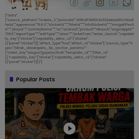
{"data":
{"source_platform":"mobile_2","pictureId":"d19faff3bf554c55bbbdd6fc0ba8
fedd","appversion":"8.6.0","stickerId":"","filterId":"","infoStickerId":"","imageEffectI
d":"","playId":"","activityName":"","os":"android","product":"retouch","originAppId":"
7356","exportType":"","editType":"","alias":"","enterFrom":"enter_launch","capabili
ty_key":["sticker"],"capability_extra_v2":{"sticker":
[{"panel":"sticker"}]},"effect_type":"tool","effect_id":"sticker"},"source_type":"h
ypic","tiktok_developers_3p_anchor_params":"
{"client_key":"awgvo7gzpeas2ho6","template_id":"","filter_id":
[],"capability_key":["sticker"],"capability_extra_v2":{"sticker":
[{"panel":"sticker"}]}}"}
Popular Posts