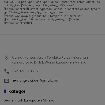
pId":"7356","exportType":"","editType":"","alias":"","enterFrom":"enter_launch","ca
pability_key":["sticker"],"capability_extra_v2":{"sticker":
[{"panel":"sticker"}]},"effect_type":"tool","effect_id":"sticker"},"source_type":"h
ypic","tiktok_developers_3p_anchor_params":"
{"client_key":"awgvo7gzpeas2ho6","template_id":"","filter_id":
[],"capability_key":["sticker"],"capability_extra_v2":{"sticker":
[{"panel":"sticker"}]}}"}
Alamat Kantor: Jalan Torabika Rt. 28 Kelurahan
Kamoro Jaya Distrik Wania kabupaten Mimika
+62 821-9785-1211
nemangkawipos@gmail.com
Kategori
pemerintah kabupaten Mimika