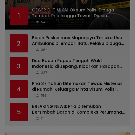
GEGER DI TIMIKA! Oknum Polisi Diduga
1
Tembak Pria hingga Tewas, Dipicu
Dugaan Persoalan Rumah Tangga
541
Bidan Puskesmas Mapurjaya Terluka Usai
2
Ambulans Dilempari Batu, Pelaku Diduga
Kelompok Mabuk di Jalan Poros Timika
364
Dua Bocah Papua Tengah Wakili
3
Indonesia di Jepang, Kibarkan Harapan
dari Mimika ke Panggung Dunia
227
Pria 37 Tahun Ditemukan Tewas Misterius
4
di Rumah, Keluarga Minta Visum, Polisi
Diminta Ungkap Penyebab Kematian
156
BREAKING NEWS: Pria Ditemukan
5
Bersimbah Darah di Kompleks Perumahan
RR Timika, Video Viral Gegerkan Warga
114