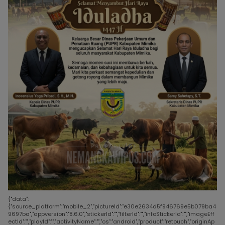
{"data":
{"source_platform":"mobile_2","pictureId":"e30e2634d5f946769e5b079ba4
9697ba","appversion":"8.6.0","stickerId":"","filterId":"","infoStickerId":"","imageEff
ectId":"","playId":"","activityName":"","os":"android","product":"retouch","originAp