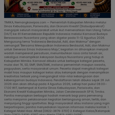
TIMIKA, Nemangkawipos.com — Pemerintah Kabupaten Mimika melalui
Dinas Kebudayaan, Pariwisata, dan Ekonomi Kreatif (Disbudparekraf)
mengajak seluruh masyarakat untuk ikut memeriahkan Hari Ulang Tahun
(HUT) ke-81 Kemerdekaan Republik Indonesia melalui Karnaval Budaya
Berwawasan Nusantara yang akan digelar pada 11–12 Agustus 2026.
Mengusung tema "Indonesia Berdaulat, Adil, dan Makmur" dengan
semangat "Bersama Mewujudkan Indonesia Berdaulat, Adil, dan Makmur
untuk Generasi Emas Indonesia Maju", kegiatan ini diharapkan menjadi
wadah mempererat persatuan, menumbuhkan rasa cinta tanah air,
sekaligus menampilkan kekayaan budaya Nusantara yang hidup di
Kabupaten Mimika. Karnaval dibuka untuk berbagai kategori peserta,
mulai dari TK, SD, SMP, SMA/SMK, instansi pemerintah maupun swasta,
paguyuban, serta masyarakat umum. Peserta dapat mengikuti kategori
mobil hias maupun kategori kelas atau kelompok dengan menampilkan
kreativitas terbaik yang mengangkat nilai-nilai kebangsaan dan
keberagaman budaya Indonesia. Pendaftaran telah dibuka sejak 28 Juli
2026 dan akan ditutup pada 4 Agustus 2026, setiap hari pukul 08.00–
17.00 WIT, bertempat di Kantor Dinas Kebudayaan, Pariwisata, dan
Ekonomi Kreatif Kabupaten Mimika, Jalan Cenderawasih SP III, Timika.
Panitia menyiapkan berbagai hadiah menarik bagi para pemenang
serta menjamin pelaksanaan kegiatan berlangsung aman, tertib, dan
menjunjung tinggi sportivitas. Bagi masyarakat atau instansi yang ingin
berpartisipasi, panitia menyediakan layanan informasi melalui kontak: 1.
Kategori Mobil Hias: Alfred (0822-3879-3701) 2. Kategori Kelas/Kelompok:
Anny (0821-2406-4281) atau Merlin (0813-4461-3438).