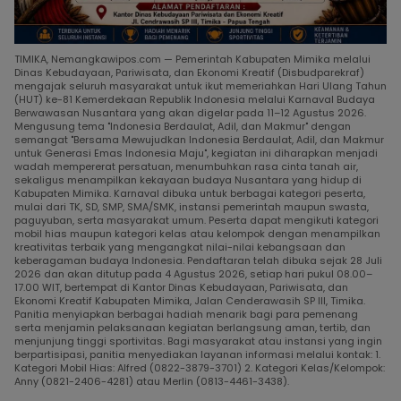
TIMIKA, Nemangkawipos.com — Pemerintah Kabupaten Mimika melalui
Dinas Kebudayaan, Pariwisata, dan Ekonomi Kreatif (Disbudparekraf)
mengajak seluruh masyarakat untuk ikut memeriahkan Hari Ulang Tahun
(HUT) ke-81 Kemerdekaan Republik Indonesia melalui Karnaval Budaya
Berwawasan Nusantara yang akan digelar pada 11–12 Agustus 2026.
Mengusung tema "Indonesia Berdaulat, Adil, dan Makmur" dengan
semangat "Bersama Mewujudkan Indonesia Berdaulat, Adil, dan Makmur
untuk Generasi Emas Indonesia Maju", kegiatan ini diharapkan menjadi
wadah mempererat persatuan, menumbuhkan rasa cinta tanah air,
sekaligus menampilkan kekayaan budaya Nusantara yang hidup di
Kabupaten Mimika. Karnaval dibuka untuk berbagai kategori peserta,
mulai dari TK, SD, SMP, SMA/SMK, instansi pemerintah maupun swasta,
paguyuban, serta masyarakat umum. Peserta dapat mengikuti kategori
mobil hias maupun kategori kelas atau kelompok dengan menampilkan
kreativitas terbaik yang mengangkat nilai-nilai kebangsaan dan
keberagaman budaya Indonesia. Pendaftaran telah dibuka sejak 28 Juli
2026 dan akan ditutup pada 4 Agustus 2026, setiap hari pukul 08.00–
17.00 WIT, bertempat di Kantor Dinas Kebudayaan, Pariwisata, dan
Ekonomi Kreatif Kabupaten Mimika, Jalan Cenderawasih SP III, Timika.
Panitia menyiapkan berbagai hadiah menarik bagi para pemenang
serta menjamin pelaksanaan kegiatan berlangsung aman, tertib, dan
menjunjung tinggi sportivitas. Bagi masyarakat atau instansi yang ingin
berpartisipasi, panitia menyediakan layanan informasi melalui kontak: 1.
Kategori Mobil Hias: Alfred (0822-3879-3701) 2. Kategori Kelas/Kelompok:
Anny (0821-2406-4281) atau Merlin (0813-4461-3438).