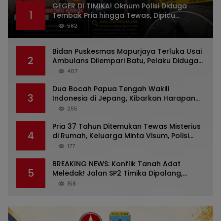
GEGER DI TIMIKA! Oknum Polisi Diduga
1
Tembak Pria hingga Tewas, Dipicu
Dugaan Persoalan Rumah Tangga
582
Bidan Puskesmas Mapurjaya Terluka Usai
2
Ambulans Dilempari Batu, Pelaku Diduga
Kelompok Mabuk di Jalan Poros Timika
407
Dua Bocah Papua Tengah Wakili
3
Indonesia di Jepang, Kibarkan Harapan
dari Mimika ke Panggung Dunia
255
Pria 37 Tahun Ditemukan Tewas Misterius
4
di Rumah, Keluarga Minta Visum, Polisi
Diminta Ungkap Penyebab Kematian
177
BREAKING NEWS: Konflik Tanah Adat
5
Meledak! Jalan SP2 Timika Dipalang,
Pemilik Hak Ulayat Minta Sertifikat
158
Bermasalah Diusut