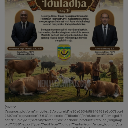
{"data":
{"source_platform":"mobile_2","pictureId":"e30e2634d5f946769e5b079ba4
9697ba","appversion":"8.6.0","stickerId":"","filterId":"","infoStickerId":"","imageEff
ectId":"","playId":"","activityName":"","os":"android","product":"retouch","originAp
pId":"7356","exportType":"","editType":"","alias":"","enterFrom":"enter_launch","ca