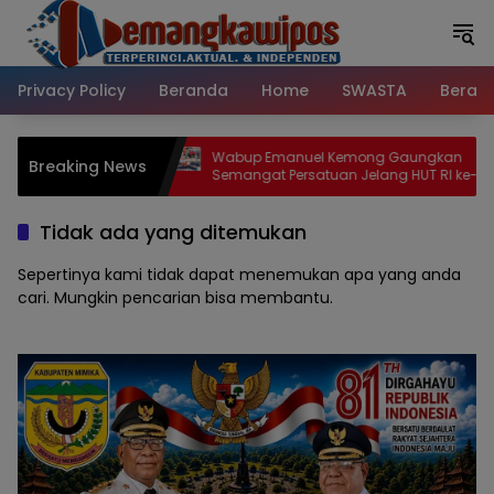
Langsung
ke
konten
Privacy Policy
Beranda
Home
SWASTA
Beran
uel Kemong Gaungkan
Mimika Innovation Week 2026 Me
Breaking News
satuan Jelang HUT RI ke-
Puluhan Inovator Berebut Gelar Ter
n Adalah Kekuatan, Tong
BRIDA Umumkan Tiga Besar Tiap
!
Kategori
Tidak ada yang ditemukan
Sepertinya kami tidak dapat menemukan apa yang anda
cari. Mungkin pencarian bisa membantu.