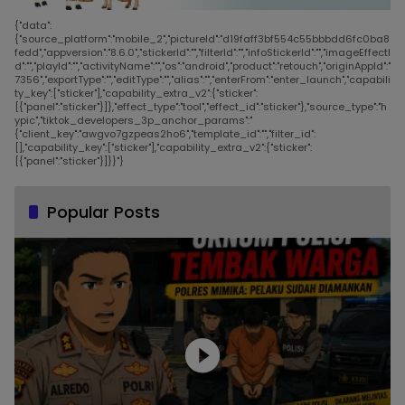
{"data":
{"source_platform":"mobile_2","pictureId":"d19faff3bf554c55bbbdd6fc0ba8
fedd","appversion":"8.6.0","stickerId":"","filterId":"","infoStickerId":"","imageEffectI
d":"","playId":"","activityName":"","os":"android","product":"retouch","originAppId":"
7356","exportType":"","editType":"","alias":"","enterFrom":"enter_launch","capabili
ty_key":["sticker"],"capability_extra_v2":{"sticker":
[{"panel":"sticker"}]},"effect_type":"tool","effect_id":"sticker"},"source_type":"h
ypic","tiktok_developers_3p_anchor_params":"
{"client_key":"awgvo7gzpeas2ho6","template_id":"","filter_id":
[],"capability_key":["sticker"],"capability_extra_v2":{"sticker":
[{"panel":"sticker"}]}}"}
Popular Posts