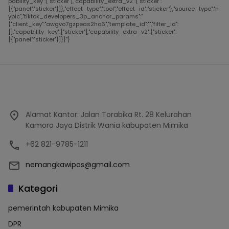
pability_key":["sticker"],"capability_extra_v2":{"sticker":
[{"panel":"sticker"}]},"effect_type":"tool","effect_id":"sticker"},"source_type":"h
ypic","tiktok_developers_3p_anchor_params":"
{"client_key":"awgvo7gzpeas2ho6","template_id":"","filter_id":
[],"capability_key":["sticker"],"capability_extra_v2":{"sticker":
[{"panel":"sticker"}]}}"}
Alamat Kantor: Jalan Torabika Rt. 28 Kelurahan
Kamoro Jaya Distrik Wania kabupaten Mimika
+62 821-9785-1211
nemangkawipos@gmail.com
Kategori
pemerintah kabupaten Mimika
DPR