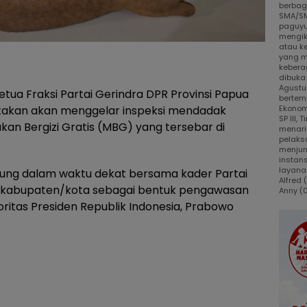
berbaga
SMA/SM
paguyu
mengik
atau k
yang m
kebera
dibuka
Agustus
etua Fraksi Partai Gerindra DPR Provinsi Papua
bertem
takan akan menggelar inspeksi mendadak
Ekonom
SP III,
an Bergizi Gratis (MBG) yang tersebar di
menari
pelaks
menjun
instans
layanan
gsung dalam waktu dekat bersama kader Partai
Alfred
un kabupaten/kota sebagai bentuk pengawasan
Anny (
itas Presiden Republik Indonesia, Prabowo