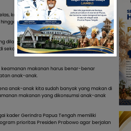
elas, kami akan rekomendasikan untuk ditutup.
 hingga kepala regional Papua Tengah juga akan
ing dilakukan karena makanan dari program MBG
 di sekolah negeri maupun swasta di Papua
dan keamanan makanan harus benar-benar
hatan anak-anak.
ena anak-anak kita sudah banyak yang makan di
keamanan makanan yang dikonsumsi anak-anak
ai kader Gerindra Papua Tengah memiliki
gram prioritas Presiden Prabowo agar berjalan