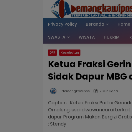
Langsung
ke
konten
Privacy Policy
Beranda
Home
SWASTA
WISATA
HUKRIM
i
DPR
Kesehatan
Ketua Fraksi Ger
Sidak Dapur MBG 
Nemangkawipos
2 Min Baca
Caption : Ketua Fraksi Partai Gerin
Omaleng, usai diwawancarai terkait
dapur Program Makan Bergizi Gratis
: Stendy