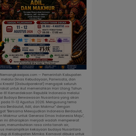
, Nemangkawipos.com — Pemerintah Kabupaten
 melalui Dinas Kebudayaan, Pariwisata, dan
i Kreatif (Disbudparekraf) mengajak seluruh
akat untuk ikut memeriahkan Hari Ulang Tahun
ke-81 Kemerdekaan Republik Indonesia melalui
al Budaya Berwawasan Nusantara yang akan
r pada 11–12 Agustus 2026. Mengusung tema
esia Berdaulat, Adil, dan Makmur" dengan
at "Bersama Mewujudkan Indonesia Berdaulat,
dan Makmur untuk Generasi Emas Indonesia Maju",
an ini diharapkan menjadi wadah mempererat
uan, menumbuhkan rasa cinta tanah air,
gus menampilkan kekayaan budaya Nusantara
idup di Kabupaten Mimika. Karnaval dibuka untuk