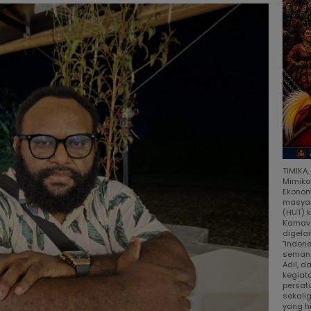
TIMIKA
Mimika
Ekonom
masyar
(HUT) 
Karnav
digela
"Indon
semang
Adil, 
kegiat
persat
sekali
yang h