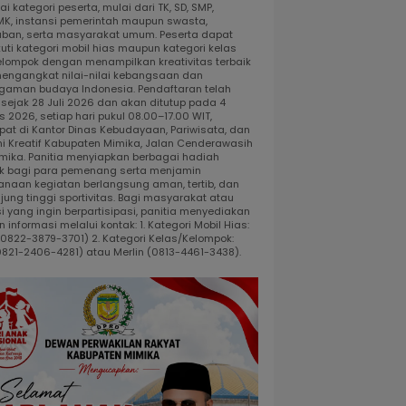
i kategori peserta, mulai dari TK, SD, SMP,
K, instansi pemerintah maupun swasta,
ban, serta masyarakat umum. Peserta dapat
uti kategori mobil hias maupun kategori kelas
elompok dengan menampilkan kreativitas terbaik
engangkat nilai-nilai kebangsaan dan
gaman budaya Indonesia. Pendaftaran telah
 sejak 28 Juli 2026 dan akan ditutup pada 4
 2026, setiap hari pukul 08.00–17.00 WIT,
pat di Kantor Dinas Kebudayaan, Pariwisata, dan
i Kreatif Kabupaten Mimika, Jalan Cenderawasih
 Timika. Panitia menyiapkan berbagai hadiah
k bagi para pemenang serta menjamin
anaan kegiatan berlangsung aman, tertib, dan
jung tinggi sportivitas. Bagi masyarakat atau
i yang ingin berpartisipasi, panitia menyediakan
 informasi melalui kontak: 1. Kategori Mobil Hias:
 (0822-3879-3701) 2. Kategori Kelas/Kelompok:
0821-2406-4281) atau Merlin (0813-4461-3438).