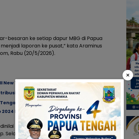
ar-besaran ke setiap dapur MBG di Papua
n menjadi laporan ke pusat,” kata Araminus
m, Rabu (20/5/2026).
×
l New Terios
tribusikan logistik Pemilu kedelapan kabupaten
 Tengah, Agustinus Anggaibak: Menegaskan
2024 Harus Orang Asli Papua (OAP)
dinilai tidak memenuhi standar atau bermasalah
 Selain itu, pihak-pihak terkait juga akan