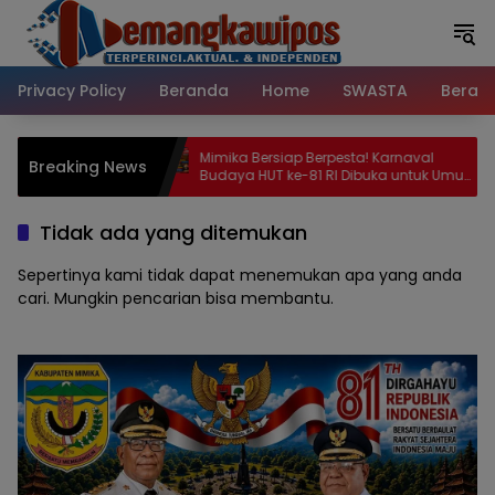
Langsung
ke
konten
Privacy Policy
Beranda
Home
SWASTA
Beran
Berpesta! Karnaval
BREAKING NEWS: Pria Ditemukan
Breaking News
81 RI Dibuka untuk Umum,
Bersimbah Darah di Kompleks
ga Atraksi Nusantara
Perumahan RR Timika, Video Viral
 Timika
Gegerkan Warga
Tidak ada yang ditemukan
Sepertinya kami tidak dapat menemukan apa yang anda
cari. Mungkin pencarian bisa membantu.