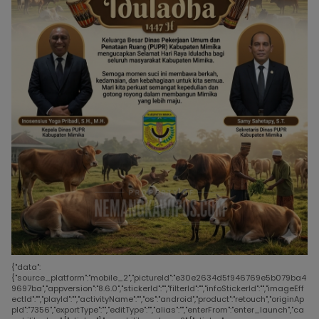
{"data":
{"source_platform":"mobile_2","pictureId":"e30e2634d5f946769e5b079ba4
9697ba","appversion":"8.6.0","stickerId":"","filterId":"","infoStickerId":"","imageEff
ectId":"","playId":"","activityName":"","os":"android","product":"retouch","originAp
pId":"7356","exportType":"","editType":"","alias":"","enterFrom":"enter_launch","ca