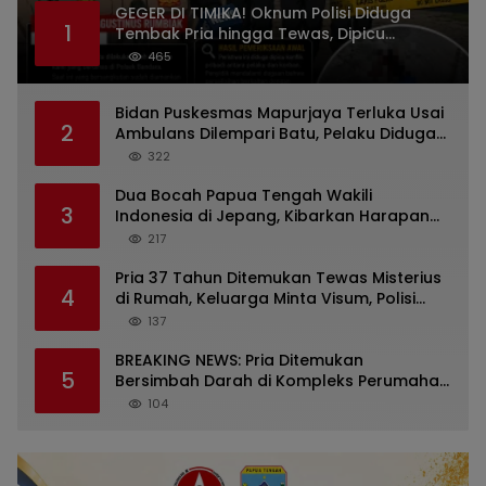
GEGER DI TIMIKA! Oknum Polisi Diduga
1
Tembak Pria hingga Tewas, Dipicu
Dugaan Persoalan Rumah Tangga
465
Bidan Puskesmas Mapurjaya Terluka Usai
2
Ambulans Dilempari Batu, Pelaku Diduga
Kelompok Mabuk di Jalan Poros Timika
322
Dua Bocah Papua Tengah Wakili
3
Indonesia di Jepang, Kibarkan Harapan
dari Mimika ke Panggung Dunia
217
Pria 37 Tahun Ditemukan Tewas Misterius
4
di Rumah, Keluarga Minta Visum, Polisi
Diminta Ungkap Penyebab Kematian
137
BREAKING NEWS: Pria Ditemukan
5
Bersimbah Darah di Kompleks Perumahan
RR Timika, Video Viral Gegerkan Warga
104