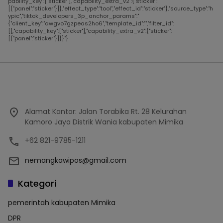
pability_key":["sticker"],"capability_extra_v2":{"sticker":
[{"panel":"sticker"}]},"effect_type":"tool","effect_id":"sticker"},"source_type":"h
ypic","tiktok_developers_3p_anchor_params":"
{"client_key":"awgvo7gzpeas2ho6","template_id":"","filter_id":
[],"capability_key":["sticker"],"capability_extra_v2":{"sticker":
[{"panel":"sticker"}]}}"}
Alamat Kantor: Jalan Torabika Rt. 28 Kelurahan
Kamoro Jaya Distrik Wania kabupaten Mimika
+62 821-9785-1211
nemangkawipos@gmail.com
Kategori
pemerintah kabupaten Mimika
DPR