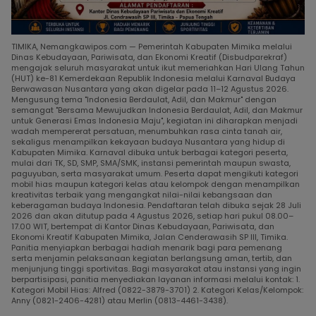
TIMIKA, Nemangkawipos.com — Pemerintah Kabupaten Mimika melalui
Dinas Kebudayaan, Pariwisata, dan Ekonomi Kreatif (Disbudparekraf)
mengajak seluruh masyarakat untuk ikut memeriahkan Hari Ulang Tahun
(HUT) ke-81 Kemerdekaan Republik Indonesia melalui Karnaval Budaya
Berwawasan Nusantara yang akan digelar pada 11–12 Agustus 2026.
Mengusung tema "Indonesia Berdaulat, Adil, dan Makmur" dengan
semangat "Bersama Mewujudkan Indonesia Berdaulat, Adil, dan Makmur
untuk Generasi Emas Indonesia Maju", kegiatan ini diharapkan menjadi
wadah mempererat persatuan, menumbuhkan rasa cinta tanah air,
sekaligus menampilkan kekayaan budaya Nusantara yang hidup di
Kabupaten Mimika. Karnaval dibuka untuk berbagai kategori peserta,
mulai dari TK, SD, SMP, SMA/SMK, instansi pemerintah maupun swasta,
paguyuban, serta masyarakat umum. Peserta dapat mengikuti kategori
mobil hias maupun kategori kelas atau kelompok dengan menampilkan
kreativitas terbaik yang mengangkat nilai-nilai kebangsaan dan
keberagaman budaya Indonesia. Pendaftaran telah dibuka sejak 28 Juli
2026 dan akan ditutup pada 4 Agustus 2026, setiap hari pukul 08.00–
17.00 WIT, bertempat di Kantor Dinas Kebudayaan, Pariwisata, dan
Ekonomi Kreatif Kabupaten Mimika, Jalan Cenderawasih SP III, Timika.
Panitia menyiapkan berbagai hadiah menarik bagi para pemenang
serta menjamin pelaksanaan kegiatan berlangsung aman, tertib, dan
menjunjung tinggi sportivitas. Bagi masyarakat atau instansi yang ingin
berpartisipasi, panitia menyediakan layanan informasi melalui kontak: 1.
Kategori Mobil Hias: Alfred (0822-3879-3701) 2. Kategori Kelas/Kelompok:
Anny (0821-2406-4281) atau Merlin (0813-4461-3438).