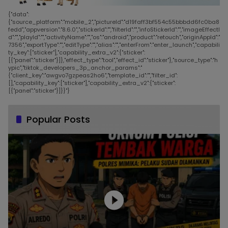
{"data":
{"source_platform":"mobile_2","pictureId":"d19faff3bf554c55bbbdd6fc0ba8
fedd","appversion":"8.6.0","stickerId":"","filterId":"","infoStickerId":"","imageEffectI
d":"","playId":"","activityName":"","os":"android","product":"retouch","originAppId":"
7356","exportType":"","editType":"","alias":"","enterFrom":"enter_launch","capabili
ty_key":["sticker"],"capability_extra_v2":{"sticker":
[{"panel":"sticker"}]},"effect_type":"tool","effect_id":"sticker"},"source_type":"h
ypic","tiktok_developers_3p_anchor_params":"
{"client_key":"awgvo7gzpeas2ho6","template_id":"","filter_id":
[],"capability_key":["sticker"],"capability_extra_v2":{"sticker":
[{"panel":"sticker"}]}}"}
Popular Posts