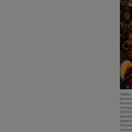
TIMIKA
Mimika
Ekonom
masyar
(HUT) 
Karnav
digela
"Indon
semang