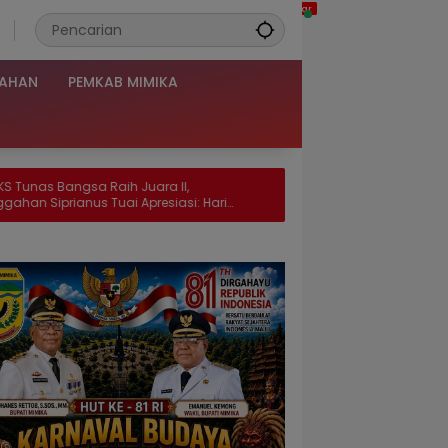
TAHAN
PEMKAB MIMIKA
h Juara II,
i Apresiasi: Hari
ra yang Lebih Besar