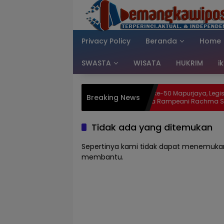
Langsung
ke
konten
Privacy Policy
Beranda
Home
SWASTA
WISATA
HUKRIM
i
g
Jelang HUT ke-50 Mapurjaya, Legislator
Sa
Breaking News
as, Iwan
DPRK Mimika Rampeani Rachma Soroti
Ge
rsih
Minimnya Persiapan: Jangan Biarkan
Pu
Masyarakat Kehilangan Momen
Pa
Bersejarah
Tidak ada yang ditemukan
Sepertinya kami tidak dapat menemukan
membantu.