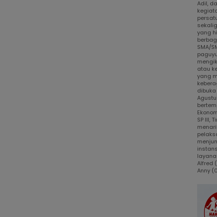
Adil, 
kegiat
persat
sekali
yang h
berbaga
SMA/SM
paguyu
mengik
atau k
yang m
kebera
dibuka
Agustus
bertem
Ekonom
SP III,
menari
pelaks
menjun
instans
layanan
Alfred
Anny (