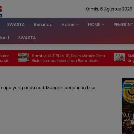
Kamis, 6 Agustus 2026
SWASTA
Beranda
Home
HOME
PEMERIN
klan 1
SWASTA
mbut HUT RI ke-81, Distrik Mimika Baru
SMKS Tunas Bangsa Rai
lar Lomba Kebersihan Berhadiah
Unggahan Siprianus Tua
luhan Juta, 96 RT Siap Adu Kampung
Ini Juara II, Besok Jua
ling Bersih
 apa yang anda cari. Mungkin pencarian bisa