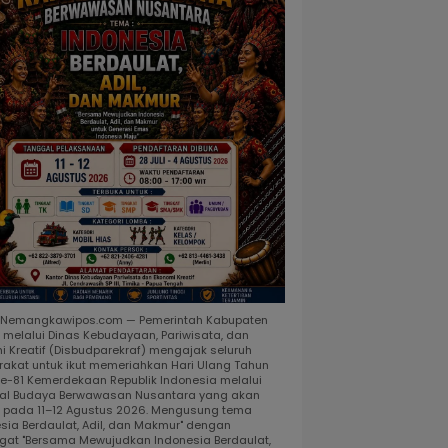
, Nemangkawipos.com — Pemerintah Kabupaten
 melalui Dinas Kebudayaan, Pariwisata, dan
i Kreatif (Disbudparekraf) mengajak seluruh
akat untuk ikut memeriahkan Hari Ulang Tahun
ke-81 Kemerdekaan Republik Indonesia melalui
al Budaya Berwawasan Nusantara yang akan
r pada 11–12 Agustus 2026. Mengusung tema
esia Berdaulat, Adil, dan Makmur" dengan
at "Bersama Mewujudkan Indonesia Berdaulat,