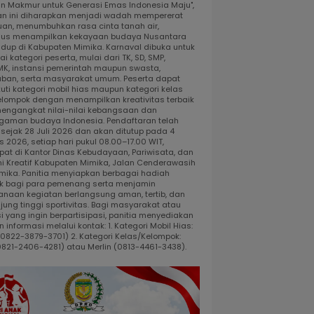
dan Makmur untuk Generasi Emas Indonesia Maju",
an ini diharapkan menjadi wadah mempererat
uan, menumbuhkan rasa cinta tanah air,
gus menampilkan kekayaan budaya Nusantara
idup di Kabupaten Mimika. Karnaval dibuka untuk
i kategori peserta, mulai dari TK, SD, SMP,
K, instansi pemerintah maupun swasta,
ban, serta masyarakat umum. Peserta dapat
uti kategori mobil hias maupun kategori kelas
elompok dengan menampilkan kreativitas terbaik
engangkat nilai-nilai kebangsaan dan
gaman budaya Indonesia. Pendaftaran telah
 sejak 28 Juli 2026 dan akan ditutup pada 4
 2026, setiap hari pukul 08.00–17.00 WIT,
pat di Kantor Dinas Kebudayaan, Pariwisata, dan
i Kreatif Kabupaten Mimika, Jalan Cenderawasih
 Timika. Panitia menyiapkan berbagai hadiah
k bagi para pemenang serta menjamin
anaan kegiatan berlangsung aman, tertib, dan
jung tinggi sportivitas. Bagi masyarakat atau
i yang ingin berpartisipasi, panitia menyediakan
 informasi melalui kontak: 1. Kategori Mobil Hias:
 (0822-3879-3701) 2. Kategori Kelas/Kelompok:
0821-2406-4281) atau Merlin (0813-4461-3438).