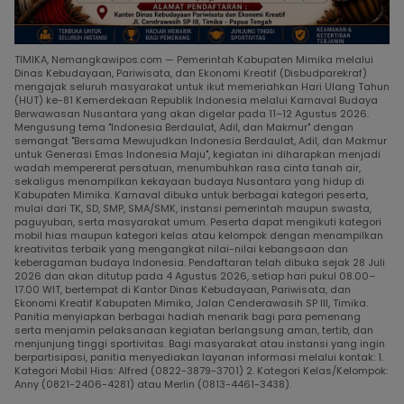
TIMIKA, Nemangkawipos.com — Pemerintah Kabupaten Mimika melalui
Dinas Kebudayaan, Pariwisata, dan Ekonomi Kreatif (Disbudparekraf)
mengajak seluruh masyarakat untuk ikut memeriahkan Hari Ulang Tahun
(HUT) ke-81 Kemerdekaan Republik Indonesia melalui Karnaval Budaya
Berwawasan Nusantara yang akan digelar pada 11–12 Agustus 2026.
Mengusung tema "Indonesia Berdaulat, Adil, dan Makmur" dengan
semangat "Bersama Mewujudkan Indonesia Berdaulat, Adil, dan Makmur
untuk Generasi Emas Indonesia Maju", kegiatan ini diharapkan menjadi
wadah mempererat persatuan, menumbuhkan rasa cinta tanah air,
sekaligus menampilkan kekayaan budaya Nusantara yang hidup di
Kabupaten Mimika. Karnaval dibuka untuk berbagai kategori peserta,
mulai dari TK, SD, SMP, SMA/SMK, instansi pemerintah maupun swasta,
paguyuban, serta masyarakat umum. Peserta dapat mengikuti kategori
mobil hias maupun kategori kelas atau kelompok dengan menampilkan
kreativitas terbaik yang mengangkat nilai-nilai kebangsaan dan
keberagaman budaya Indonesia. Pendaftaran telah dibuka sejak 28 Juli
2026 dan akan ditutup pada 4 Agustus 2026, setiap hari pukul 08.00–
17.00 WIT, bertempat di Kantor Dinas Kebudayaan, Pariwisata, dan
Ekonomi Kreatif Kabupaten Mimika, Jalan Cenderawasih SP III, Timika.
Panitia menyiapkan berbagai hadiah menarik bagi para pemenang
serta menjamin pelaksanaan kegiatan berlangsung aman, tertib, dan
menjunjung tinggi sportivitas. Bagi masyarakat atau instansi yang ingin
berpartisipasi, panitia menyediakan layanan informasi melalui kontak: 1.
Kategori Mobil Hias: Alfred (0822-3879-3701) 2. Kategori Kelas/Kelompok:
Anny (0821-2406-4281) atau Merlin (0813-4461-3438).