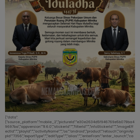
{"data":
{"source_platform":"mobile_2","pictureId":"e30e2634d5f946769e5b079ba4
9697ba","appversion":"8.6.0","stickerId":"","filterId":"","infoStickerId":"","imageEff
ectId":"","playId":"","activityName":"","os":"android","product":"retouch","originAp
pId":"7356","exportType":"","editType":"","alias":"","enterFrom":"enter_launch","ca