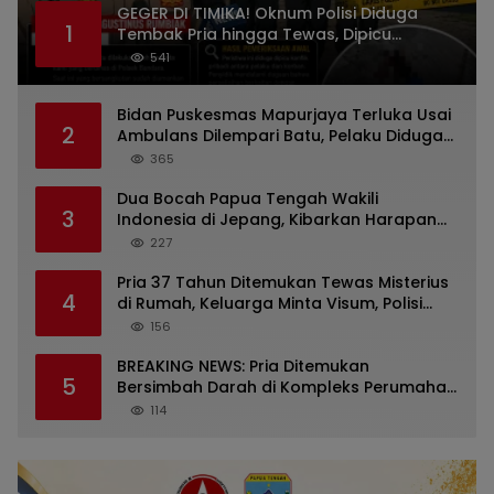
GEGER DI TIMIKA! Oknum Polisi Diduga
1
Tembak Pria hingga Tewas, Dipicu
Dugaan Persoalan Rumah Tangga
541
Bidan Puskesmas Mapurjaya Terluka Usai
2
Ambulans Dilempari Batu, Pelaku Diduga
Kelompok Mabuk di Jalan Poros Timika
365
Dua Bocah Papua Tengah Wakili
3
Indonesia di Jepang, Kibarkan Harapan
dari Mimika ke Panggung Dunia
227
Pria 37 Tahun Ditemukan Tewas Misterius
4
di Rumah, Keluarga Minta Visum, Polisi
Diminta Ungkap Penyebab Kematian
156
BREAKING NEWS: Pria Ditemukan
5
Bersimbah Darah di Kompleks Perumahan
RR Timika, Video Viral Gegerkan Warga
114