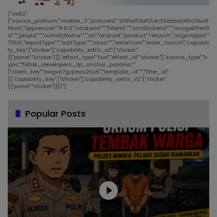
{"data":
{"source_platform":"mobile_2","pictureId":"d19faff3bf554c55bbbdd6fc0ba8
fedd","appversion":"8.6.0","stickerId":"","filterId":"","infoStickerId":"","imageEffectI
d":"","playId":"","activityName":"","os":"android","product":"retouch","originAppId":"
7356","exportType":"","editType":"","alias":"","enterFrom":"enter_launch","capabili
ty_key":["sticker"],"capability_extra_v2":{"sticker":
[{"panel":"sticker"}]},"effect_type":"tool","effect_id":"sticker"},"source_type":"h
ypic","tiktok_developers_3p_anchor_params":"
{"client_key":"awgvo7gzpeas2ho6","template_id":"","filter_id":
[],"capability_key":["sticker"],"capability_extra_v2":{"sticker":
[{"panel":"sticker"}]}}"}
Popular Posts