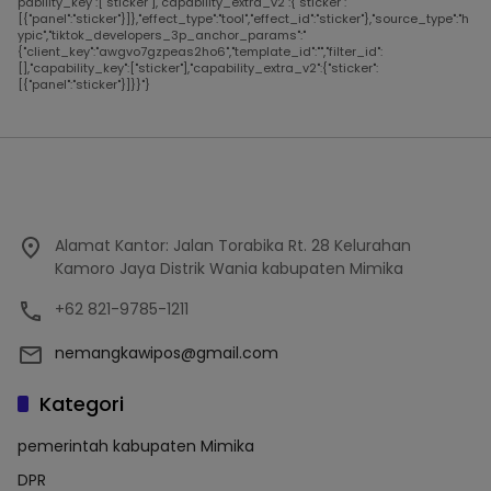
pability_key":["sticker"],"capability_extra_v2":{"sticker":
[{"panel":"sticker"}]},"effect_type":"tool","effect_id":"sticker"},"source_type":"h
ypic","tiktok_developers_3p_anchor_params":"
{"client_key":"awgvo7gzpeas2ho6","template_id":"","filter_id":
[],"capability_key":["sticker"],"capability_extra_v2":{"sticker":
[{"panel":"sticker"}]}}"}
Alamat Kantor: Jalan Torabika Rt. 28 Kelurahan
Kamoro Jaya Distrik Wania kabupaten Mimika
+62 821-9785-1211
nemangkawipos@gmail.com
Kategori
pemerintah kabupaten Mimika
DPR