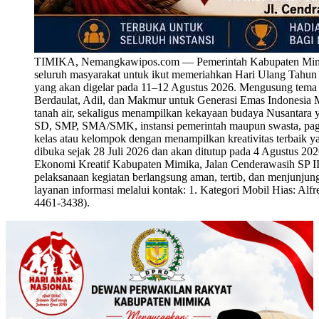
TIMIKA, Nemangkawipos.com — Pemerintah Kabupaten Mimika 
seluruh masyarakat untuk ikut memeriahkan Hari Ulang Tahu
yang akan digelar pada 11–12 Agustus 2026. Mengusung tema
Berdaulat, Adil, dan Makmur untuk Generasi Emas Indonesia M
tanah air, sekaligus menampilkan kekayaan budaya Nusantara y
SD, SMP, SMA/SMK, instansi pemerintah maupun swasta, paguy
kelas atau kelompok dengan menampilkan kreativitas terbaik y
dibuka sejak 28 Juli 2026 dan akan ditutup pada 4 Agustus 20
Ekonomi Kreatif Kabupaten Mimika, Jalan Cenderawasih SP III
pelaksanaan kegiatan berlangsung aman, tertib, dan menjunjung t
layanan informasi melalui kontak: 1. Kategori Mobil Hias: A
4461-3438).