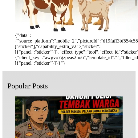
{"data":
{"source_platform":"mobile_2","pictureId":"d19faff3bf554c55b
["sticker"],"capability_extra_v2":{"sticker":
[{"panel":"sticker"}]},"effect_type":"tool","effect_id":"stic
{"client_key":"awgvo7gzpeas2ho6","template_id":"","filter_id":
[{"panel":"sticker"}]}}"}
Popular Posts