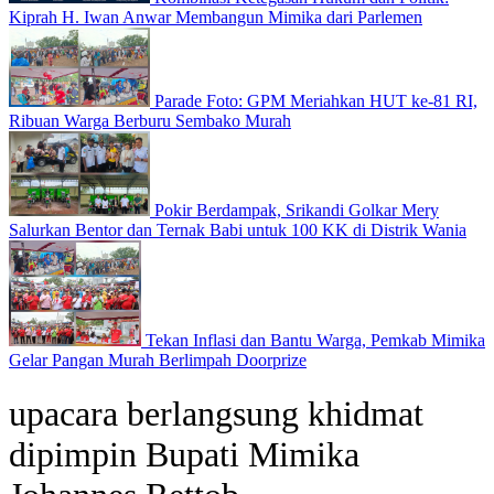
Kiprah H. Iwan Anwar Membangun Mimika dari Parlemen
Parade Foto: GPM Meriahkan HUT ke-81 RI,
Ribuan Warga Berburu Sembako Murah
Pokir Berdampak, Srikandi Golkar Mery
Salurkan Bentor dan Ternak Babi untuk 100 KK di Distrik Wania
Tekan Inflasi dan Bantu Warga, Pemkab Mimika
Gelar Pangan Murah Berlimpah Doorprize
upacara berlangsung khidmat
dipimpin Bupati Mimika