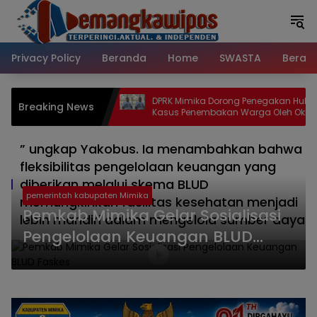
Langsung
ke
konten
Privacy Policy
Beranda
Home
SWASTA
Beran
Dorong Penegakan Hukum
Bapemperda DPRK Mimika Dorong
Breaking News
bakan Warga Oleh Oknum
Ranperda Air Minum Masuk Priorita
les Residence
Anwar: Saatnya Tata Kelola Air Ber
Memiliki Kepastian Hukum
” ungkap Yakobus. Ia menambahkan bahwa
fleksibilitas pengelolaan keuangan yang
diberikan melalui skema BLUD
pemerintah kabupaten Mimika
memungkinkan fasilitas kesehatan menjadi
Pemkab Mimika Gelar Sosialisasi
lebih mandiri dalam mengelola sumber daya
Pengelolaan Keuangan BLUD
Faskes