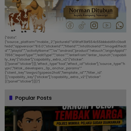
{"data":
{"source_platform":"mobile_2","pictureId":"d19faff3bf554c55bbbdd6fc0ba8
fedd","appversion":"8.6.0","stickerId":"","filterId":"","infoStickerId":"","imageEffectI
d":"","playId":"","activityName":"","os":"android","product":"retouch","originAppId":"
7356","exportType":"","editType":"","alias":"","enterFrom":"enter_launch","capabili
ty_key":["sticker"],"capability_extra_v2":{"sticker":
[{"panel":"sticker"}]},"effect_type":"tool","effect_id":"sticker"},"source_type":"h
ypic","tiktok_developers_3p_anchor_params":"
{"client_key":"awgvo7gzpeas2ho6","template_id":"","filter_id":
[],"capability_key":["sticker"],"capability_extra_v2":{"sticker":
[{"panel":"sticker"}]}}"}
Popular Posts