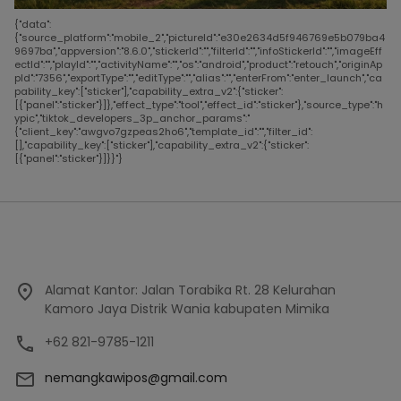
{"data":
{"source_platform":"mobile_2","pictureId":"e30e2634d5f946769e5b079ba4
9697ba","appversion":"8.6.0","stickerId":"","filterId":"","infoStickerId":"","imageEff
ectId":"","playId":"","activityName":"","os":"android","product":"retouch","originAp
pId":"7356","exportType":"","editType":"","alias":"","enterFrom":"enter_launch","ca
pability_key":["sticker"],"capability_extra_v2":{"sticker":
[{"panel":"sticker"}]},"effect_type":"tool","effect_id":"sticker"},"source_type":"h
ypic","tiktok_developers_3p_anchor_params":"
{"client_key":"awgvo7gzpeas2ho6","template_id":"","filter_id":
[],"capability_key":["sticker"],"capability_extra_v2":{"sticker":
[{"panel":"sticker"}]}}"}
Alamat Kantor: Jalan Torabika Rt. 28 Kelurahan
Kamoro Jaya Distrik Wania kabupaten Mimika
+62 821-9785-1211
nemangkawipos@gmail.com