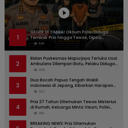
GEGER DI TIMIKA! Oknum Polisi Diduga
1
Tembak Pria hingga Tewas, Dipicu
Dugaan Persoalan Rumah Tangga
541
Bidan Puskesmas Mapurjaya Terluka Usai
2
Ambulans Dilempari Batu, Pelaku Diduga
Kelompok Mabuk di Jalan Poros Timika
365
Dua Bocah Papua Tengah Wakili
3
Indonesia di Jepang, Kibarkan Harapan
dari Mimika ke Panggung Dunia
227
Pria 37 Tahun Ditemukan Tewas Misterius
4
di Rumah, Keluarga Minta Visum, Polisi
Diminta Ungkap Penyebab Kematian
156
BREAKING NEWS: Pria Ditemukan