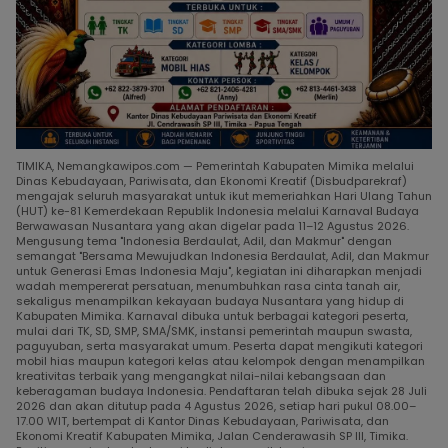
TIMIKA, Nemangkawipos.com — Pemerintah Kabupaten Mimika melalui
Dinas Kebudayaan, Pariwisata, dan Ekonomi Kreatif (Disbudparekraf)
mengajak seluruh masyarakat untuk ikut memeriahkan Hari Ulang Tahun
(HUT) ke-81 Kemerdekaan Republik Indonesia melalui Karnaval Budaya
Berwawasan Nusantara yang akan digelar pada 11–12 Agustus 2026.
Mengusung tema "Indonesia Berdaulat, Adil, dan Makmur" dengan
semangat "Bersama Mewujudkan Indonesia Berdaulat, Adil, dan Makmur
untuk Generasi Emas Indonesia Maju", kegiatan ini diharapkan menjadi
wadah mempererat persatuan, menumbuhkan rasa cinta tanah air,
sekaligus menampilkan kekayaan budaya Nusantara yang hidup di
Kabupaten Mimika. Karnaval dibuka untuk berbagai kategori peserta,
mulai dari TK, SD, SMP, SMA/SMK, instansi pemerintah maupun swasta,
paguyuban, serta masyarakat umum. Peserta dapat mengikuti kategori
mobil hias maupun kategori kelas atau kelompok dengan menampilkan
kreativitas terbaik yang mengangkat nilai-nilai kebangsaan dan
keberagaman budaya Indonesia. Pendaftaran telah dibuka sejak 28 Juli
2026 dan akan ditutup pada 4 Agustus 2026, setiap hari pukul 08.00–
17.00 WIT, bertempat di Kantor Dinas Kebudayaan, Pariwisata, dan
Ekonomi Kreatif Kabupaten Mimika, Jalan Cenderawasih SP III, Timika.