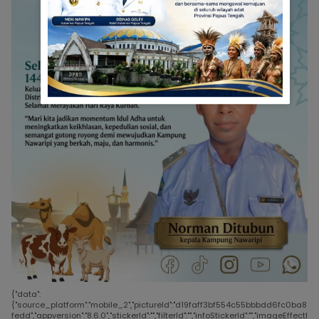
{"data":
{"source_platform":"mobile_2","pictureId":"d19faff3bf554c55bbbdd6fc0ba8
fedd","appversion":"8.6.0","stickerId":"","filterId":"","infoStickerId":"","imageEffectI