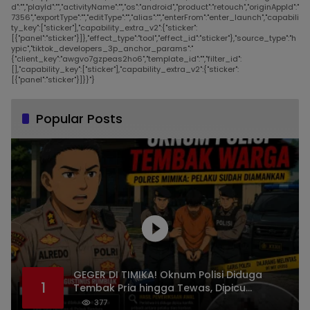
d":"","playId":"","activityName":"","os":"android","product":"retouch","originAppId":"
7356","exportType":"","editType":"","alias":"","enterFrom":"enter_launch","capabili
ty_key":["sticker"],"capability_extra_v2":{"sticker":
[{"panel":"sticker"}]},"effect_type":"tool","effect_id":"sticker"},"source_type":"h
ypic","tiktok_developers_3p_anchor_params":"
{"client_key":"awgvo7gzpeas2ho6","template_id":"","filter_id":
[],"capability_key":["sticker"],"capability_extra_v2":{"sticker":
[{"panel":"sticker"}]}}"}
Popular Posts
GEGER DI TIMIKA! Oknum Polisi Diduga
1
Tembak Pria hingga Tewas, Dipicu
Dugaan Persoalan Rumah Tangga
377