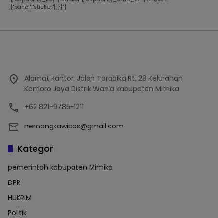
[{"panel":"sticker"}]}}"}
Alamat Kantor: Jalan Torabika Rt. 28 Kelurahan
Kamoro Jaya Distrik Wania kabupaten Mimika
+62 821-9785-1211
nemangkawipos@gmail.com
Kategori
pemerintah kabupaten Mimika
DPR
HUKRIM
Politik