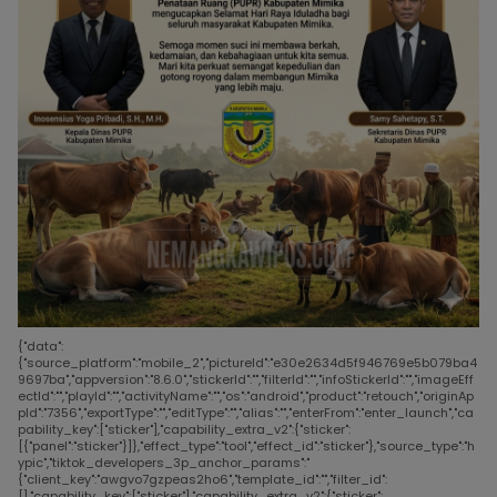
{"data":
{"source_platform":"mobile_2","pictureId":"e30e2634d5f946769e5b079ba4
9697ba","appversion":"8.6.0","stickerId":"","filterId":"","infoStickerId":"","imageEff
ectId":"","playId":"","activityName":"","os":"android","product":"retouch","originAp
pId":"7356","exportType":"","editType":"","alias":"","enterFrom":"enter_launch","ca
pability_key":["sticker"],"capability_extra_v2":{"sticker":
[{"panel":"sticker"}]},"effect_type":"tool","effect_id":"sticker"},"source_type":"h
ypic","tiktok_developers_3p_anchor_params":"
{"client_key":"awgvo7gzpeas2ho6","template_id":"","filter_id":
[],"capability_key":["sticker"],"capability_extra_v2":{"sticker":