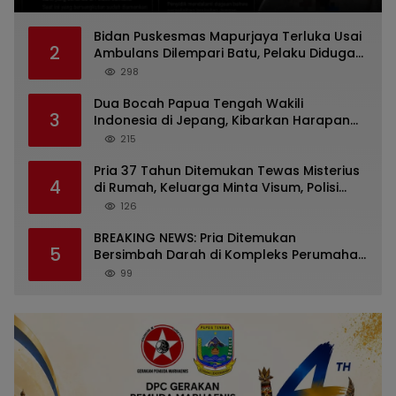
Bidan Puskesmas Mapurjaya Terluka Usai
2
Ambulans Dilempari Batu, Pelaku Diduga
Kelompok Mabuk di Jalan Poros Timika
298
Dua Bocah Papua Tengah Wakili
3
Indonesia di Jepang, Kibarkan Harapan
dari Mimika ke Panggung Dunia
215
Pria 37 Tahun Ditemukan Tewas Misterius
4
di Rumah, Keluarga Minta Visum, Polisi
Diminta Ungkap Penyebab Kematian
126
BREAKING NEWS: Pria Ditemukan
5
Bersimbah Darah di Kompleks Perumahan
RR Timika, Video Viral Gegerkan Warga
99