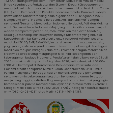
TIMIKA, Nemangkawipos.com — Pemerintah Kabupaten Mimika melalui
Dinas Kebudayaan, Pariwisata, dan Ekonomi Kreatif (Disbudparekraf)
mengajak seluruh masyarakat untuk ikut memeriahkan Hari Ulang Tahun
(HUT) ke-81 Kemerdekaan Republik Indonesia melalui Karnaval Budaya
Berwawasan Nusantara yang akan digelar pada 11–12 Agustus 2026.
Mengusung tema "Indonesia Berdaulat, Adil, dan Makmur" dengan
semangat "Bersama Mewujudkan Indonesia Berdaulat, Adil, dan Makmur
untuk Generasi Emas Indonesia Maju", kegiatan ini diharapkan menjadi
wadah mempererat persatuan, menumbuhkan rasa cinta tanah air,
sekaligus menampilkan kekayaan budaya Nusantara yang hidup di
Kabupaten Mimika. Karnaval dibuka untuk berbagai kategori peserta,
mulai dari TK, SD, SMP, SMA/SMK, instansi pemerintah maupun swasta,
paguyuban, serta masyarakat umum. Peserta dapat mengikuti kategori
mobil hias maupun kategori kelas atau kelompok dengan menampilkan
kreativitas terbaik yang mengangkat nilai-nilai kebangsaan dan
keberagaman budaya Indonesia. Pendaftaran telah dibuka sejak 28 Juli
2026 dan akan ditutup pada 4 Agustus 2026, setiap hari pukul 08.00–
17.00 WIT, bertempat di Kantor Dinas Kebudayaan, Pariwisata, dan
Ekonomi Kreatif Kabupaten Mimika, Jalan Cenderawasih SP III, Timika.
Panitia menyiapkan berbagai hadiah menarik bagi para pemenang
serta menjamin pelaksanaan kegiatan berlangsung aman, tertib, dan
menjunjung tinggi sportivitas. Bagi masyarakat atau instansi yang ingin
berpartisipasi, panitia menyediakan layanan informasi melalui kontak: 1.
Kategori Mobil Hias: Alfred (0822-3879-3701) 2. Kategori Kelas/Kelompok:
Anny (0821-2406-4281) atau Merlin (0813-4461-3438).