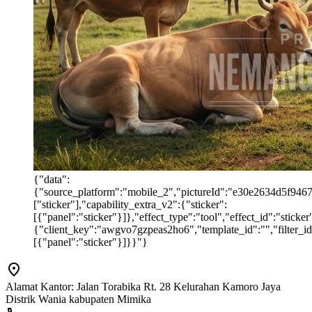
{"data":
{"source_platform":"mobile_2","pictureId":"e30e2634d5f946769
["sticker"],"capability_extra_v2":{"sticker":
[{"panel":"sticker"}]},"effect_type":"tool","effect_id":"stic
{"client_key":"awgvo7gzpeas2ho6","template_id":"","filter_id":
[{"panel":"sticker"}]}}"}
Alamat Kantor: Jalan Torabika Rt. 28 Kelurahan Kamoro Jaya
Distrik Wania kabupaten Mimika