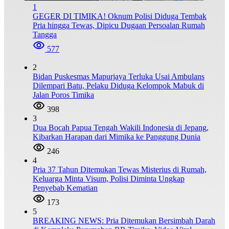
1
GEGER DI TIMIKA! Oknum Polisi Diduga Tembak
Pria hingga Tewas, Dipicu Dugaan Persoalan Rumah
Tangga
577
2
Bidan Puskesmas Mapurjaya Terluka Usai Ambulans
Dilempari Batu, Pelaku Diduga Kelompok Mabuk di
Jalan Poros Timika
398
3
Dua Bocah Papua Tengah Wakili Indonesia di Jepang,
Kibarkan Harapan dari Mimika ke Panggung Dunia
246
4
Pria 37 Tahun Ditemukan Tewas Misterius di Rumah,
Keluarga Minta Visum, Polisi Diminta Ungkap
Penyebab Kematian
173
5
BREAKING NEWS: Pria Ditemukan Bersimbah Darah