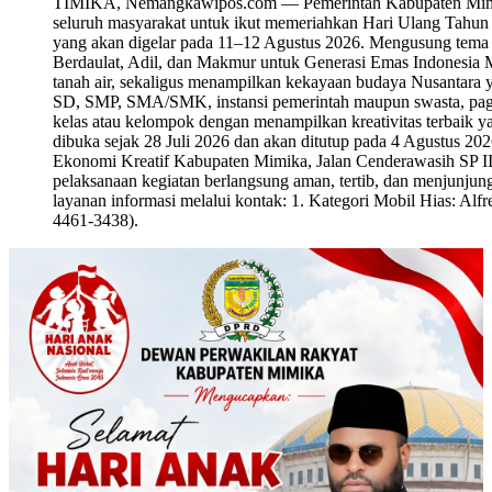
TIMIKA, Nemangkawipos.com — Pemerintah Kabupaten Mimika 
seluruh masyarakat untuk ikut memeriahkan Hari Ulang Tahu
yang akan digelar pada 11–12 Agustus 2026. Mengusung tema
Berdaulat, Adil, dan Makmur untuk Generasi Emas Indonesia M
tanah air, sekaligus menampilkan kekayaan budaya Nusantara y
SD, SMP, SMA/SMK, instansi pemerintah maupun swasta, paguy
kelas atau kelompok dengan menampilkan kreativitas terbaik y
dibuka sejak 28 Juli 2026 dan akan ditutup pada 4 Agustus 20
Ekonomi Kreatif Kabupaten Mimika, Jalan Cenderawasih SP III
pelaksanaan kegiatan berlangsung aman, tertib, dan menjunjung t
layanan informasi melalui kontak: 1. Kategori Mobil Hias: A
4461-3438).