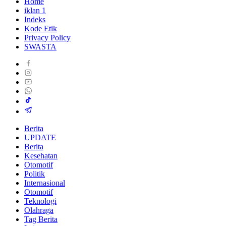
Home
iklan 1
Indeks
Kode Etik
Privacy Policy
SWASTA
Berita
UPDATE
Berita
Kesehatan
Otomotif
Politik
Internasional
Otomotif
Teknologi
Olahraga
Tag Berita