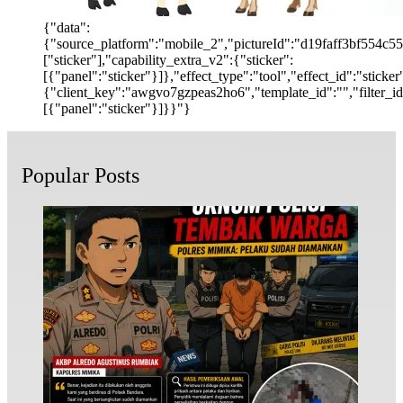
{"data":
{"source_platform":"mobile_2","pictureId":"d19faff3bf554c55b
["sticker"],"capability_extra_v2":{"sticker":
[{"panel":"sticker"}]},"effect_type":"tool","effect_id":"stic
{"client_key":"awgvo7gzpeas2ho6","template_id":"","filter_id":
[{"panel":"sticker"}]}}"}
Popular Posts