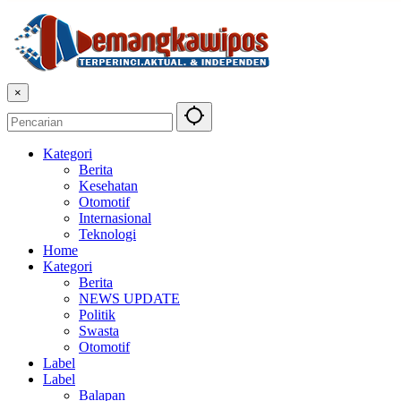
×
Kategori
Berita
Kesehatan
Otomotif
Internasional
Teknologi
Home
Kategori
Berita
NEWS UPDATE
Politik
Swasta
Otomotif
Label
Label
Balapan