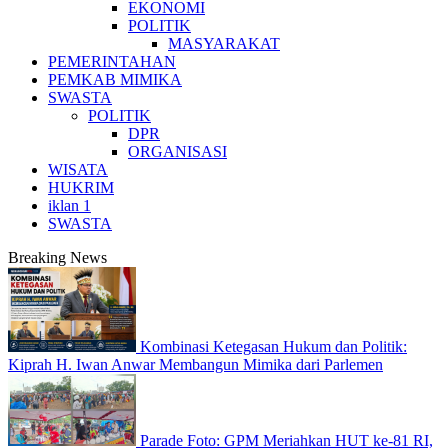
EKONOMI
POLITIK
MASYARAKAT
PEMERINTAHAN
PEMKAB MIMIKA
SWASTA
POLITIK
DPR
ORGANISASI
WISATA
HUKRIM
iklan 1
SWASTA
Breaking News
Kombinasi Ketegasan Hukum dan Politik:
Kiprah H. Iwan Anwar Membangun Mimika dari Parlemen
Parade Foto: GPM Meriahkan HUT ke-81 RI,