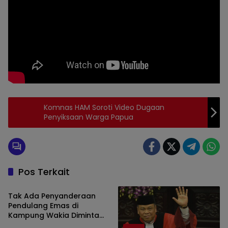
Tag:
Komnas HAM Soroti Video Dugaan
Bawaslu
Penyiksaan Warga Papua
nemangkawipos.com
media grup dewan
pers
Pos Terkait
Berita
Tak Ada Penyanderaan
Pendulang Emas di
Kampung Wakia Diminta
Kembali ke-Timika