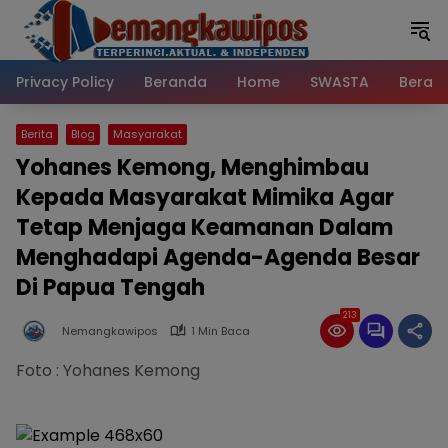
Langsung
ke
konten
Privacy Policy
Beranda
Home
SWASTA
Beran
Berita
Blog
Masyarakat
Yohanes Kemong, Menghimbau
Kepada Masyarakat Mimika Agar
Tetap Menjaga Keamanan Dalam
Menghadapi Agenda-Agenda Besar
Di Papua Tengah
213
Nemangkawipos
1 Min Baca
Foto : Yohanes Kemong