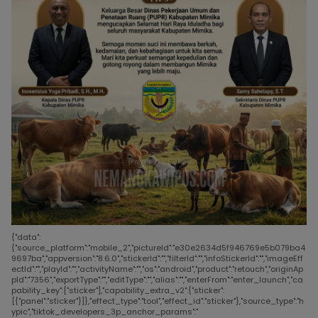
{"data":
{"source_platform":"mobile_2","pictureId":"e30e2634d5f946769e5b079ba4
9697ba","appversion":"8.6.0","stickerId":"","filterId":"","infoStickerId":"","imageEff
ectId":"","playId":"","activityName":"","os":"android","product":"retouch","originAp
pId":"7356","exportType":"","editType":"","alias":"","enterFrom":"enter_launch","ca
pability_key":["sticker"],"capability_extra_v2":{"sticker":
[{"panel":"sticker"}]},"effect_type":"tool","effect_id":"sticker"},"source_type":"h
ypic","tiktok_developers_3p_anchor_params":"