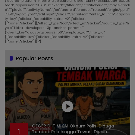
{"source_platform":"mobile_2","pictureId":"d19faff3bf554c55bbbdd6fc0ba8
fedd","appversion":"8.6.0","stickerId":"","filterId":"","infoStickerId":"","imageEffectI
d":"","playId":"","activityName":"","os":"android","product":"retouch","originAppId":"
7356","exportType":"","editType":"","alias":"","enterFrom":"enter_launch","capabili
ty_key":["sticker"],"capability_extra_v2":{"sticker":
[{"panel":"sticker"}]},"effect_type":"tool","effect_id":"sticker"},"source_type":"h
ypic","tiktok_developers_3p_anchor_params":"
{"client_key":"awgvo7gzpeas2ho6","template_id":"","filter_id":
[],"capability_key":["sticker"],"capability_extra_v2":{"sticker":
[{"panel":"sticker"}]}}"}
Popular Posts
GEGER DI TIMIKA! Oknum Polisi Diduga
1
Tembak Pria hingga Tewas, Dipicu