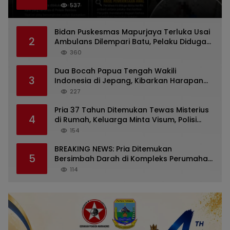
Dugaan Persoalan Rumah Tangga
537
Bidan Puskesmas Mapurjaya Terluka Usai
2
Ambulans Dilempari Batu, Pelaku Diduga
Kelompok Mabuk di Jalan Poros Timika
360
Dua Bocah Papua Tengah Wakili
3
Indonesia di Jepang, Kibarkan Harapan
dari Mimika ke Panggung Dunia
227
Pria 37 Tahun Ditemukan Tewas Misterius
4
di Rumah, Keluarga Minta Visum, Polisi
Diminta Ungkap Penyebab Kematian
154
BREAKING NEWS: Pria Ditemukan
5
Bersimbah Darah di Kompleks Perumahan
RR Timika, Video Viral Gegerkan Warga
114