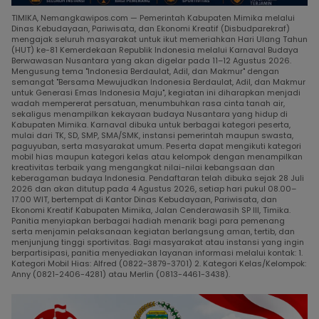
TIMIKA, Nemangkawipos.com — Pemerintah Kabupaten Mimika melalui
Dinas Kebudayaan, Pariwisata, dan Ekonomi Kreatif (Disbudparekraf)
mengajak seluruh masyarakat untuk ikut memeriahkan Hari Ulang Tahun
(HUT) ke-81 Kemerdekaan Republik Indonesia melalui Karnaval Budaya
Berwawasan Nusantara yang akan digelar pada 11–12 Agustus 2026.
Mengusung tema "Indonesia Berdaulat, Adil, dan Makmur" dengan
semangat "Bersama Mewujudkan Indonesia Berdaulat, Adil, dan Makmur
untuk Generasi Emas Indonesia Maju", kegiatan ini diharapkan menjadi
wadah mempererat persatuan, menumbuhkan rasa cinta tanah air,
sekaligus menampilkan kekayaan budaya Nusantara yang hidup di
Kabupaten Mimika. Karnaval dibuka untuk berbagai kategori peserta,
mulai dari TK, SD, SMP, SMA/SMK, instansi pemerintah maupun swasta,
paguyuban, serta masyarakat umum. Peserta dapat mengikuti kategori
mobil hias maupun kategori kelas atau kelompok dengan menampilkan
kreativitas terbaik yang mengangkat nilai-nilai kebangsaan dan
keberagaman budaya Indonesia. Pendaftaran telah dibuka sejak 28 Juli
2026 dan akan ditutup pada 4 Agustus 2026, setiap hari pukul 08.00–
17.00 WIT, bertempat di Kantor Dinas Kebudayaan, Pariwisata, dan
Ekonomi Kreatif Kabupaten Mimika, Jalan Cenderawasih SP III, Timika.
Panitia menyiapkan berbagai hadiah menarik bagi para pemenang
serta menjamin pelaksanaan kegiatan berlangsung aman, tertib, dan
menjunjung tinggi sportivitas. Bagi masyarakat atau instansi yang ingin
berpartisipasi, panitia menyediakan layanan informasi melalui kontak: 1.
Kategori Mobil Hias: Alfred (0822-3879-3701) 2. Kategori Kelas/Kelompok:
Anny (0821-2406-4281) atau Merlin (0813-4461-3438).