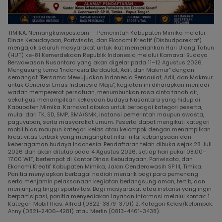
TIMIKA, Nemangkawipos.com — Pemerintah Kabupaten Mimika melalui
Dinas Kebudayaan, Pariwisata, dan Ekonomi Kreatif (Disbudparekraf)
mengajak seluruh masyarakat untuk ikut memeriahkan Hari Ulang Tahun
(HUT) ke-81 Kemerdekaan Republik Indonesia melalui Karnaval Budaya
Berwawasan Nusantara yang akan digelar pada 11–12 Agustus 2026.
Mengusung tema "Indonesia Berdaulat, Adil, dan Makmur" dengan
semangat "Bersama Mewujudkan Indonesia Berdaulat, Adil, dan Makmur
untuk Generasi Emas Indonesia Maju", kegiatan ini diharapkan menjadi
wadah mempererat persatuan, menumbuhkan rasa cinta tanah air,
sekaligus menampilkan kekayaan budaya Nusantara yang hidup di
Kabupaten Mimika. Karnaval dibuka untuk berbagai kategori peserta,
mulai dari TK, SD, SMP, SMA/SMK, instansi pemerintah maupun swasta,
paguyuban, serta masyarakat umum. Peserta dapat mengikuti kategori
mobil hias maupun kategori kelas atau kelompok dengan menampilkan
kreativitas terbaik yang mengangkat nilai-nilai kebangsaan dan
keberagaman budaya Indonesia. Pendaftaran telah dibuka sejak 28 Juli
2026 dan akan ditutup pada 4 Agustus 2026, setiap hari pukul 08.00–
17.00 WIT, bertempat di Kantor Dinas Kebudayaan, Pariwisata, dan
Ekonomi Kreatif Kabupaten Mimika, Jalan Cenderawasih SP III, Timika.
Panitia menyiapkan berbagai hadiah menarik bagi para pemenang
serta menjamin pelaksanaan kegiatan berlangsung aman, tertib, dan
menjunjung tinggi sportivitas. Bagi masyarakat atau instansi yang ingin
berpartisipasi, panitia menyediakan layanan informasi melalui kontak: 1.
Kategori Mobil Hias: Alfred (0822-3879-3701) 2. Kategori Kelas/Kelompok:
Anny (0821-2406-4281) atau Merlin (0813-4461-3438).