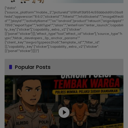
{"data":
{"source_platform":"mobile_2","pictureId":"d19faff3bf554c55bbbdd6fc0ba8
fedd","appversion":"8.6.0","stickerId":"","filterId":"","infoStickerId":"","imageEffectI
d":"","playId":"","activityName":"","os":"android","product":"retouch","originAppId":"
7356","exportType":"","editType":"","alias":"","enterFrom":"enter_launch","capabili
ty_key":["sticker"],"capability_extra_v2":{"sticker":
[{"panel":"sticker"}]},"effect_type":"tool","effect_id":"sticker"},"source_type":"h
ypic","tiktok_developers_3p_anchor_params":"
{"client_key":"awgvo7gzpeas2ho6","template_id":"","filter_id":
[],"capability_key":["sticker"],"capability_extra_v2":{"sticker":
[{"panel":"sticker"}]}}"}
Popular Posts