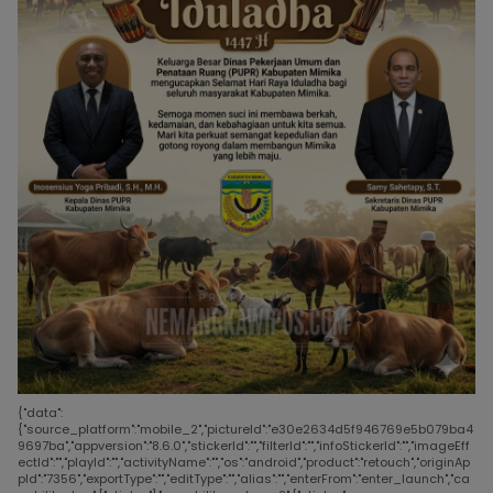
{"data":
{"source_platform":"mobile_2","pictureId":"e30e2634d5f946769e5b079ba4
9697ba","appversion":"8.6.0","stickerId":"","filterId":"","infoStickerId":"","imageEff
ectId":"","playId":"","activityName":"","os":"android","product":"retouch","originAp
pId":"7356","exportType":"","editType":"","alias":"","enterFrom":"enter_launch","ca