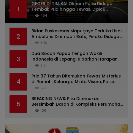
GEGER DI TIMIKA! Oknum Polisi Diduga
1
Tembak Pria hingga Tewas, Dipicu
Dugaan Persoalan Rumah Tangga
404
Bidan Puskesmas Mapurjaya Terluka Usai
2
Ambulans Dilempari Batu, Pelaku Diduga
Kelompok Mabuk di Jalan Poros Timika
305
Dua Bocah Papua Tengah Wakili
3
Indonesia di Jepang, Kibarkan Harapan
dari Mimika ke Panggung Dunia
215
Pria 37 Tahun Ditemukan Tewas Misterius
4
di Rumah, Keluarga Minta Visum, Polisi
Diminta Ungkap Penyebab Kematian
129
BREAKING NEWS: Pria Ditemukan
5
Bersimbah Darah di Kompleks Perumahan
RR Timika, Video Viral Gegerkan Warga
100