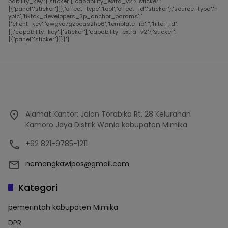
pability_key":["sticker"],"capability_extra_v2":{"sticker":
[{"panel":"sticker"}]},"effect_type":"tool","effect_id":"sticker"},"source_type":"h
ypic","tiktok_developers_3p_anchor_params":"
{"client_key":"awgvo7gzpeas2ho6","template_id":"","filter_id":
[],"capability_key":["sticker"],"capability_extra_v2":{"sticker":
[{"panel":"sticker"}]}}"}
Alamat Kantor: Jalan Torabika Rt. 28 Kelurahan
Kamoro Jaya Distrik Wania kabupaten Mimika
+62 821-9785-1211
nemangkawipos@gmail.com
Kategori
pemerintah kabupaten Mimika
DPR