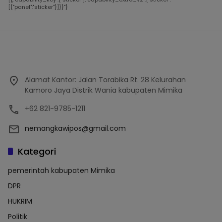
[{"panel":"sticker"}]}}"}
Alamat Kantor: Jalan Torabika Rt. 28 Kelurahan
Kamoro Jaya Distrik Wania kabupaten Mimika
+62 821-9785-1211
nemangkawipos@gmail.com
Kategori
pemerintah kabupaten Mimika
DPR
HUKRIM
Politik