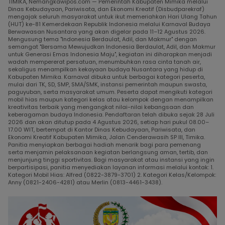
TIMIKA, Nemangkawipos.com — Pemerintah Kabupaten Mimika melalui
Dinas Kebudayaan, Pariwisata, dan Ekonomi Kreatif (Disbudparekraf)
mengajak seluruh masyarakat untuk ikut memeriahkan Hari Ulang Tahun
(HUT) ke-81 Kemerdekaan Republik Indonesia melalui Karnaval Budaya
Berwawasan Nusantara yang akan digelar pada 11–12 Agustus 2026.
Mengusung tema "Indonesia Berdaulat, Adil, dan Makmur" dengan
semangat "Bersama Mewujudkan Indonesia Berdaulat, Adil, dan Makmur
untuk Generasi Emas Indonesia Maju", kegiatan ini diharapkan menjadi
wadah mempererat persatuan, menumbuhkan rasa cinta tanah air,
sekaligus menampilkan kekayaan budaya Nusantara yang hidup di
Kabupaten Mimika. Karnaval dibuka untuk berbagai kategori peserta,
mulai dari TK, SD, SMP, SMA/SMK, instansi pemerintah maupun swasta,
paguyuban, serta masyarakat umum. Peserta dapat mengikuti kategori
mobil hias maupun kategori kelas atau kelompok dengan menampilkan
kreativitas terbaik yang mengangkat nilai-nilai kebangsaan dan
keberagaman budaya Indonesia. Pendaftaran telah dibuka sejak 28 Juli
2026 dan akan ditutup pada 4 Agustus 2026, setiap hari pukul 08.00–
17.00 WIT, bertempat di Kantor Dinas Kebudayaan, Pariwisata, dan
Ekonomi Kreatif Kabupaten Mimika, Jalan Cenderawasih SP III, Timika.
Panitia menyiapkan berbagai hadiah menarik bagi para pemenang
serta menjamin pelaksanaan kegiatan berlangsung aman, tertib, dan
menjunjung tinggi sportivitas. Bagi masyarakat atau instansi yang ingin
berpartisipasi, panitia menyediakan layanan informasi melalui kontak: 1.
Kategori Mobil Hias: Alfred (0822-3879-3701) 2. Kategori Kelas/Kelompok:
Anny (0821-2406-4281) atau Merlin (0813-4461-3438).