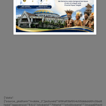
{"data":
{"source_platform":"mobile_2","pictureId":"d19faff3bf554c55bbbdd6fc0ba8
fedd","appversion":"8.6.0","stickerId":"","filterId":"","infoStickerId":"","imageEffectI