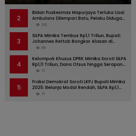
Bidan Puskesmas Mapurjaya Terluka Usai
2
Ambulans Dilempari Batu, Pelaku Diduga
Kelompok Mabuk di Jalan Poros Timika
210
SILPA Mimika Tembus Rp1,1 Triliun, Bupati
3
Johannes Rettob Bongkar Alasan di
Depan DPRK: Uang Tidak Hilang!
99
Kelompok Khusus DPRK Mimika Soroti SiLPA
4
Rp1,11 Triliun, Dana Otsus hingga Serapan
Belanja dalam Pandangan Umum LKPJ
77
Bupati 2025
Fraksi Demokrat Soroti LKPJ Bupati Mimika
5
2025: Belanja Modal Rendah, SiLPA Rp1,1
Triliun hingga Infrastruktur Tak Capai
77
Target