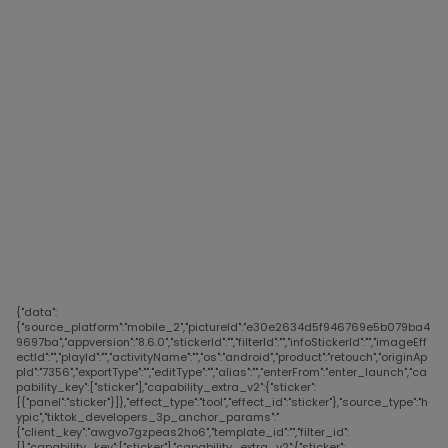
{"data":
{"source_platform":"mobile_2","pictureId":"e30e2634d5f946769e5b079ba4
9697ba","appversion":"8.6.0","stickerId":"","filterId":"","infoStickerId":"","imageEff
ectId":"","playId":"","activityName":"","os":"android","product":"retouch","originAp
pId":"7356","exportType":"","editType":"","alias":"","enterFrom":"enter_launch","ca
pability_key":["sticker"],"capability_extra_v2":{"sticker":
[{"panel":"sticker"}]},"effect_type":"tool","effect_id":"sticker"},"source_type":"h
ypic","tiktok_developers_3p_anchor_params":"
{"client_key":"awgvo7gzpeas2ho6","template_id":"","filter_id":
[],"capability_key":["sticker"],"capability_extra_v2":{"sticker":