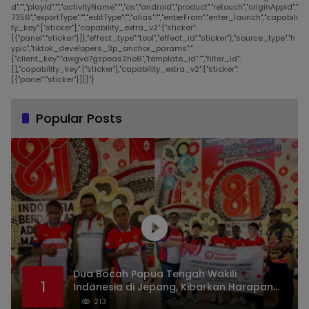
d":"","playId":"","activityName":"","os":"android","product":"retouch","originAppId":"
7356","exportType":"","editType":"","alias":"","enterFrom":"enter_launch","capabili
ty_key":["sticker"],"capability_extra_v2":{"sticker":
[{"panel":"sticker"}]},"effect_type":"tool","effect_id":"sticker"},"source_type":"h
ypic","tiktok_developers_3p_anchor_params":"
{"client_key":"awgvo7gzpeas2ho6","template_id":"","filter_id":
[],"capability_key":["sticker"],"capability_extra_v2":{"sticker":
[{"panel":"sticker"}]}}"}
Popular Posts
Dua Bocah Papua Tengah Wakili
1
Indonesia di Jepang, Kibarkan Harapan
dari Mimika ke Panggung Dunia
213