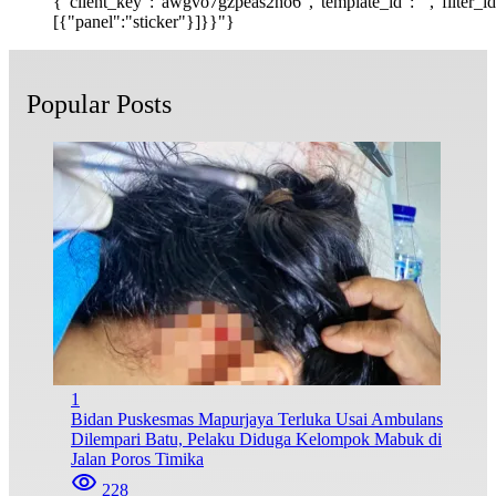
{"client_key":"awgvo7gzpeas2ho6","template_id":"","filter_id":
[{"panel":"sticker"}]}}"}
Popular Posts
1
Bidan Puskesmas Mapurjaya Terluka Usai Ambulans
Dilempari Batu, Pelaku Diduga Kelompok Mabuk di
Jalan Poros Timika
228