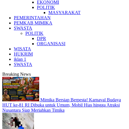
EKONOMI
POLITIK
MASYARAKAT
PEMERINTAHAN
PEMKAB MIMIKA
SWASTA
POLITIK
DPR
ORGANISASI
WISATA
HUKRIM
iklan 1
SWASTA
Breaking News
Mimika Bersiap Berpesta! Karnaval Budaya
HUT ke-81 RI Dibuka untuk Umum, Mobil Hias hingga Atraksi
Nusantara Siap Meriahkan Timika