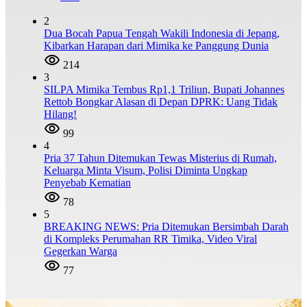
2
Dua Bocah Papua Tengah Wakili Indonesia di Jepang,
Kibarkan Harapan dari Mimika ke Panggung Dunia
214
3
SILPA Mimika Tembus Rp1,1 Triliun, Bupati Johannes
Rettob Bongkar Alasan di Depan DPRK: Uang Tidak
Hilang!
99
4
Pria 37 Tahun Ditemukan Tewas Misterius di Rumah,
Keluarga Minta Visum, Polisi Diminta Ungkap
Penyebab Kematian
78
5
BREAKING NEWS: Pria Ditemukan Bersimbah Darah
di Kompleks Perumahan RR Timika, Video Viral
Gegerkan Warga
77