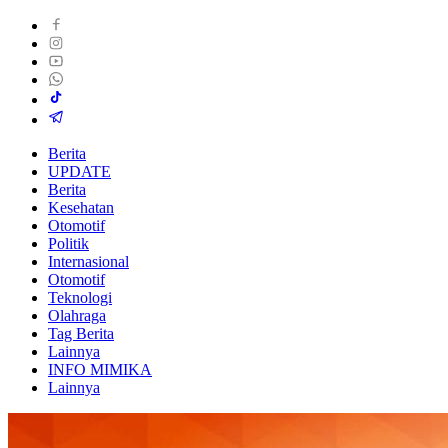
Berita
UPDATE
Berita
Kesehatan
Otomotif
Politik
Internasional
Otomotif
Teknologi
Olahraga
Tag Berita
Lainnya
INFO MIMIKA
Lainnya