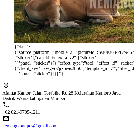
{"data":
{"source_platform":"mobile_2","pictureId":"e30e2634d5f946769
["sticker"],"capability_extra_v2":{"sticker":
[{"panel":"sticker"}]},"effect_type":"tool","effect_id":"stic
{"client_key":"awgvo7gzpeas2ho6","template_id":"","filter_id":
[{"panel":"sticker"}]}}"}
Alamat Kantor: Jalan Torabika Rt. 28 Kelurahan Kamoro Jaya
Distrik Wania kabupaten Mimika
+62 821-9785-1211
nemangkawipos@gmail.com