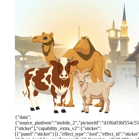
{"data":
{"source_platform":"mobile_2","pictureId":"d19faff3bf554c55b
["sticker"],"capability_extra_v2":{"sticker":
[{"panel":"sticker"}]},"effect_type":"tool","effect_id":"stic