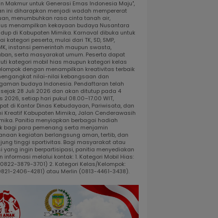
dan Makmur untuk Generasi Emas Indonesia Maju",
an ini diharapkan menjadi wadah mempererat
uan, menumbuhkan rasa cinta tanah air,
gus menampilkan kekayaan budaya Nusantara
idup di Kabupaten Mimika. Karnaval dibuka untuk
i kategori peserta, mulai dari TK, SD, SMP,
K, instansi pemerintah maupun swasta,
ban, serta masyarakat umum. Peserta dapat
uti kategori mobil hias maupun kategori kelas
elompok dengan menampilkan kreativitas terbaik
engangkat nilai-nilai kebangsaan dan
gaman budaya Indonesia. Pendaftaran telah
 sejak 28 Juli 2026 dan akan ditutup pada 4
 2026, setiap hari pukul 08.00–17.00 WIT,
pat di Kantor Dinas Kebudayaan, Pariwisata, dan
i Kreatif Kabupaten Mimika, Jalan Cenderawasih
 Timika. Panitia menyiapkan berbagai hadiah
k bagi para pemenang serta menjamin
anaan kegiatan berlangsung aman, tertib, dan
jung tinggi sportivitas. Bagi masyarakat atau
i yang ingin berpartisipasi, panitia menyediakan
 informasi melalui kontak: 1. Kategori Mobil Hias:
 (0822-3879-3701) 2. Kategori Kelas/Kelompok:
0821-2406-4281) atau Merlin (0813-4461-3438).