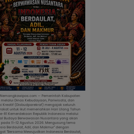
, Nemangkawipos.com — Pemerintah Kabupaten
 melalui Dinas Kebudayaan, Pariwisata, dan
i Kreatif (Disbudparekraf) mengajak seluruh
akat untuk ikut memeriahkan Hari Ulang Tahun
ke-81 Kemerdekaan Republik Indonesia melalui
al Budaya Berwawasan Nusantara yang akan
r pada 11–12 Agustus 2026. Mengusung tema
esia Berdaulat, Adil, dan Makmur" dengan
at "Bersama Mewujudkan Indonesia Berdaulat,