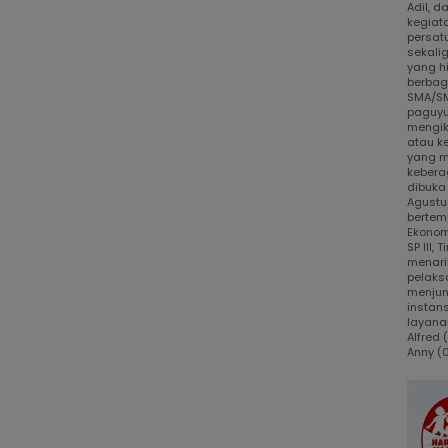
Adil, 
kegiat
persat
sekali
yang h
berbaga
SMA/SM
paguyu
mengik
atau k
yang m
kebera
dibuka
Agustus
bertem
Ekonom
SP III,
menari
pelaks
menjun
instans
layanan
Alfred
Anny (