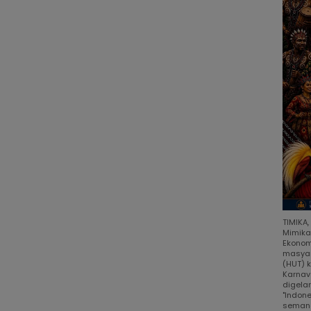
TIMIKA
Mimika
Ekonom
masyar
(HUT) 
Karnav
digela
"Indon
semang