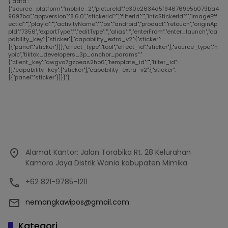
{"data":
{"source_platform":"mobile_2","pictureId":"e30e2634d5f946769e5b079ba4
9697ba","appversion":"8.6.0","stickerId":"","filterId":"","infoStickerId":"","imageEff
ectId":"","playId":"","activityName":"","os":"android","product":"retouch","originAp
pId":"7356","exportType":"","editType":"","alias":"","enterFrom":"enter_launch","ca
pability_key":["sticker"],"capability_extra_v2":{"sticker":
[{"panel":"sticker"}]},"effect_type":"tool","effect_id":"sticker"},"source_type":"h
ypic","tiktok_developers_3p_anchor_params":"
{"client_key":"awgvo7gzpeas2ho6","template_id":"","filter_id":
[],"capability_key":["sticker"],"capability_extra_v2":{"sticker":
[{"panel":"sticker"}]}}"}
Alamat Kantor: Jalan Torabika Rt. 28 Kelurahan
Kamoro Jaya Distrik Wania kabupaten Mimika
+62 821-9785-1211
nemangkawipos@gmail.com
Kategori