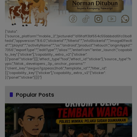
{"data":
{"source_platform":"mobile_2","pictureId":"d19faff3bf554c55bbbdd6fc0ba8
fedd","appversion":"8.6.0","stickerId":"","filterId":"","infoStickerId":"","imageEffectI
d":"","playId":"","activityName":"","os":"android","product":"retouch","originAppId":"
7356","exportType":"","editType":"","alias":"","enterFrom":"enter_launch","capabili
ty_key":["sticker"],"capability_extra_v2":{"sticker":
[{"panel":"sticker"}]},"effect_type":"tool","effect_id":"sticker"},"source_type":"h
ypic","tiktok_developers_3p_anchor_params":"
{"client_key":"awgvo7gzpeas2ho6","template_id":"","filter_id":
[],"capability_key":["sticker"],"capability_extra_v2":{"sticker":
[{"panel":"sticker"}]}}"}
Popular Posts