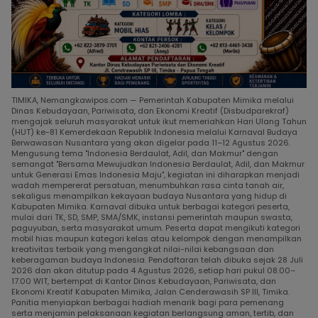
TIMIKA, Nemangkawipos.com — Pemerintah Kabupaten Mimika melalui
Dinas Kebudayaan, Pariwisata, dan Ekonomi Kreatif (Disbudparekraf)
mengajak seluruh masyarakat untuk ikut memeriahkan Hari Ulang Tahun
(HUT) ke-81 Kemerdekaan Republik Indonesia melalui Karnaval Budaya
Berwawasan Nusantara yang akan digelar pada 11–12 Agustus 2026.
Mengusung tema "Indonesia Berdaulat, Adil, dan Makmur" dengan
semangat "Bersama Mewujudkan Indonesia Berdaulat, Adil, dan Makmur
untuk Generasi Emas Indonesia Maju", kegiatan ini diharapkan menjadi
wadah mempererat persatuan, menumbuhkan rasa cinta tanah air,
sekaligus menampilkan kekayaan budaya Nusantara yang hidup di
Kabupaten Mimika. Karnaval dibuka untuk berbagai kategori peserta,
mulai dari TK, SD, SMP, SMA/SMK, instansi pemerintah maupun swasta,
paguyuban, serta masyarakat umum. Peserta dapat mengikuti kategori
mobil hias maupun kategori kelas atau kelompok dengan menampilkan
kreativitas terbaik yang mengangkat nilai-nilai kebangsaan dan
keberagaman budaya Indonesia. Pendaftaran telah dibuka sejak 28 Juli
2026 dan akan ditutup pada 4 Agustus 2026, setiap hari pukul 08.00–
17.00 WIT, bertempat di Kantor Dinas Kebudayaan, Pariwisata, dan
Ekonomi Kreatif Kabupaten Mimika, Jalan Cenderawasih SP III, Timika.
Panitia menyiapkan berbagai hadiah menarik bagi para pemenang
serta menjamin pelaksanaan kegiatan berlangsung aman, tertib, dan