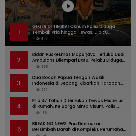
GEGER DI TIMIKA! Oknum Polisi Diduga
1
Tembak Pria hingga Tewas, Dipicu
Dugaan Persoalan Rumah Tangga
541
Bidan Puskesmas Mapurjaya Terluka Usai
2
Ambulans Dilempari Batu, Pelaku Diduga
Kelompok Mabuk di Jalan Poros Timika
365
Dua Bocah Papua Tengah Wakili
3
Indonesia di Jepang, Kibarkan Harapan
dari Mimika ke Panggung Dunia
227
Pria 37 Tahun Ditemukan Tewas Misterius
4
di Rumah, Keluarga Minta Visum, Polisi
Diminta Ungkap Penyebab Kematian
156
BREAKING NEWS: Pria Ditemukan
5
Bersimbah Darah di Kompleks Perumahan
RR Timika, Video Viral Gegerkan Warga
114