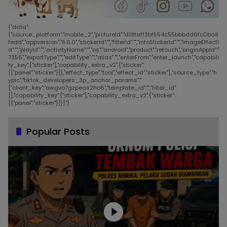
{"data":
{"source_platform":"mobile_2","pictureId":"d19faff3bf554c55bbbdd6fc0ba8
fedd","appversion":"8.6.0","stickerId":"","filterId":"","infoStickerId":"","imageEffectI
d":"","playId":"","activityName":"","os":"android","product":"retouch","originAppId":"
7356","exportType":"","editType":"","alias":"","enterFrom":"enter_launch","capabili
ty_key":["sticker"],"capability_extra_v2":{"sticker":
[{"panel":"sticker"}]},"effect_type":"tool","effect_id":"sticker"},"source_type":"h
ypic","tiktok_developers_3p_anchor_params":"
{"client_key":"awgvo7gzpeas2ho6","template_id":"","filter_id":
[],"capability_key":["sticker"],"capability_extra_v2":{"sticker":
[{"panel":"sticker"}]}}"}
Popular Posts