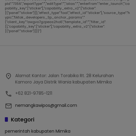
pId":"7356","exportType":"","editType":"","alias":"","enterFrom":"enter_launch","ca
pability_key":["sticker"],"capability_extra_v2":{"sticker":
[{"panel":"sticker"}]},"effect_type":"tool","effect_id":"sticker"},"source_type":"h
ypic","tiktok_developers_3p_anchor_params":"
{"client_key":"awgvo7gzpeas2ho6","template_id":"","filter_id":
[],"capability_key":["sticker"],"capability_extra_v2":{"sticker":
[{"panel":"sticker"}]}}"}
Alamat Kantor: Jalan Torabika Rt. 28 Kelurahan
Kamoro Jaya Distrik Wania kabupaten Mimika
+62 821-9785-1211
nemangkawipos@gmail.com
Kategori
pemerintah kabupaten Mimika