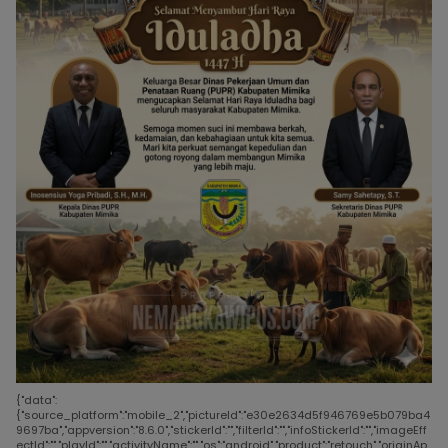
{"data":
{"source_platform":"mobile_2","pictureId":"e30e2634d5f946769e5b079ba4
9697ba","appversion":"8.6.0","stickerId":"","filterId":"","infoStickerId":"","imageEff
ectId":"","playId":"","activityName":"","os":"android","product":"retouch","originAp