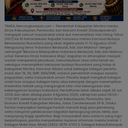
TIMIKA, Nemangkawipos.com — Pemerintah Kabupaten Mimika melalui
Dinas Kebudayaan, Pariwisata, dan Ekonomi Kreatif (Disbudparekraf)
mengajak seluruh masyarakat untuk ikut memeriahkan Hari Ulang Tahun
(HUT) ke-81 Kemerdekaan Republik Indonesia melalui Karnaval Budaya
Berwawasan Nusantara yang akan digelar pada 11–12 Agustus 2026.
Mengusung tema "Indonesia Berdaulat, Adil, dan Makmur" dengan
semangat "Bersama Mewujudkan Indonesia Berdaulat, Adil, dan Makmur
untuk Generasi Emas Indonesia Maju", kegiatan ini diharapkan menjadi
wadah mempererat persatuan, menumbuhkan rasa cinta tanah air,
sekaligus menampilkan kekayaan budaya Nusantara yang hidup di
Kabupaten Mimika. Karnaval dibuka untuk berbagai kategori peserta,
mulai dari TK, SD, SMP, SMA/SMK, instansi pemerintah maupun swasta,
paguyuban, serta masyarakat umum. Peserta dapat mengikuti kategori
mobil hias maupun kategori kelas atau kelompok dengan menampilkan
kreativitas terbaik yang mengangkat nilai-nilai kebangsaan dan
keberagaman budaya Indonesia. Pendaftaran telah dibuka sejak 28 Juli
2026 dan akan ditutup pada 4 Agustus 2026, setiap hari pukul 08.00–
17.00 WIT, bertempat di Kantor Dinas Kebudayaan, Pariwisata, dan
Ekonomi Kreatif Kabupaten Mimika, Jalan Cenderawasih SP III, Timika.
Panitia menyiapkan berbagai hadiah menarik bagi para pemenang
serta menjamin pelaksanaan kegiatan berlangsung aman, tertib, dan
menjunjung tinggi sportivitas. Bagi masyarakat atau instansi yang ingin
berpartisipasi, panitia menyediakan layanan informasi melalui kontak: 1.
Kategori Mobil Hias: Alfred (0822-3879-3701) 2. Kategori Kelas/Kelompok: