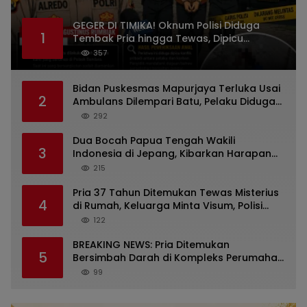
GEGER DI TIMIKA! Oknum Polisi Diduga
1
Tembak Pria hingga Tewas, Dipicu
Dugaan Persoalan Rumah Tangga
357
Bidan Puskesmas Mapurjaya Terluka Usai
2
Ambulans Dilempari Batu, Pelaku Diduga
Kelompok Mabuk di Jalan Poros Timika
292
Dua Bocah Papua Tengah Wakili
3
Indonesia di Jepang, Kibarkan Harapan
dari Mimika ke Panggung Dunia
215
Pria 37 Tahun Ditemukan Tewas Misterius
4
di Rumah, Keluarga Minta Visum, Polisi
Diminta Ungkap Penyebab Kematian
122
BREAKING NEWS: Pria Ditemukan
5
Bersimbah Darah di Kompleks Perumahan
RR Timika, Video Viral Gegerkan Warga
99