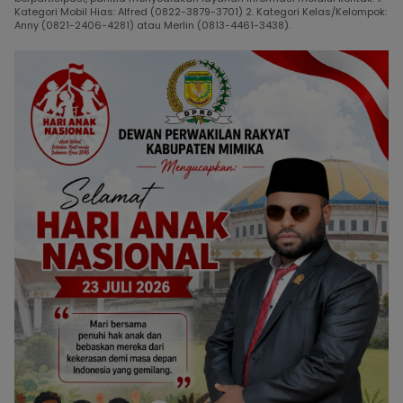
Kategori Mobil Hias: Alfred (0822-3879-3701) 2. Kategori Kelas/Kelompok:
Anny (0821-2406-4281) atau Merlin (0813-4461-3438).