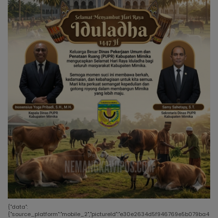
{"data":
{"source_platform":"mobile_2","pictureId":"e30e2634d5f946769e5b079ba4