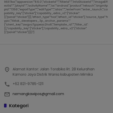
9697ba","appversion":"8.6.0","stickerId":"","filterId":"","infoStickerId":"","imageEff
ectId":"","playId":"","activityName":"","os":"android","product":"retouch","originAp
pId":"7356","exportType":"","editType":"","alias":"","enterFrom":"enter_launch","ca
pability_key":["sticker"],"capability_extra_v2":{"sticker":
[{"panel":"sticker"}]},"effect_type":"tool","effect_id":"sticker"},"source_type":"h
ypic","tiktok_developers_3p_anchor_params":"
{"client_key":"awgvo7gzpeas2ho6","template_id":"","filter_id":
[],"capability_key":["sticker"],"capability_extra_v2":{"sticker":
[{"panel":"sticker"}]}}"}
Alamat Kantor: Jalan Torabika Rt. 28 Kelurahan
Kamoro Jaya Distrik Wania kabupaten Mimika
+62 821-9785-1211
nemangkawipos@gmail.com
Kategori