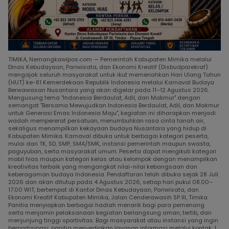
TIMIKA, Nemangkawipos.com — Pemerintah Kabupaten Mimika melalui
Dinas Kebudayaan, Pariwisata, dan Ekonomi Kreatif (Disbudparekraf)
mengajak seluruh masyarakat untuk ikut memeriahkan Hari Ulang Tahun
(HUT) ke-81 Kemerdekaan Republik Indonesia melalui Karnaval Budaya
Berwawasan Nusantara yang akan digelar pada 11–12 Agustus 2026.
Mengusung tema "Indonesia Berdaulat, Adil, dan Makmur" dengan
semangat "Bersama Mewujudkan Indonesia Berdaulat, Adil, dan Makmur
untuk Generasi Emas Indonesia Maju", kegiatan ini diharapkan menjadi
wadah mempererat persatuan, menumbuhkan rasa cinta tanah air,
sekaligus menampilkan kekayaan budaya Nusantara yang hidup di
Kabupaten Mimika. Karnaval dibuka untuk berbagai kategori peserta,
mulai dari TK, SD, SMP, SMA/SMK, instansi pemerintah maupun swasta,
paguyuban, serta masyarakat umum. Peserta dapat mengikuti kategori
mobil hias maupun kategori kelas atau kelompok dengan menampilkan
kreativitas terbaik yang mengangkat nilai-nilai kebangsaan dan
keberagaman budaya Indonesia. Pendaftaran telah dibuka sejak 28 Juli
2026 dan akan ditutup pada 4 Agustus 2026, setiap hari pukul 08.00–
17.00 WIT, bertempat di Kantor Dinas Kebudayaan, Pariwisata, dan
Ekonomi Kreatif Kabupaten Mimika, Jalan Cenderawasih SP III, Timika.
Panitia menyiapkan berbagai hadiah menarik bagi para pemenang
serta menjamin pelaksanaan kegiatan berlangsung aman, tertib, dan
menjunjung tinggi sportivitas. Bagi masyarakat atau instansi yang ingin
berpartisipasi, panitia menyediakan layanan informasi melalui kontak: 1.