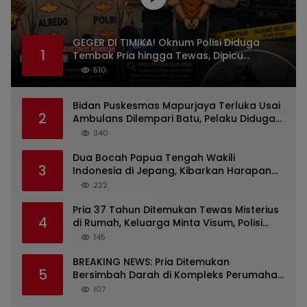
GEGER DI TIMIKA! Oknum Polisi Diduga
1
Tembak Pria hingga Tewas, Dipicu
Dugaan Persoalan Rumah Tangga
510
Bidan Puskesmas Mapurjaya Terluka Usai
2
Ambulans Dilempari Batu, Pelaku Diduga
Kelompok Mabuk di Jalan Poros Timika
340
Dua Bocah Papua Tengah Wakili
3
Indonesia di Jepang, Kibarkan Harapan
dari Mimika ke Panggung Dunia
222
Pria 37 Tahun Ditemukan Tewas Misterius
4
di Rumah, Keluarga Minta Visum, Polisi
Diminta Ungkap Penyebab Kematian
145
BREAKING NEWS: Pria Ditemukan
5
Bersimbah Darah di Kompleks Perumahan
RR Timika, Video Viral Gegerkan Warga
107