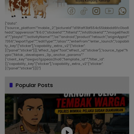
{"data":
{"source_platform":"mobile_2","pictureId":"d19faff3bf554c55bbbdd6fc0ba8
fedd","appversion":"8.6.0","stickerId":"","filterId":"","infoStickerId":"","imageEffectI
d":"","playId":"","activityName":"","os":"android","product":"retouch","originAppId":"
7356","exportType":"","editType":"","alias":"","enterFrom":"enter_launch","capabili
ty_key":["sticker"],"capability_extra_v2":{"sticker":
[{"panel":"sticker"}]},"effect_type":"tool","effect_id":"sticker"},"source_type":"h
ypic","tiktok_developers_3p_anchor_params":"
{"client_key":"awgvo7gzpeas2ho6","template_id":"","filter_id":
[],"capability_key":["sticker"],"capability_extra_v2":{"sticker":
[{"panel":"sticker"}]}}"}
Popular Posts