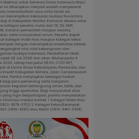
dan Makmur untuk Generasi Emas Indonesia Maju",
an ini diharapkan menjadi wadah mempererat
uan, menumbuhkan rasa cinta tanah air,
gus menampilkan kekayaan budaya Nusantara
idup di Kabupaten Mimika. Karnaval dibuka untuk
i kategori peserta, mulai dari TK, SD, SMP,
K, instansi pemerintah maupun swasta,
ban, serta masyarakat umum. Peserta dapat
uti kategori mobil hias maupun kategori kelas
elompok dengan menampilkan kreativitas terbaik
engangkat nilai-nilai kebangsaan dan
gaman budaya Indonesia. Pendaftaran telah
 sejak 28 Juli 2026 dan akan ditutup pada 4
 2026, setiap hari pukul 08.00–17.00 WIT,
pat di Kantor Dinas Kebudayaan, Pariwisata, dan
i Kreatif Kabupaten Mimika, Jalan Cenderawasih
 Timika. Panitia menyiapkan berbagai hadiah
k bagi para pemenang serta menjamin
anaan kegiatan berlangsung aman, tertib, dan
jung tinggi sportivitas. Bagi masyarakat atau
i yang ingin berpartisipasi, panitia menyediakan
 informasi melalui kontak: 1. Kategori Mobil Hias:
 (0822-3879-3701) 2. Kategori Kelas/Kelompok:
0821-2406-4281) atau Merlin (0813-4461-3438).