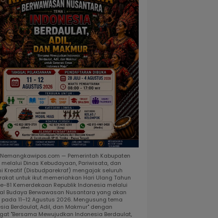
, Nemangkawipos.com — Pemerintah Kabupaten
 melalui Dinas Kebudayaan, Pariwisata, dan
i Kreatif (Disbudparekraf) mengajak seluruh
akat untuk ikut memeriahkan Hari Ulang Tahun
ke-81 Kemerdekaan Republik Indonesia melalui
al Budaya Berwawasan Nusantara yang akan
r pada 11–12 Agustus 2026. Mengusung tema
esia Berdaulat, Adil, dan Makmur" dengan
at "Bersama Mewujudkan Indonesia Berdaulat,