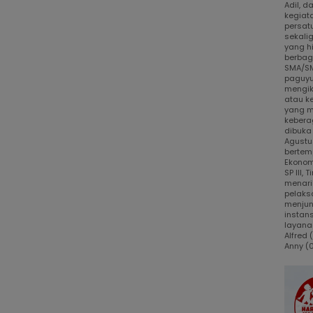
Adil, 
kegiat
persat
sekali
yang h
berbaga
SMA/SM
paguyu
mengik
atau k
yang m
kebera
dibuka
Agustus
bertem
Ekonom
SP III,
menari
pelaks
menjun
instans
layanan
Alfred
Anny (