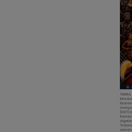
TIMIKA
Mimika
Ekonom
masyar
(HUT) 
Karnav
digela
"Indon
semang