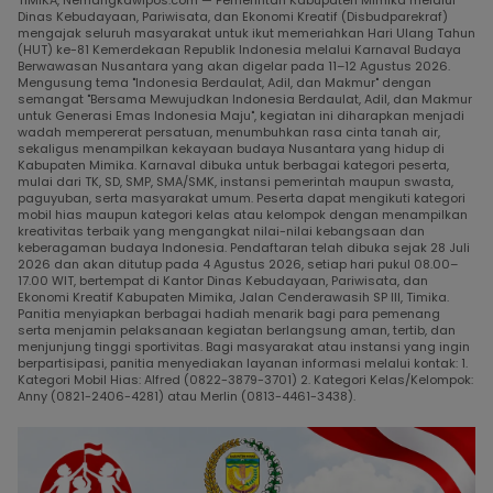
TIMIKA, Nemangkawipos.com — Pemerintah Kabupaten Mimika melalui
Dinas Kebudayaan, Pariwisata, dan Ekonomi Kreatif (Disbudparekraf)
mengajak seluruh masyarakat untuk ikut memeriahkan Hari Ulang Tahun
(HUT) ke-81 Kemerdekaan Republik Indonesia melalui Karnaval Budaya
Berwawasan Nusantara yang akan digelar pada 11–12 Agustus 2026.
Mengusung tema "Indonesia Berdaulat, Adil, dan Makmur" dengan
semangat "Bersama Mewujudkan Indonesia Berdaulat, Adil, dan Makmur
untuk Generasi Emas Indonesia Maju", kegiatan ini diharapkan menjadi
wadah mempererat persatuan, menumbuhkan rasa cinta tanah air,
sekaligus menampilkan kekayaan budaya Nusantara yang hidup di
Kabupaten Mimika. Karnaval dibuka untuk berbagai kategori peserta,
mulai dari TK, SD, SMP, SMA/SMK, instansi pemerintah maupun swasta,
paguyuban, serta masyarakat umum. Peserta dapat mengikuti kategori
mobil hias maupun kategori kelas atau kelompok dengan menampilkan
kreativitas terbaik yang mengangkat nilai-nilai kebangsaan dan
keberagaman budaya Indonesia. Pendaftaran telah dibuka sejak 28 Juli
2026 dan akan ditutup pada 4 Agustus 2026, setiap hari pukul 08.00–
17.00 WIT, bertempat di Kantor Dinas Kebudayaan, Pariwisata, dan
Ekonomi Kreatif Kabupaten Mimika, Jalan Cenderawasih SP III, Timika.
Panitia menyiapkan berbagai hadiah menarik bagi para pemenang
serta menjamin pelaksanaan kegiatan berlangsung aman, tertib, dan
menjunjung tinggi sportivitas. Bagi masyarakat atau instansi yang ingin
berpartisipasi, panitia menyediakan layanan informasi melalui kontak: 1.
Kategori Mobil Hias: Alfred (0822-3879-3701) 2. Kategori Kelas/Kelompok:
Anny (0821-2406-4281) atau Merlin (0813-4461-3438).