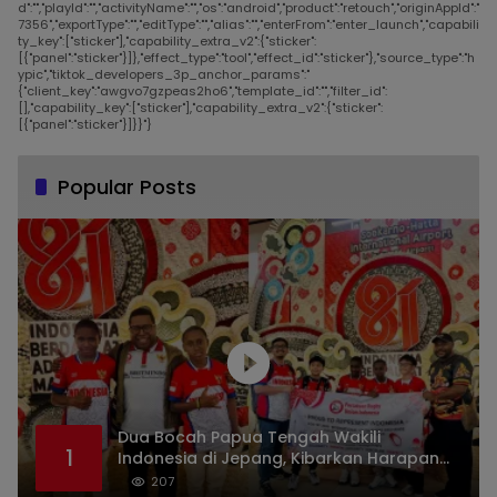
d":"","playId":"","activityName":"","os":"android","product":"retouch","originAppId":"
7356","exportType":"","editType":"","alias":"","enterFrom":"enter_launch","capabili
ty_key":["sticker"],"capability_extra_v2":{"sticker":
[{"panel":"sticker"}]},"effect_type":"tool","effect_id":"sticker"},"source_type":"h
ypic","tiktok_developers_3p_anchor_params":"
{"client_key":"awgvo7gzpeas2ho6","template_id":"","filter_id":
[],"capability_key":["sticker"],"capability_extra_v2":{"sticker":
[{"panel":"sticker"}]}}"}
Popular Posts
Dua Bocah Papua Tengah Wakili
1
Indonesia di Jepang, Kibarkan Harapan
dari Mimika ke Panggung Dunia
207