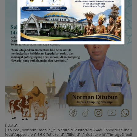
{"data":
{"source_platform":"mobile_2","pictureId":"d19faff3bf554c55bbbdd6fc0ba8
fedd","appversion":"8.6.0","stickerId":"","filterId":"","infoStickerId":"","imageEffectI