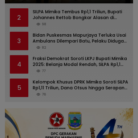
SILPA Mimika Tembus Rp1,1 Triliun, Bupati
2
Johannes Rettob Bongkar Alasan di
Depan DPRK: Uang Tidak Hilang!
98
Bidan Puskesmas Mapurjaya Terluka Usai
3
Ambulans Dilempari Batu, Pelaku Diduga
Kelompok Mabuk di Jalan Poros Timika
82
Fraksi Demokrat Soroti LKPJ Bupati Mimika
4
2025: Belanja Modal Rendah, SiLPA Rp1,1
Triliun hingga Infrastruktur Tak Capai
77
Target
Kelompok Khusus DPRK Mimika Soroti SiLPA
5
Rp1,11 Triliun, Dana Otsus hingga Serapan
Belanja dalam Pandangan Umum LKPJ
76
Bupati 2025