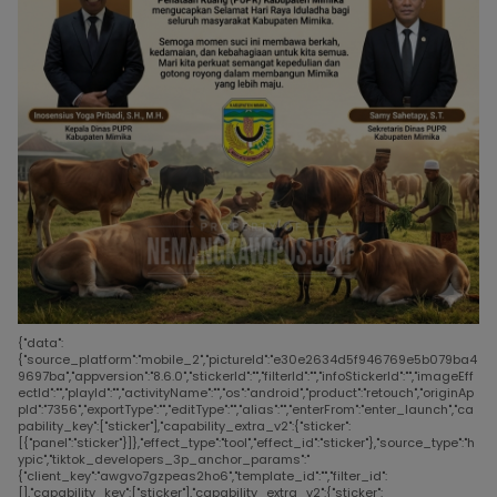
{"data":
{"source_platform":"mobile_2","pictureId":"e30e2634d5f946769e5b079ba4
9697ba","appversion":"8.6.0","stickerId":"","filterId":"","infoStickerId":"","imageEff
ectId":"","playId":"","activityName":"","os":"android","product":"retouch","originAp
pId":"7356","exportType":"","editType":"","alias":"","enterFrom":"enter_launch","ca
pability_key":["sticker"],"capability_extra_v2":{"sticker":
[{"panel":"sticker"}]},"effect_type":"tool","effect_id":"sticker"},"source_type":"h
ypic","tiktok_developers_3p_anchor_params":"
{"client_key":"awgvo7gzpeas2ho6","template_id":"","filter_id":
[],"capability_key":["sticker"],"capability_extra_v2":{"sticker":