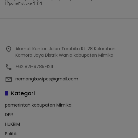
[{"panel":"sticker"}]}}"}
Alamat Kantor: Jalan Torabika Rt. 28 Kelurahan
Kamoro Jaya Distrik Wania kabupaten Mimika
+62 821-9785-1211
nemangkawipos@gmail.com
Kategori
pemerintah kabupaten Mimika
DPR
HUKRIM
Politik