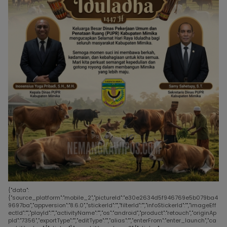
{"data":
{"source_platform":"mobile_2","pictureId":"e30e2634d5f946769e5b079ba4
9697ba","appversion":"8.6.0","stickerId":"","filterId":"","infoStickerId":"","imageEff
ectId":"","playId":"","activityName":"","os":"android","product":"retouch","originAp
pId":"7356","exportType":"","editType":"","alias":"","enterFrom":"enter_launch","ca