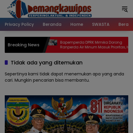
Langsung
ke
konten
Privacy Policy
Beranda
Home
SWASTA
Beran
DPRK Mimika Dorong
Jelang HUT ke-50 Mapurjaya, Legi
Breaking News
 Minum Masuk Prioritas, Iwan
DPRK Mimika Rampeani Rachma S
ya Tata Kelola Air Bersih
Minimnya Persiapan: Jangan Bia
pastian Hukum
Masyarakat Kehilangan Momen
Tidak ada yang ditemukan
Bersejarah
Sepertinya kami tidak dapat menemukan apa yang anda
cari. Mungkin pencarian bisa membantu.