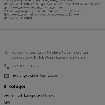
pability_key":["sticker"],"capability_extra_v2":{"sticker":
[{"panel":"sticker"}]},"effect_type":"tool","effect_id":"sticker"},"source_type":"h
ypic","tiktok_developers_3p_anchor_params":"
{"client_key":"awgvo7gzpeas2ho6","template_id":"","filter_id":
[],"capability_key":["sticker"],"capability_extra_v2":{"sticker":
[{"panel":"sticker"}]}}"}
Alamat Kantor: Jalan Torabika Rt. 28 Kelurahan
Kamoro Jaya Distrik Wania kabupaten Mimika
+62 821-9785-1211
nemangkawipos@gmail.com
Kategori
pemerintah kabupaten Mimika
DPR