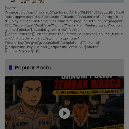
{"data":
{"source_platform":"mobile_2","pictureId":"d19faff3bf554c55bbbdd6fc0ba8
fedd","appversion":"8.6.0","stickerId":"","filterId":"","infoStickerId":"","imageEffectI
d":"","playId":"","activityName":"","os":"android","product":"retouch","originAppId":"
7356","exportType":"","editType":"","alias":"","enterFrom":"enter_launch","capabili
ty_key":["sticker"],"capability_extra_v2":{"sticker":
[{"panel":"sticker"}]},"effect_type":"tool","effect_id":"sticker"},"source_type":"h
ypic","tiktok_developers_3p_anchor_params":"
{"client_key":"awgvo7gzpeas2ho6","template_id":"","filter_id":
[],"capability_key":["sticker"],"capability_extra_v2":{"sticker":
[{"panel":"sticker"}]}}"}
Popular Posts