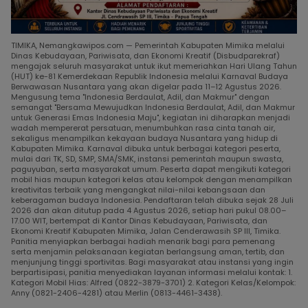
TIMIKA, Nemangkawipos.com — Pemerintah Kabupaten Mimika melalui
Dinas Kebudayaan, Pariwisata, dan Ekonomi Kreatif (Disbudparekraf)
mengajak seluruh masyarakat untuk ikut memeriahkan Hari Ulang Tahun
(HUT) ke-81 Kemerdekaan Republik Indonesia melalui Karnaval Budaya
Berwawasan Nusantara yang akan digelar pada 11–12 Agustus 2026.
Mengusung tema "Indonesia Berdaulat, Adil, dan Makmur" dengan
semangat "Bersama Mewujudkan Indonesia Berdaulat, Adil, dan Makmur
untuk Generasi Emas Indonesia Maju", kegiatan ini diharapkan menjadi
wadah mempererat persatuan, menumbuhkan rasa cinta tanah air,
sekaligus menampilkan kekayaan budaya Nusantara yang hidup di
Kabupaten Mimika. Karnaval dibuka untuk berbagai kategori peserta,
mulai dari TK, SD, SMP, SMA/SMK, instansi pemerintah maupun swasta,
paguyuban, serta masyarakat umum. Peserta dapat mengikuti kategori
mobil hias maupun kategori kelas atau kelompok dengan menampilkan
kreativitas terbaik yang mengangkat nilai-nilai kebangsaan dan
keberagaman budaya Indonesia. Pendaftaran telah dibuka sejak 28 Juli
2026 dan akan ditutup pada 4 Agustus 2026, setiap hari pukul 08.00–
17.00 WIT, bertempat di Kantor Dinas Kebudayaan, Pariwisata, dan
Ekonomi Kreatif Kabupaten Mimika, Jalan Cenderawasih SP III, Timika.
Panitia menyiapkan berbagai hadiah menarik bagi para pemenang
serta menjamin pelaksanaan kegiatan berlangsung aman, tertib, dan
menjunjung tinggi sportivitas. Bagi masyarakat atau instansi yang ingin
berpartisipasi, panitia menyediakan layanan informasi melalui kontak: 1.
Kategori Mobil Hias: Alfred (0822-3879-3701) 2. Kategori Kelas/Kelompok:
Anny (0821-2406-4281) atau Merlin (0813-4461-3438).