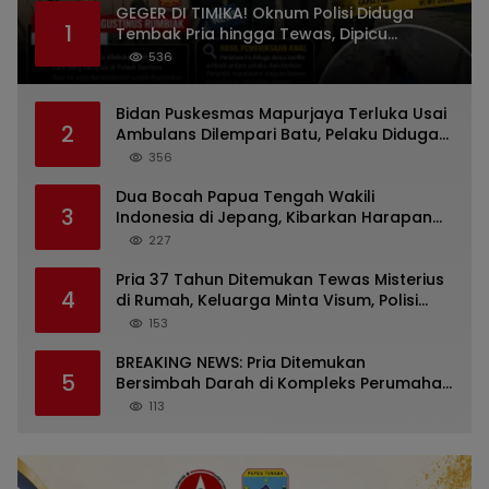
GEGER DI TIMIKA! Oknum Polisi Diduga
1
Tembak Pria hingga Tewas, Dipicu
Dugaan Persoalan Rumah Tangga
536
Bidan Puskesmas Mapurjaya Terluka Usai
2
Ambulans Dilempari Batu, Pelaku Diduga
Kelompok Mabuk di Jalan Poros Timika
356
Dua Bocah Papua Tengah Wakili
3
Indonesia di Jepang, Kibarkan Harapan
dari Mimika ke Panggung Dunia
227
Pria 37 Tahun Ditemukan Tewas Misterius
4
di Rumah, Keluarga Minta Visum, Polisi
Diminta Ungkap Penyebab Kematian
153
BREAKING NEWS: Pria Ditemukan
5
Bersimbah Darah di Kompleks Perumahan
RR Timika, Video Viral Gegerkan Warga
113