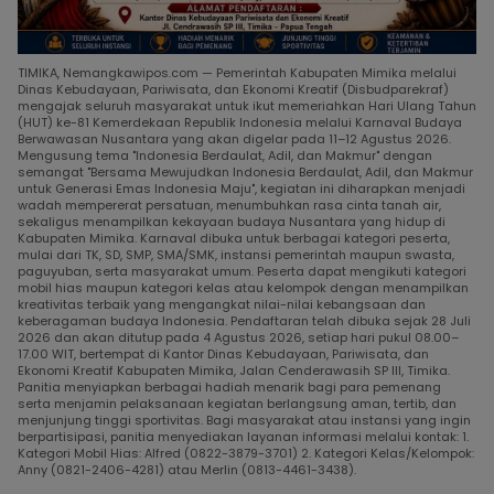
TIMIKA, Nemangkawipos.com — Pemerintah Kabupaten Mimika melalui
Dinas Kebudayaan, Pariwisata, dan Ekonomi Kreatif (Disbudparekraf)
mengajak seluruh masyarakat untuk ikut memeriahkan Hari Ulang Tahun
(HUT) ke-81 Kemerdekaan Republik Indonesia melalui Karnaval Budaya
Berwawasan Nusantara yang akan digelar pada 11–12 Agustus 2026.
Mengusung tema "Indonesia Berdaulat, Adil, dan Makmur" dengan
semangat "Bersama Mewujudkan Indonesia Berdaulat, Adil, dan Makmur
untuk Generasi Emas Indonesia Maju", kegiatan ini diharapkan menjadi
wadah mempererat persatuan, menumbuhkan rasa cinta tanah air,
sekaligus menampilkan kekayaan budaya Nusantara yang hidup di
Kabupaten Mimika. Karnaval dibuka untuk berbagai kategori peserta,
mulai dari TK, SD, SMP, SMA/SMK, instansi pemerintah maupun swasta,
paguyuban, serta masyarakat umum. Peserta dapat mengikuti kategori
mobil hias maupun kategori kelas atau kelompok dengan menampilkan
kreativitas terbaik yang mengangkat nilai-nilai kebangsaan dan
keberagaman budaya Indonesia. Pendaftaran telah dibuka sejak 28 Juli
2026 dan akan ditutup pada 4 Agustus 2026, setiap hari pukul 08.00–
17.00 WIT, bertempat di Kantor Dinas Kebudayaan, Pariwisata, dan
Ekonomi Kreatif Kabupaten Mimika, Jalan Cenderawasih SP III, Timika.
Panitia menyiapkan berbagai hadiah menarik bagi para pemenang
serta menjamin pelaksanaan kegiatan berlangsung aman, tertib, dan
menjunjung tinggi sportivitas. Bagi masyarakat atau instansi yang ingin
berpartisipasi, panitia menyediakan layanan informasi melalui kontak: 1.
Kategori Mobil Hias: Alfred (0822-3879-3701) 2. Kategori Kelas/Kelompok:
Anny (0821-2406-4281) atau Merlin (0813-4461-3438).