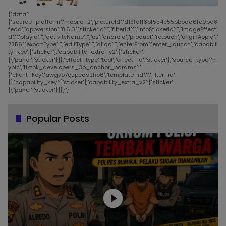
{"data":
{"source_platform":"mobile_2","pictureId":"d19faff3bf554c55bbbdd6fc0ba8
fedd","appversion":"8.6.0","stickerId":"","filterId":"","infoStickerId":"","imageEffectI
d":"","playId":"","activityName":"","os":"android","product":"retouch","originAppId":"
7356","exportType":"","editType":"","alias":"","enterFrom":"enter_launch","capabili
ty_key":["sticker"],"capability_extra_v2":{"sticker":
[{"panel":"sticker"}]},"effect_type":"tool","effect_id":"sticker"},"source_type":"h
ypic","tiktok_developers_3p_anchor_params":"
{"client_key":"awgvo7gzpeas2ho6","template_id":"","filter_id":
[],"capability_key":["sticker"],"capability_extra_v2":{"sticker":
[{"panel":"sticker"}]}}"}
Popular Posts