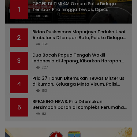
GEGER DI TIMIKA! Oknum Polisi Diduga
1
Tembak Pria hingga Tewas, Dipicu
Dugaan Persoalan Rumah Tangga
536
Bidan Puskesmas Mapurjaya Terluka Usai
2
Ambulans Dilempari Batu, Pelaku Diduga
Kelompok Mabuk di Jalan Poros Timika
356
Dua Bocah Papua Tengah Wakili
3
Indonesia di Jepang, Kibarkan Harapan
dari Mimika ke Panggung Dunia
227
Pria 37 Tahun Ditemukan Tewas Misterius
4
di Rumah, Keluarga Minta Visum, Polisi
Diminta Ungkap Penyebab Kematian
153
BREAKING NEWS: Pria Ditemukan
5
Bersimbah Darah di Kompleks Perumahan
RR Timika, Video Viral Gegerkan Warga
113