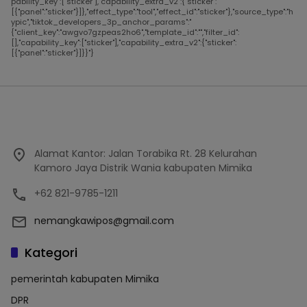
pability_key":["sticker"],"capability_extra_v2":{"sticker":
[{"panel":"sticker"}]},"effect_type":"tool","effect_id":"sticker"},"source_type":"h
ypic","tiktok_developers_3p_anchor_params":"
{"client_key":"awgvo7gzpeas2ho6","template_id":"","filter_id":
[],"capability_key":["sticker"],"capability_extra_v2":{"sticker":
[{"panel":"sticker"}]}}"}
Alamat Kantor: Jalan Torabika Rt. 28 Kelurahan
Kamoro Jaya Distrik Wania kabupaten Mimika
+62 821-9785-1211
nemangkawipos@gmail.com
Kategori
pemerintah kabupaten Mimika
DPR