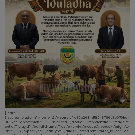
{"data":
{"source_platform":"mobile_2","pictureId":"e30e2634d5f946769e5b079ba4
9697ba","appversion":"8.6.0","stickerId":"","filterId":"","infoStickerId":"","imageEff
ectId":"","playId":"","activityName":"","os":"android","product":"retouch","originAp
pId":"7356","exportType":"","editType":"","alias":"","enterFrom":"enter_launch","ca