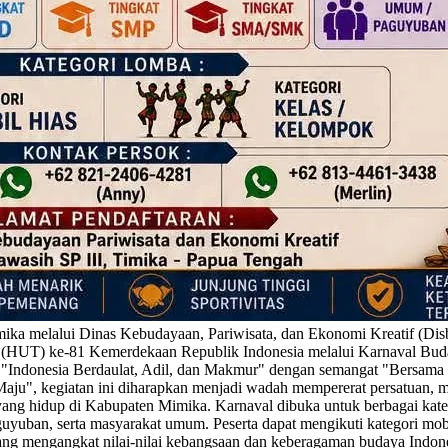
melalui Dinas Kebudayaan, Pariwisata, dan Ekonomi Kreatif (Dis
n (HUT) ke-81 Kemerdekaan Republik Indonesia melalui Karnaval Bu
 "Indonesia Berdaulat, Adil, dan Makmur" dengan semangat "Bersam
aju", kegiatan ini diharapkan menjadi wadah mempererat persatuan, 
ang hidup di Kabupaten Mimika. Karnaval dibuka untuk berbagai kateg
uban, serta masyarakat umum. Peserta dapat mengikuti kategori mobi
ang mengangkat nilai-nilai kebangsaan dan keberagaman budaya Indones