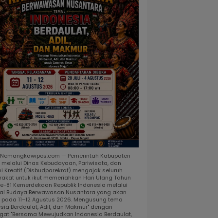
, Nemangkawipos.com — Pemerintah Kabupaten
 melalui Dinas Kebudayaan, Pariwisata, dan
i Kreatif (Disbudparekraf) mengajak seluruh
akat untuk ikut memeriahkan Hari Ulang Tahun
ke-81 Kemerdekaan Republik Indonesia melalui
al Budaya Berwawasan Nusantara yang akan
r pada 11–12 Agustus 2026. Mengusung tema
esia Berdaulat, Adil, dan Makmur" dengan
at "Bersama Mewujudkan Indonesia Berdaulat,