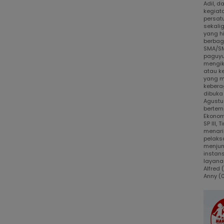
Adil, 
kegiat
persat
sekali
yang h
berbaga
SMA/SM
paguyu
mengik
atau k
yang m
kebera
dibuka
Agustus
bertem
Ekonom
SP III,
menari
pelaks
menjun
instans
layanan
Alfred
Anny (