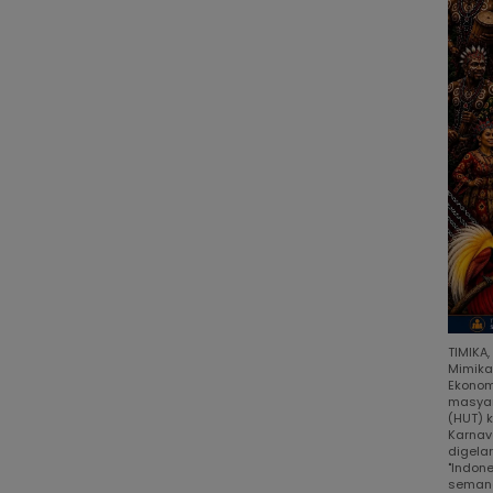
TIMIKA
Mimika
Ekonom
masyar
(HUT) 
Karnav
digela
"Indon
semang