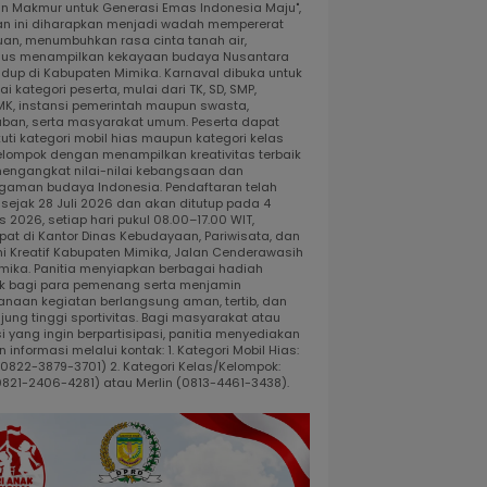
dan Makmur untuk Generasi Emas Indonesia Maju",
an ini diharapkan menjadi wadah mempererat
uan, menumbuhkan rasa cinta tanah air,
gus menampilkan kekayaan budaya Nusantara
idup di Kabupaten Mimika. Karnaval dibuka untuk
i kategori peserta, mulai dari TK, SD, SMP,
K, instansi pemerintah maupun swasta,
ban, serta masyarakat umum. Peserta dapat
uti kategori mobil hias maupun kategori kelas
elompok dengan menampilkan kreativitas terbaik
engangkat nilai-nilai kebangsaan dan
gaman budaya Indonesia. Pendaftaran telah
 sejak 28 Juli 2026 dan akan ditutup pada 4
 2026, setiap hari pukul 08.00–17.00 WIT,
pat di Kantor Dinas Kebudayaan, Pariwisata, dan
i Kreatif Kabupaten Mimika, Jalan Cenderawasih
 Timika. Panitia menyiapkan berbagai hadiah
k bagi para pemenang serta menjamin
anaan kegiatan berlangsung aman, tertib, dan
jung tinggi sportivitas. Bagi masyarakat atau
i yang ingin berpartisipasi, panitia menyediakan
 informasi melalui kontak: 1. Kategori Mobil Hias:
 (0822-3879-3701) 2. Kategori Kelas/Kelompok:
0821-2406-4281) atau Merlin (0813-4461-3438).