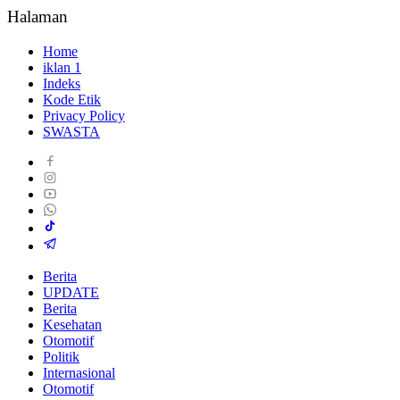
Halaman
Home
iklan 1
Indeks
Kode Etik
Privacy Policy
SWASTA
Berita
UPDATE
Berita
Kesehatan
Otomotif
Politik
Internasional
Otomotif