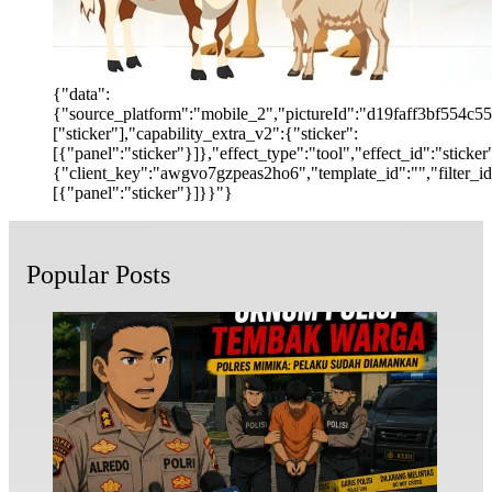
{"data":
{"source_platform":"mobile_2","pictureId":"d19faff3bf554c55b
["sticker"],"capability_extra_v2":{"sticker":
[{"panel":"sticker"}]},"effect_type":"tool","effect_id":"stic
{"client_key":"awgvo7gzpeas2ho6","template_id":"","filter_id":
[{"panel":"sticker"}]}}"}
Popular Posts