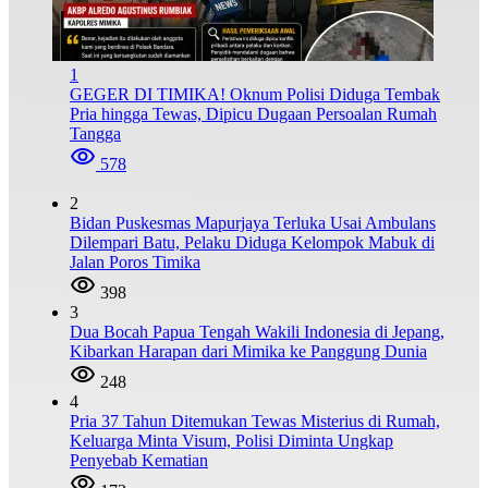
1
GEGER DI TIMIKA! Oknum Polisi Diduga Tembak
Pria hingga Tewas, Dipicu Dugaan Persoalan Rumah
Tangga
578
2
Bidan Puskesmas Mapurjaya Terluka Usai Ambulans
Dilempari Batu, Pelaku Diduga Kelompok Mabuk di
Jalan Poros Timika
398
3
Dua Bocah Papua Tengah Wakili Indonesia di Jepang,
Kibarkan Harapan dari Mimika ke Panggung Dunia
248
4
Pria 37 Tahun Ditemukan Tewas Misterius di Rumah,
Keluarga Minta Visum, Polisi Diminta Ungkap
Penyebab Kematian