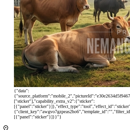
{"data":
{"source_platform":"mobile_2","pictureId":"e30e2634d5f946769
["sticker"],"capability_extra_v2":{"sticker":
[{"panel":"sticker"}]},"effect_type":"tool","effect_id":"stic
{"client_key":"awgvo7gzpeas2ho6","template_id":"","filter_id":
[{"panel":"sticker"}]}}"}