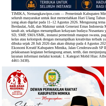
TIMIKA, Nemangkawipos.com — Pemerintah Kabupaten Mimika 
seluruh masyarakat untuk ikut memeriahkan Hari Ulang Tahu
yang akan digelar pada 11–12 Agustus 2026. Mengusung tema
Berdaulat, Adil, dan Makmur untuk Generasi Emas Indonesia M
tanah air, sekaligus menampilkan kekayaan budaya Nusantara y
SD, SMP, SMA/SMK, instansi pemerintah maupun swasta, paguy
kelas atau kelompok dengan menampilkan kreativitas terbaik y
dibuka sejak 28 Juli 2026 dan akan ditutup pada 4 Agustus 20
Ekonomi Kreatif Kabupaten Mimika, Jalan Cenderawasih SP III
pelaksanaan kegiatan berlangsung aman, tertib, dan menjunjung t
layanan informasi melalui kontak: 1. Kategori Mobil Hias: A
4461-3438).