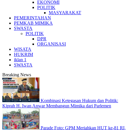
EKONOMI
POLITIK
MASYARAKAT
PEMERINTAHAN
PEMKAB MIMIKA
SWASTA
POLITIK
DPR
ORGANISASI
WISATA
HUKRIM
iklan 1
SWASTA
Breaking News
Kombinasi Ketegasan Hukum dan Politik:
Kiprah H. Iwan Anwar Membangun Mimika dari Parlemen
Parade Foto: GPM Meriahkan HUT ke-81 RI,