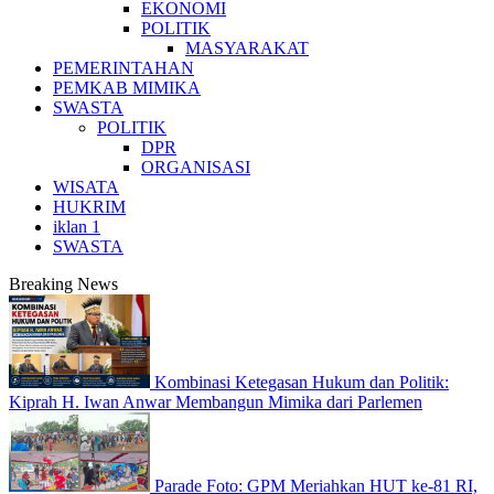
EKONOMI
POLITIK
MASYARAKAT
PEMERINTAHAN
PEMKAB MIMIKA
SWASTA
POLITIK
DPR
ORGANISASI
WISATA
HUKRIM
iklan 1
SWASTA
Breaking News
Kombinasi Ketegasan Hukum dan Politik:
Kiprah H. Iwan Anwar Membangun Mimika dari Parlemen
Parade Foto: GPM Meriahkan HUT ke-81 RI,