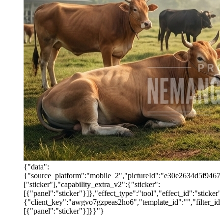
{"data":
{"source_platform":"mobile_2","pictureId":"e30e2634d5f946769
["sticker"],"capability_extra_v2":{"sticker":
[{"panel":"sticker"}]},"effect_type":"tool","effect_id":"stic
{"client_key":"awgvo7gzpeas2ho6","template_id":"","filter_id":
[{"panel":"sticker"}]}}"}