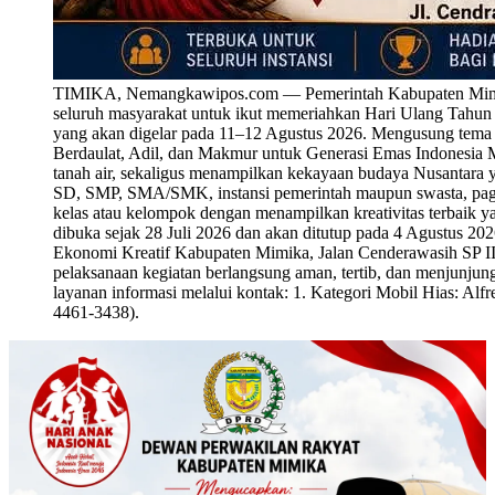
TIMIKA, Nemangkawipos.com — Pemerintah Kabupaten Mimika 
seluruh masyarakat untuk ikut memeriahkan Hari Ulang Tahu
yang akan digelar pada 11–12 Agustus 2026. Mengusung tema
Berdaulat, Adil, dan Makmur untuk Generasi Emas Indonesia M
tanah air, sekaligus menampilkan kekayaan budaya Nusantara y
SD, SMP, SMA/SMK, instansi pemerintah maupun swasta, paguy
kelas atau kelompok dengan menampilkan kreativitas terbaik y
dibuka sejak 28 Juli 2026 dan akan ditutup pada 4 Agustus 20
Ekonomi Kreatif Kabupaten Mimika, Jalan Cenderawasih SP III
pelaksanaan kegiatan berlangsung aman, tertib, dan menjunjung t
layanan informasi melalui kontak: 1. Kategori Mobil Hias: A
4461-3438).