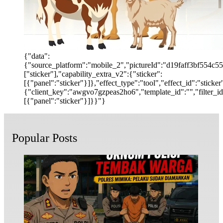
{"data":
{"source_platform":"mobile_2","pictureId":"d19faff3bf554c55b
["sticker"],"capability_extra_v2":{"sticker":
[{"panel":"sticker"}]},"effect_type":"tool","effect_id":"stic
{"client_key":"awgvo7gzpeas2ho6","template_id":"","filter_id":
[{"panel":"sticker"}]}}"}
Popular Posts