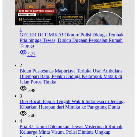
1
GEGER DI TIMIKA! Oknum Polisi Diduga Tembak
Pria hingga Tewas, Dipicu Dugaan Persoalan Rumah
Tangga
577
2
Bidan Puskesmas Mapurjaya Terluka Usai Ambulans
Dilempari Batu, Pelaku Diduga Kelompok Mabuk di
Jalan Poros Timika
398
3
Dua Bocah Papua Tengah Wakili Indonesia di Jepang,
Kibarkan Harapan dari Mimika ke Panggung Dunia
246
4
Pria 37 Tahun Ditemukan Tewas Misterius di Rumah,
Keluarga Minta Visum, Polisi Diminta Ungkap