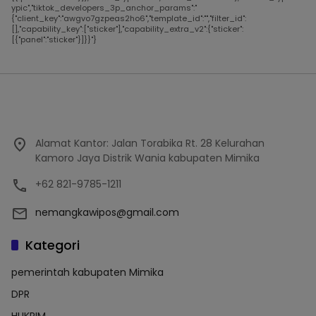
ypic","tiktok_developers_3p_anchor_params":"
{"client_key":"awgvo7gzpeas2ho6","template_id":"","filter_id":
[],"capability_key":["sticker"],"capability_extra_v2":{"sticker":
[{"panel":"sticker"}]}}"}
Alamat Kantor: Jalan Torabika Rt. 28 Kelurahan
Kamoro Jaya Distrik Wania kabupaten Mimika
+62 821-9785-1211
nemangkawipos@gmail.com
Kategori
pemerintah kabupaten Mimika
DPR