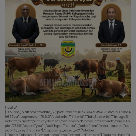
{"data":
{"source_platform":"mobile_2","pictureId":"e30e2634d5f946769e5b079ba4
9697ba","appversion":"8.6.0","stickerId":"","filterId":"","infoStickerId":"","imageEff
ectId":"","playId":"","activityName":"","os":"android","product":"retouch","originAp
pId":"7356","exportType":"","editType":"","alias":"","enterFrom":"enter_launch","ca
pability_key":["sticker"],"capability_extra_v2":{"sticker":
[{"panel":"sticker"}]},"effect_type":"tool","effect_id":"sticker"},"source_type":"h