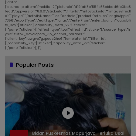
{"data":
{"source_platform":"mobile_2","pictureId":"d19faff3bf554c55bbbdd6fc0ba8
fedd","appversion":"8.6.0","stickerId":"","filterId":"","infoStickerId":"","imageEffectI
d":"","playId":"","activityName":"","os":"android","product":"retouch","originAppId":"
7356","exportType":"","editType":"","alias":"","enterFrom":"enter_launch","capabili
ty_key":["sticker"],"capability_extra_v2":{"sticker":
[{"panel":"sticker"}]},"effect_type":"tool","effect_id":"sticker"},"source_type":"h
ypic","tiktok_developers_3p_anchor_params":"
{"client_key":"awgvo7gzpeas2ho6","template_id":"","filter_id":
[],"capability_key":["sticker"],"capability_extra_v2":{"sticker":
[{"panel":"sticker"}]}}"}
Popular Posts
Bidan Puskesmas Mapurjaya Terluka Usai