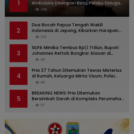
1
Ambulans Dilempari Batu, Pelaku Diduga
Kelompok Mabuk di Jalan Poros Timika
246
Dua Bocah Papua Tengah Wakili
2
Indonesia di Jepang, Kibarkan Harapan
dari Mimika ke Panggung Dunia
214
SILPA Mimika Tembus Rp1,1 Triliun, Bupati
3
Johannes Rettob Bongkar Alasan di
Depan DPRK: Uang Tidak Hilang!
99
Pria 37 Tahun Ditemukan Tewas Misterius
4
di Rumah, Keluarga Minta Visum, Polisi
Diminta Ungkap Penyebab Kematian
89
BREAKING NEWS: Pria Ditemukan
5
Bersimbah Darah di Kompleks Perumahan
RR Timika, Video Viral Gegerkan Warga
87