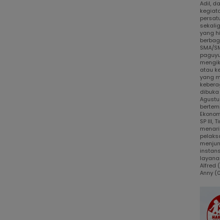
Adil, 
kegiat
persat
sekali
yang h
berbaga
SMA/SM
paguyu
mengik
atau k
yang m
kebera
dibuka
Agustus
bertem
Ekonom
SP III,
menari
pelaks
menjun
instans
layanan
Alfred
Anny (