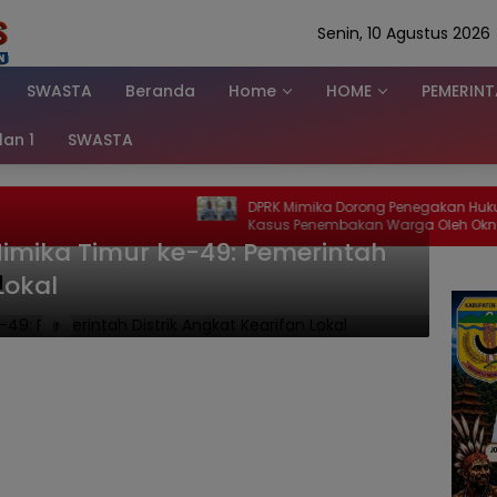
Senin, 10 Agustus 2026
SWASTA
Beranda
Home
HOME
PEMERIN
klan 1
SWASTA
DPRK Mimika Dorong Penegakan Hukum
Bap
Kasus Penembakan Warga Oleh Oknum
Ranp
Polisi di Raffles Residence
Anwa
imika Timur ke-49: Pemerintah
Memi
Lokal
l