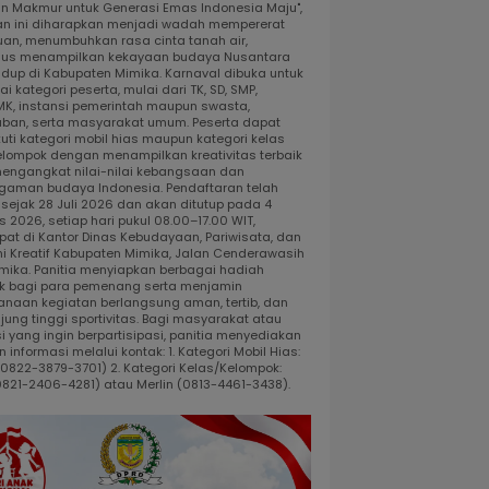
dan Makmur untuk Generasi Emas Indonesia Maju",
an ini diharapkan menjadi wadah mempererat
uan, menumbuhkan rasa cinta tanah air,
gus menampilkan kekayaan budaya Nusantara
idup di Kabupaten Mimika. Karnaval dibuka untuk
i kategori peserta, mulai dari TK, SD, SMP,
K, instansi pemerintah maupun swasta,
ban, serta masyarakat umum. Peserta dapat
uti kategori mobil hias maupun kategori kelas
elompok dengan menampilkan kreativitas terbaik
engangkat nilai-nilai kebangsaan dan
gaman budaya Indonesia. Pendaftaran telah
 sejak 28 Juli 2026 dan akan ditutup pada 4
 2026, setiap hari pukul 08.00–17.00 WIT,
pat di Kantor Dinas Kebudayaan, Pariwisata, dan
i Kreatif Kabupaten Mimika, Jalan Cenderawasih
 Timika. Panitia menyiapkan berbagai hadiah
k bagi para pemenang serta menjamin
anaan kegiatan berlangsung aman, tertib, dan
jung tinggi sportivitas. Bagi masyarakat atau
i yang ingin berpartisipasi, panitia menyediakan
 informasi melalui kontak: 1. Kategori Mobil Hias:
 (0822-3879-3701) 2. Kategori Kelas/Kelompok:
0821-2406-4281) atau Merlin (0813-4461-3438).