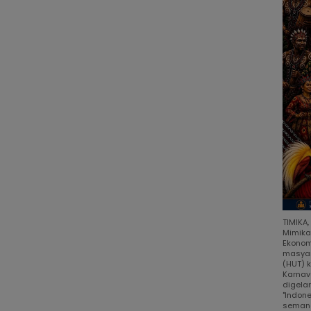
TIMIKA
Mimika
Ekonom
masyar
(HUT) 
Karnav
digela
"Indon
semang