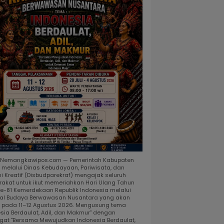
, Nemangkawipos.com — Pemerintah Kabupaten
 melalui Dinas Kebudayaan, Pariwisata, dan
i Kreatif (Disbudparekraf) mengajak seluruh
akat untuk ikut memeriahkan Hari Ulang Tahun
ke-81 Kemerdekaan Republik Indonesia melalui
al Budaya Berwawasan Nusantara yang akan
r pada 11–12 Agustus 2026. Mengusung tema
esia Berdaulat, Adil, dan Makmur" dengan
at "Bersama Mewujudkan Indonesia Berdaulat,