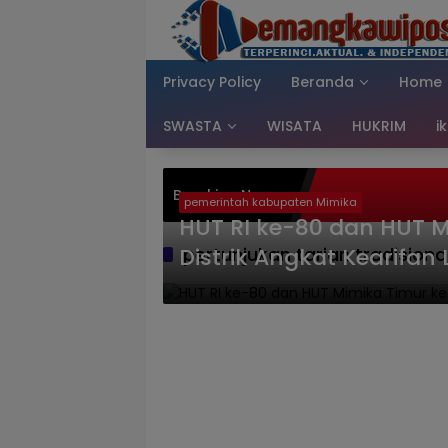
Langsung
ke
konten
Privacy Policy
Beranda
Home
SWASTA
WISATA
HUKRIM
i
Breaking News
pemerintah kabupaten Mimika
HUT RI ke-80 dan HUT M
Distrik Angkat Kearifan 
pertunjukan tarian tradisiona