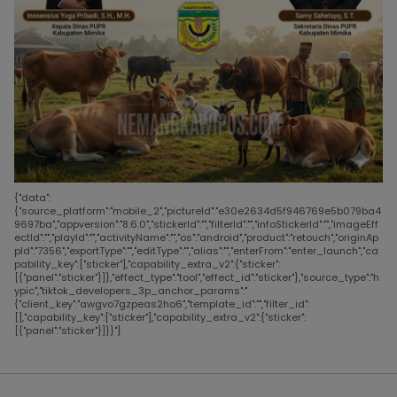
{"data":
{"source_platform":"mobile_2","pictureId":"e30e2634d5f946769e5b079ba4
9697ba","appversion":"8.6.0","stickerId":"","filterId":"","infoStickerId":"","imageEff
ectId":"","playId":"","activityName":"","os":"android","product":"retouch","originAp
pId":"7356","exportType":"","editType":"","alias":"","enterFrom":"enter_launch","ca
pability_key":["sticker"],"capability_extra_v2":{"sticker":
[{"panel":"sticker"}]},"effect_type":"tool","effect_id":"sticker"},"source_type":"h
ypic","tiktok_developers_3p_anchor_params":"
{"client_key":"awgvo7gzpeas2ho6","template_id":"","filter_id":
[],"capability_key":["sticker"],"capability_extra_v2":{"sticker":
[{"panel":"sticker"}]}}"}