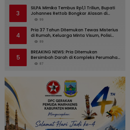
SILPA Mimika Tembus Rp1,1 Triliun, Bupati
3
Johannes Rettob Bongkar Alasan di
Depan DPRK: Uang Tidak Hilang!
99
Pria 37 Tahun Ditemukan Tewas Misterius
4
di Rumah, Keluarga Minta Visum, Polisi
Diminta Ungkap Penyebab Kematian
89
BREAKING NEWS: Pria Ditemukan
5
Bersimbah Darah di Kompleks Perumahan
RR Timika, Video Viral Gegerkan Warga
87