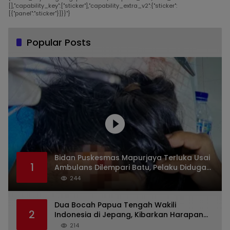
[],"capability_key":["sticker"],"capability_extra_v2":{"sticker":
[{"panel":"sticker"}]}}"}
Popular Posts
Bidan Puskesmas Mapurjaya Terluka Usai
1
Ambulans Dilempari Batu, Pelaku Diduga
Kelompok Mabuk di Jalan Poros Timika
244
Dua Bocah Papua Tengah Wakili
2
Indonesia di Jepang, Kibarkan Harapan
dari Mimika ke Panggung Dunia
214