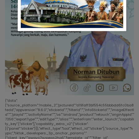
{"data":
{"source_platform":"mobile_2","pictureId":"d19faff3bf554c55bbbdd6fc0ba8
fedd","appversion":"8.6.0","stickerId":"","filterId":"","infoStickerId":"","imageEffectI
d":"","playId":"","activityName":"","os":"android","product":"retouch","originAppId":"
7356","exportType":"","editType":"","alias":"","enterFrom":"enter_launch","capabili
ty_key":["sticker"],"capability_extra_v2":{"sticker":
[{"panel":"sticker"}]},"effect_type":"tool","effect_id":"sticker"},"source_type":"h
ypic","tiktok_developers_3p_anchor_params":"
{"client_key":"awgvo7gzpeas2ho6","template_id":"","filter_id":