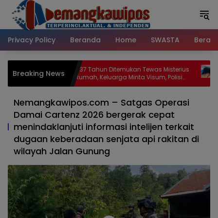
Langsung
ke
konten
Privacy Policy
Beranda
Home
SWASTA
Beran
temukan Tewas Misterius
Bidan Puskesmas Mapurjaya Terluka
Breaking News
ga Minta Visum, Polisi
Usai Ambulans Dilempari Batu, Pelaku
 Penyebab Kematian
Diduga Kelompok Mabuk di Jalan Por
Timika
Nemangkawipos.com – Satgas Operasi
Damai Cartenz 2026 bergerak cepat
menindaklanjuti informasi intelijen terkait
dugaan keberadaan senjata api rakitan di
wilayah Jalan Gunung