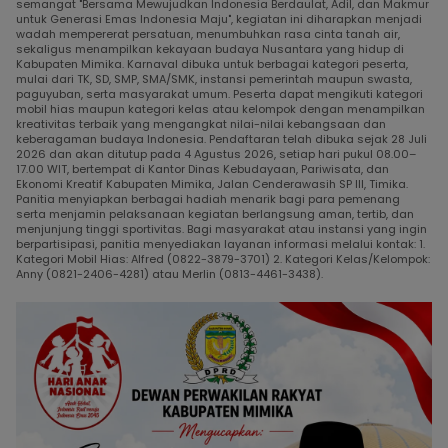
semangat "Bersama Mewujudkan Indonesia Berdaulat, Adil, dan Makmur
untuk Generasi Emas Indonesia Maju", kegiatan ini diharapkan menjadi
wadah mempererat persatuan, menumbuhkan rasa cinta tanah air,
sekaligus menampilkan kekayaan budaya Nusantara yang hidup di
Kabupaten Mimika. Karnaval dibuka untuk berbagai kategori peserta,
mulai dari TK, SD, SMP, SMA/SMK, instansi pemerintah maupun swasta,
paguyuban, serta masyarakat umum. Peserta dapat mengikuti kategori
mobil hias maupun kategori kelas atau kelompok dengan menampilkan
kreativitas terbaik yang mengangkat nilai-nilai kebangsaan dan
keberagaman budaya Indonesia. Pendaftaran telah dibuka sejak 28 Juli
2026 dan akan ditutup pada 4 Agustus 2026, setiap hari pukul 08.00–
17.00 WIT, bertempat di Kantor Dinas Kebudayaan, Pariwisata, dan
Ekonomi Kreatif Kabupaten Mimika, Jalan Cenderawasih SP III, Timika.
Panitia menyiapkan berbagai hadiah menarik bagi para pemenang
serta menjamin pelaksanaan kegiatan berlangsung aman, tertib, dan
menjunjung tinggi sportivitas. Bagi masyarakat atau instansi yang ingin
berpartisipasi, panitia menyediakan layanan informasi melalui kontak: 1.
Kategori Mobil Hias: Alfred (0822-3879-3701) 2. Kategori Kelas/Kelompok:
Anny (0821-2406-4281) atau Merlin (0813-4461-3438).