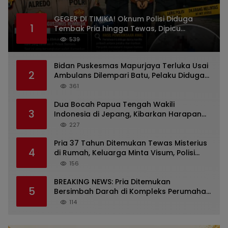
GEGER DI TIMIKA! Oknum Polisi Diduga
1
Tembak Pria hingga Tewas, Dipicu
Dugaan Persoalan Rumah Tangga
539
Bidan Puskesmas Mapurjaya Terluka Usai
2
Ambulans Dilempari Batu, Pelaku Diduga
Kelompok Mabuk di Jalan Poros Timika
361
Dua Bocah Papua Tengah Wakili
3
Indonesia di Jepang, Kibarkan Harapan
dari Mimika ke Panggung Dunia
227
Pria 37 Tahun Ditemukan Tewas Misterius
4
di Rumah, Keluarga Minta Visum, Polisi
Diminta Ungkap Penyebab Kematian
156
BREAKING NEWS: Pria Ditemukan
5
Bersimbah Darah di Kompleks Perumahan
RR Timika, Video Viral Gegerkan Warga
114