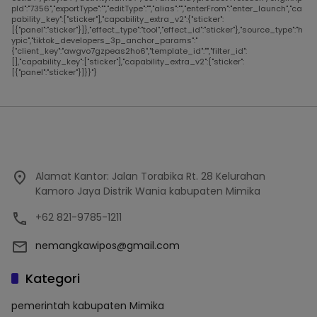
pId":"7356","exportType":"","editType":"","alias":"","enterFrom":"enter_launch","ca
pability_key":["sticker"],"capability_extra_v2":{"sticker":
[{"panel":"sticker"}]},"effect_type":"tool","effect_id":"sticker"},"source_type":"h
ypic","tiktok_developers_3p_anchor_params":"
{"client_key":"awgvo7gzpeas2ho6","template_id":"","filter_id":
[],"capability_key":["sticker"],"capability_extra_v2":{"sticker":
[{"panel":"sticker"}]}}"}
Alamat Kantor: Jalan Torabika Rt. 28 Kelurahan
Kamoro Jaya Distrik Wania kabupaten Mimika
+62 821-9785-1211
nemangkawipos@gmail.com
Kategori
pemerintah kabupaten Mimika