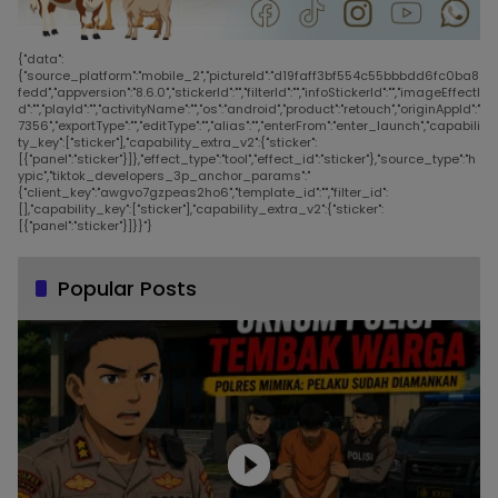
{"data":
{"source_platform":"mobile_2","pictureId":"d19faff3bf554c55bbbdd6fc0ba8
fedd","appversion":"8.6.0","stickerId":"","filterId":"","infoStickerId":"","imageEffectI
d":"","playId":"","activityName":"","os":"android","product":"retouch","originAppId":"
7356","exportType":"","editType":"","alias":"","enterFrom":"enter_launch","capabili
ty_key":["sticker"],"capability_extra_v2":{"sticker":
[{"panel":"sticker"}]},"effect_type":"tool","effect_id":"sticker"},"source_type":"h
ypic","tiktok_developers_3p_anchor_params":"
{"client_key":"awgvo7gzpeas2ho6","template_id":"","filter_id":
[],"capability_key":["sticker"],"capability_extra_v2":{"sticker":
[{"panel":"sticker"}]}}"}
Popular Posts