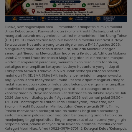
TIMIKA, Nemangkawipos.com — Pemerintah Kabupaten Mimika melalui
Dinas Kebudayaan, Pariwisata, dan Ekonomi Kreatif (Disbudparekraf)
mengajak seluruh masyarakat untuk ikut memeriahkan Hari Ulang Tahun
(HUT) ke-81 Kemerdekaan Republik Indonesia melalui Karnaval Budaya
Berwawasan Nusantara yang akan digelar pada 11–12 Agustus 2026.
Mengusung tema "Indonesia Berdaulat, Adil, dan Makmur" dengan
semangat "Bersama Mewujudkan Indonesia Berdaulat, Adil, dan Makmur
untuk Generasi Emas Indonesia Maju", kegiatan ini diharapkan menjadi
wadah mempererat persatuan, menumbuhkan rasa cinta tanah air,
sekaligus menampilkan kekayaan budaya Nusantara yang hidup di
Kabupaten Mimika. Karnaval dibuka untuk berbagai kategori peserta,
mulai dari TK, SD, SMP, SMA/SMK, instansi pemerintah maupun swasta,
paguyuban, serta masyarakat umum. Peserta dapat mengikuti kategori
mobil hias maupun kategori kelas atau kelompok dengan menampilkan
kreativitas terbaik yang mengangkat nilai-nilai kebangsaan dan
keberagaman budaya Indonesia. Pendaftaran telah dibuka sejak 28 Juli
2026 dan akan ditutup pada 4 Agustus 2026, setiap hari pukul 08.00–
17.00 WIT, bertempat di Kantor Dinas Kebudayaan, Pariwisata, dan
Ekonomi Kreatif Kabupaten Mimika, Jalan Cenderawasih SP III, Timika.
Panitia menyiapkan berbagai hadiah menarik bagi para pemenang
serta menjamin pelaksanaan kegiatan berlangsung aman, tertib, dan
menjunjung tinggi sportivitas. Bagi masyarakat atau instansi yang ingin
berpartisipasi, panitia menyediakan layanan informasi melalui kontak: 1.
Kategori Mobil Hias: Alfred (0822-3879-3701) 2. Kategori Kelas/Kelompok: