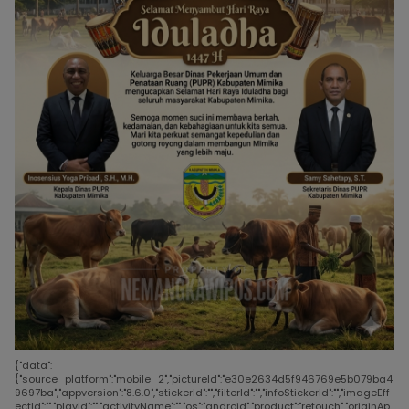
{"data":
{"source_platform":"mobile_2","pictureId":"e30e2634d5f946769e5b079ba4
9697ba","appversion":"8.6.0","stickerId":"","filterId":"","infoStickerId":"","imageEff
ectId":"","playId":"","activityName":"","os":"android","product":"retouch","originAp