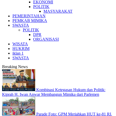
EKONOMI
POLITIK
MASYARAKAT
PEMERINTAHAN
PEMKAB MIMIKA
SWASTA
POLITIK
DPR
ORGANISASI
WISATA
HUKRIM
iklan 1
SWASTA
Breaking News
Kombinasi Ketegasan Hukum dan Politik:
Kiprah H. Iwan Anwar Membangun Mimika dari Parlemen
Parade Foto: GPM Meriahkan HUT ke-81 RI,