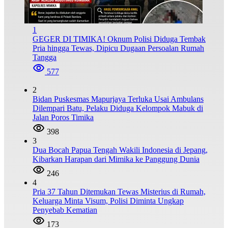
1
GEGER DI TIMIKA! Oknum Polisi Diduga Tembak
Pria hingga Tewas, Dipicu Dugaan Persoalan Rumah
Tangga
577
2
Bidan Puskesmas Mapurjaya Terluka Usai Ambulans
Dilempari Batu, Pelaku Diduga Kelompok Mabuk di
Jalan Poros Timika
398
3
Dua Bocah Papua Tengah Wakili Indonesia di Jepang,
Kibarkan Harapan dari Mimika ke Panggung Dunia
246
4
Pria 37 Tahun Ditemukan Tewas Misterius di Rumah,
Keluarga Minta Visum, Polisi Diminta Ungkap
Penyebab Kematian
173