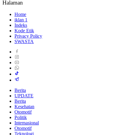
Halaman
Home
iklan 1
Indeks
Kode Etik
Privacy Policy
SWASTA
Berita
UPDATE
Berita
Kesehatan
Otomotif
Politik
Internasional
Otomotif
Teknologi