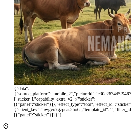
{"data":
{"source_platform":"mobile_2","pictureId":"e30e2634d5f946769
["sticker"],"capability_extra_v2":{"sticker":
[{"panel":"sticker"}]},"effect_type":"tool","effect_id":"stic
{"client_key":"awgvo7gzpeas2ho6","template_id":"","filter_id":
[{"panel":"sticker"}]}}"}