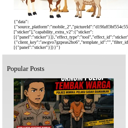
{"data":
{"source_platform":"mobile_2","pictureId":"d19faff3bf554c55b
["sticker"],"capability_extra_v2":{"sticker":
[{"panel":"sticker"}]},"effect_type":"tool","effect_id":"stic
{"client_key":"awgvo7gzpeas2ho6","template_id":"","filter_id":
[{"panel":"sticker"}]}}"}
Popular Posts