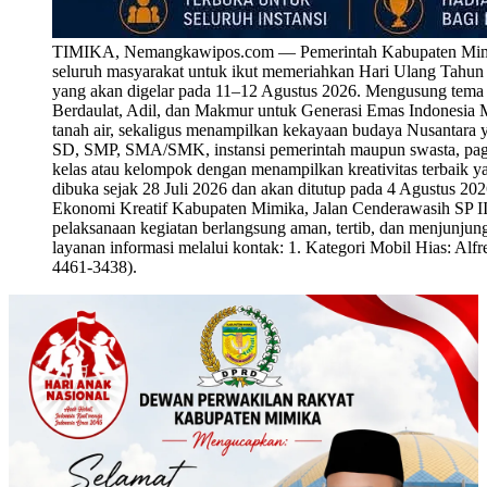
TIMIKA, Nemangkawipos.com — Pemerintah Kabupaten Mimika 
seluruh masyarakat untuk ikut memeriahkan Hari Ulang Tahu
yang akan digelar pada 11–12 Agustus 2026. Mengusung tema
Berdaulat, Adil, dan Makmur untuk Generasi Emas Indonesia M
tanah air, sekaligus menampilkan kekayaan budaya Nusantara y
SD, SMP, SMA/SMK, instansi pemerintah maupun swasta, paguy
kelas atau kelompok dengan menampilkan kreativitas terbaik y
dibuka sejak 28 Juli 2026 dan akan ditutup pada 4 Agustus 20
Ekonomi Kreatif Kabupaten Mimika, Jalan Cenderawasih SP III
pelaksanaan kegiatan berlangsung aman, tertib, dan menjunjung t
layanan informasi melalui kontak: 1. Kategori Mobil Hias: A
4461-3438).