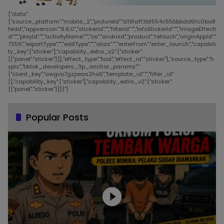
{"data":
{"source_platform":"mobile_2","pictureId":"d19faff3bf554c55bbbdd6fc0ba8
fedd","appversion":"8.6.0","stickerId":"","filterId":"","infoStickerId":"","imageEffectI
d":"","playId":"","activityName":"","os":"android","product":"retouch","originAppId":"
7356","exportType":"","editType":"","alias":"","enterFrom":"enter_launch","capabili
ty_key":["sticker"],"capability_extra_v2":{"sticker":
[{"panel":"sticker"}]},"effect_type":"tool","effect_id":"sticker"},"source_type":"h
ypic","tiktok_developers_3p_anchor_params":"
{"client_key":"awgvo7gzpeas2ho6","template_id":"","filter_id":
[],"capability_key":["sticker"],"capability_extra_v2":{"sticker":
[{"panel":"sticker"}]}}"}
Popular Posts