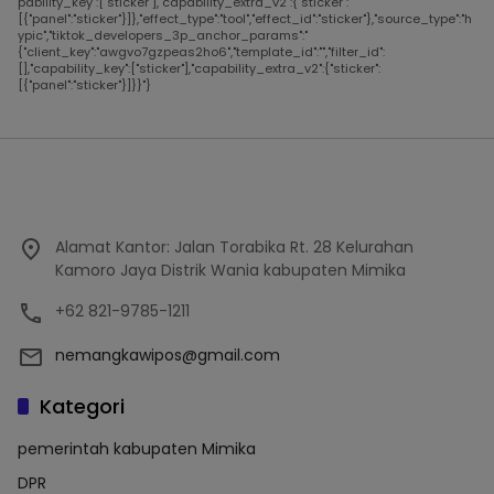
pability_key":["sticker"],"capability_extra_v2":{"sticker":
[{"panel":"sticker"}]},"effect_type":"tool","effect_id":"sticker"},"source_type":"h
ypic","tiktok_developers_3p_anchor_params":"
{"client_key":"awgvo7gzpeas2ho6","template_id":"","filter_id":
[],"capability_key":["sticker"],"capability_extra_v2":{"sticker":
[{"panel":"sticker"}]}}"}
Alamat Kantor: Jalan Torabika Rt. 28 Kelurahan
Kamoro Jaya Distrik Wania kabupaten Mimika
+62 821-9785-1211
nemangkawipos@gmail.com
Kategori
pemerintah kabupaten Mimika
DPR