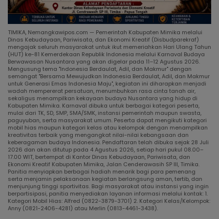
TIMIKA, Nemangkawipos.com — Pemerintah Kabupaten Mimika melalui
Dinas Kebudayaan, Pariwisata, dan Ekonomi Kreatif (Disbudparekraf)
mengajak seluruh masyarakat untuk ikut memeriahkan Hari Ulang Tahun
(HUT) ke-81 Kemerdekaan Republik Indonesia melalui Karnaval Budaya
Berwawasan Nusantara yang akan digelar pada 11–12 Agustus 2026.
Mengusung tema "Indonesia Berdaulat, Adil, dan Makmur" dengan
semangat "Bersama Mewujudkan Indonesia Berdaulat, Adil, dan Makmur
untuk Generasi Emas Indonesia Maju", kegiatan ini diharapkan menjadi
wadah mempererat persatuan, menumbuhkan rasa cinta tanah air,
sekaligus menampilkan kekayaan budaya Nusantara yang hidup di
Kabupaten Mimika. Karnaval dibuka untuk berbagai kategori peserta,
mulai dari TK, SD, SMP, SMA/SMK, instansi pemerintah maupun swasta,
paguyuban, serta masyarakat umum. Peserta dapat mengikuti kategori
mobil hias maupun kategori kelas atau kelompok dengan menampilkan
kreativitas terbaik yang mengangkat nilai-nilai kebangsaan dan
keberagaman budaya Indonesia. Pendaftaran telah dibuka sejak 28 Juli
2026 dan akan ditutup pada 4 Agustus 2026, setiap hari pukul 08.00–
17.00 WIT, bertempat di Kantor Dinas Kebudayaan, Pariwisata, dan
Ekonomi Kreatif Kabupaten Mimika, Jalan Cenderawasih SP III, Timika.
Panitia menyiapkan berbagai hadiah menarik bagi para pemenang
serta menjamin pelaksanaan kegiatan berlangsung aman, tertib, dan
menjunjung tinggi sportivitas. Bagi masyarakat atau instansi yang ingin
berpartisipasi, panitia menyediakan layanan informasi melalui kontak: 1.
Kategori Mobil Hias: Alfred (0822-3879-3701) 2. Kategori Kelas/Kelompok:
Anny (0821-2406-4281) atau Merlin (0813-4461-3438).