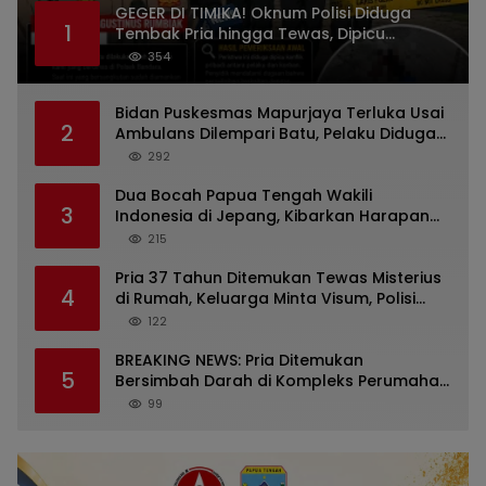
GEGER DI TIMIKA! Oknum Polisi Diduga
1
Tembak Pria hingga Tewas, Dipicu
Dugaan Persoalan Rumah Tangga
354
Bidan Puskesmas Mapurjaya Terluka Usai
2
Ambulans Dilempari Batu, Pelaku Diduga
Kelompok Mabuk di Jalan Poros Timika
292
Dua Bocah Papua Tengah Wakili
3
Indonesia di Jepang, Kibarkan Harapan
dari Mimika ke Panggung Dunia
215
Pria 37 Tahun Ditemukan Tewas Misterius
4
di Rumah, Keluarga Minta Visum, Polisi
Diminta Ungkap Penyebab Kematian
122
BREAKING NEWS: Pria Ditemukan
5
Bersimbah Darah di Kompleks Perumahan
RR Timika, Video Viral Gegerkan Warga
99