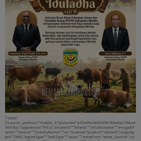
{"data":
{"source_platform":"mobile_2","pictureId":"e30e2634d5f946769e5b079ba4
9697ba","appversion":"8.6.0","stickerId":"","filterId":"","infoStickerId":"","imageEff
ectId":"","playId":"","activityName":"","os":"android","product":"retouch","originAp
pId":"7356","exportType":"","editType":"","alias":"","enterFrom":"enter_launch","ca