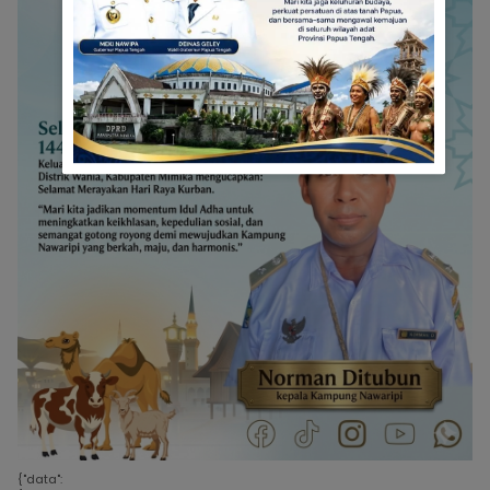
{"data":