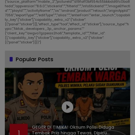
{"source_platform":"mobile_2","pictureId":"d19faff3bf554c55bbbdd6fc0ba8
fedd","appversion":"8.6.0","stickerId":"","filterId":"","infoStickerId":"","imageEffectI
d":"","playId":"","activityName":"","os":"android","product":"retouch","originAppId":"
7356","exportType":"","editType":"","alias":"","enterFrom":"enter_launch","capabili
ty_key":["sticker"],"capability_extra_v2":{"sticker":
[{"panel":"sticker"}]},"effect_type":"tool","effect_id":"sticker"},"source_type":"h
ypic","tiktok_developers_3p_anchor_params":"
{"client_key":"awgvo7gzpeas2ho6","template_id":"","filter_id":
[],"capability_key":["sticker"],"capability_extra_v2":{"sticker":
[{"panel":"sticker"}]}}"}
Popular Posts
GEGER DI TIMIKA! Oknum Polisi Diduga
1
Tembak Pria hingga Tewas, Dipicu