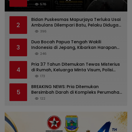
Dugaan Persoalan Rumah Tangga
576
Bidan Puskesmas Mapurjaya Terluka Usai
2
Ambulans Dilempari Batu, Pelaku Diduga
Kelompok Mabuk di Jalan Poros Timika
396
Dua Bocah Papua Tengah Wakili
3
Indonesia di Jepang, Kibarkan Harapan
dari Mimika ke Panggung Dunia
246
Pria 37 Tahun Ditemukan Tewas Misterius
4
di Rumah, Keluarga Minta Visum, Polisi
Diminta Ungkap Penyebab Kematian
173
BREAKING NEWS: Pria Ditemukan
5
Bersimbah Darah di Kompleks Perumahan
RR Timika, Video Viral Gegerkan Warga
122