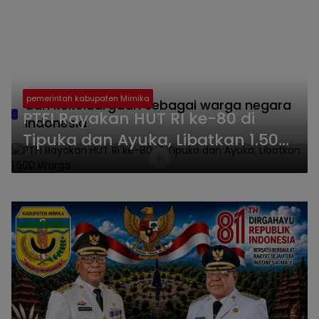
pemerintah kabupaten Mimika
dan kekeluargaan sebagai warga negara
PTFI Rayakan HUT RI ke-80 di
Indonesia
Tipuka dan Ayuka, Libatkan 1.500
Warga