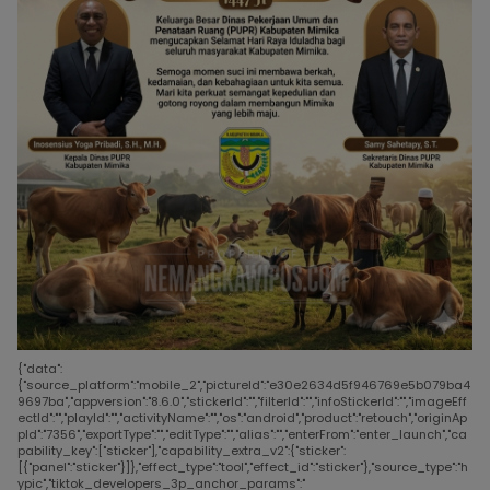
{"data":
{"source_platform":"mobile_2","pictureId":"e30e2634d5f946769e5b079ba4
9697ba","appversion":"8.6.0","stickerId":"","filterId":"","infoStickerId":"","imageEff
ectId":"","playId":"","activityName":"","os":"android","product":"retouch","originAp
pId":"7356","exportType":"","editType":"","alias":"","enterFrom":"enter_launch","ca
pability_key":["sticker"],"capability_extra_v2":{"sticker":
[{"panel":"sticker"}]},"effect_type":"tool","effect_id":"sticker"},"source_type":"h
ypic","tiktok_developers_3p_anchor_params":"