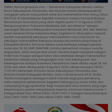
TIMIKA, Nemangkawipos.com — Pemerintah Kabupaten Mimika melalui
Dinas Kebudayaan, Pariwisata, dan Ekonomi Kreatif (Disbudparekraf)
mengajak seluruh masyarakat untuk ikut memeriahkan Hari Ulang Tahun
(HUT) ke-81 Kemerdekaan Republik Indonesia melalui Karnaval Budaya
Berwawasan Nusantara yang akan digelar pada 11–12 Agustus 2026.
Mengusung tema "Indonesia Berdaulat, Adil, dan Makmur" dengan
semangat "Bersama Mewujudkan Indonesia Berdaulat, Adil, dan Makmur
untuk Generasi Emas Indonesia Maju", kegiatan ini diharapkan menjadi
wadah mempererat persatuan, menumbuhkan rasa cinta tanah air,
sekaligus menampilkan kekayaan budaya Nusantara yang hidup di
Kabupaten Mimika. Karnaval dibuka untuk berbagai kategori peserta,
mulai dari TK, SD, SMP, SMA/SMK, instansi pemerintah maupun swasta,
paguyuban, serta masyarakat umum. Peserta dapat mengikuti kategori
mobil hias maupun kategori kelas atau kelompok dengan menampilkan
kreativitas terbaik yang mengangkat nilai-nilai kebangsaan dan
keberagaman budaya Indonesia. Pendaftaran telah dibuka sejak 28 Juli
2026 dan akan ditutup pada 4 Agustus 2026, setiap hari pukul 08.00–
17.00 WIT, bertempat di Kantor Dinas Kebudayaan, Pariwisata, dan
Ekonomi Kreatif Kabupaten Mimika, Jalan Cenderawasih SP III, Timika.
Panitia menyiapkan berbagai hadiah menarik bagi para pemenang
serta menjamin pelaksanaan kegiatan berlangsung aman, tertib, dan
menjunjung tinggi sportivitas. Bagi masyarakat atau instansi yang ingin
berpartisipasi, panitia menyediakan layanan informasi melalui kontak: 1.
Kategori Mobil Hias: Alfred (0822-3879-3701) 2. Kategori Kelas/Kelompok:
Anny (0821-2406-4281) atau Merlin (0813-4461-3438).