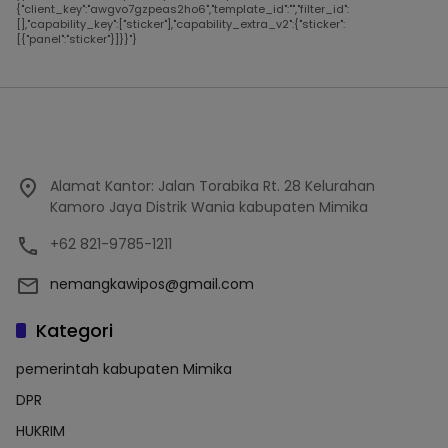
{"client_key":"awgvo7gzpeas2ho6","template_id":"","filter_id":
[],"capability_key":["sticker"],"capability_extra_v2":{"sticker":
[{"panel":"sticker"}]}}"}
Alamat Kantor: Jalan Torabika Rt. 28 Kelurahan
Kamoro Jaya Distrik Wania kabupaten Mimika
+62 821-9785-1211
nemangkawipos@gmail.com
Kategori
pemerintah kabupaten Mimika
DPR
HUKRIM