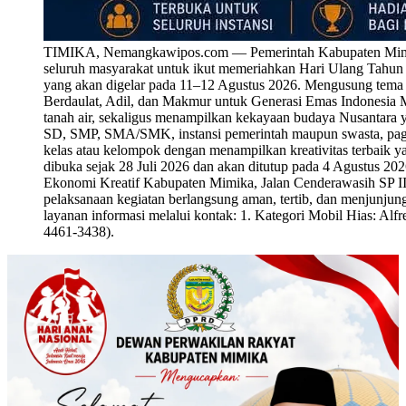
TIMIKA, Nemangkawipos.com — Pemerintah Kabupaten Mimika 
seluruh masyarakat untuk ikut memeriahkan Hari Ulang Tahu
yang akan digelar pada 11–12 Agustus 2026. Mengusung tema
Berdaulat, Adil, dan Makmur untuk Generasi Emas Indonesia M
tanah air, sekaligus menampilkan kekayaan budaya Nusantara y
SD, SMP, SMA/SMK, instansi pemerintah maupun swasta, paguy
kelas atau kelompok dengan menampilkan kreativitas terbaik y
dibuka sejak 28 Juli 2026 dan akan ditutup pada 4 Agustus 20
Ekonomi Kreatif Kabupaten Mimika, Jalan Cenderawasih SP III
pelaksanaan kegiatan berlangsung aman, tertib, dan menjunjung t
layanan informasi melalui kontak: 1. Kategori Mobil Hias: A
4461-3438).