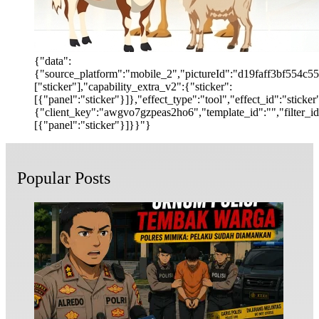
{"data":
{"source_platform":"mobile_2","pictureId":"d19faff3bf554c55b
["sticker"],"capability_extra_v2":{"sticker":
[{"panel":"sticker"}]},"effect_type":"tool","effect_id":"stic
{"client_key":"awgvo7gzpeas2ho6","template_id":"","filter_id":
[{"panel":"sticker"}]}}"}
Popular Posts