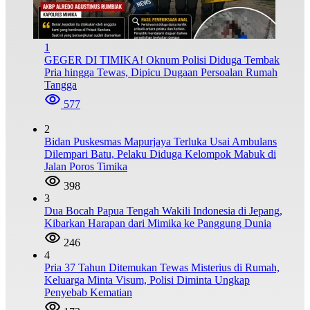
1
GEGER DI TIMIKA! Oknum Polisi Diduga Tembak
Pria hingga Tewas, Dipicu Dugaan Persoalan Rumah
Tangga
577
2
Bidan Puskesmas Mapurjaya Terluka Usai Ambulans
Dilempari Batu, Pelaku Diduga Kelompok Mabuk di
Jalan Poros Timika
398
3
Dua Bocah Papua Tengah Wakili Indonesia di Jepang,
Kibarkan Harapan dari Mimika ke Panggung Dunia
246
4
Pria 37 Tahun Ditemukan Tewas Misterius di Rumah,
Keluarga Minta Visum, Polisi Diminta Ungkap
Penyebab Kematian