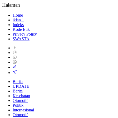
Halaman
Home
iklan 1
Indeks
Kode Etik
Privacy Policy
SWASTA
Berita
UPDATE
Berita
Kesehatan
Otomotif
Politik
Internasional
Otomotif