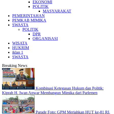
EKONOMI
POLITIK
MASYARAKAT
PEMERINTAHAN
PEMKAB MIMIKA
SWASTA
POLITIK
DPR
ORGANISASI
WISATA
HUKRIM
iklan 1
SWASTA
Breaking News
Kombinasi Ketegasan Hukum dan Politik:
Kiprah H. Iwan Anwar Membangun Mimika dari Parlemen
Parade Foto: GPM Meriahkan HUT ke-81 RI,