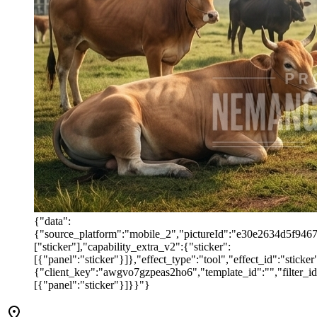
{"data":
{"source_platform":"mobile_2","pictureId":"e30e2634d5f946769
["sticker"],"capability_extra_v2":{"sticker":
[{"panel":"sticker"}]},"effect_type":"tool","effect_id":"stic
{"client_key":"awgvo7gzpeas2ho6","template_id":"","filter_id":
[{"panel":"sticker"}]}}"}