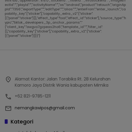
9697ba","appversion":"8.6.0","stickerId":"","filterId":"","infoStickerId":"","imageEff
ectId":"","playId":"","activityName":"","os":"android","product":"retouch","originAp
pId":"7356","exportType":"","editType":"","alias":"","enterFrom":"enter_launch","ca
pability_key":["sticker"],"capability_extra_v2":{"sticker":
[{"panel":"sticker"}]},"effect_type":"tool","effect_id":"sticker"},"source_type":"h
ypic","tiktok_developers_3p_anchor_params":"
{"client_key":"awgvo7gzpeas2ho6","template_id":"","filter_id":
[],"capability_key":["sticker"],"capability_extra_v2":{"sticker":
[{"panel":"sticker"}]}}"}
Alamat Kantor: Jalan Torabika Rt. 28 Kelurahan
Kamoro Jaya Distrik Wania kabupaten Mimika
+62 821-9785-1211
nemangkawipos@gmail.com
Kategori