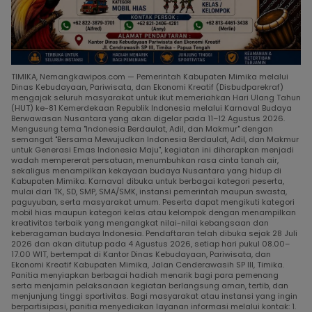
TIMIKA, Nemangkawipos.com — Pemerintah Kabupaten Mimika melalui
Dinas Kebudayaan, Pariwisata, dan Ekonomi Kreatif (Disbudparekraf)
mengajak seluruh masyarakat untuk ikut memeriahkan Hari Ulang Tahun
(HUT) ke-81 Kemerdekaan Republik Indonesia melalui Karnaval Budaya
Berwawasan Nusantara yang akan digelar pada 11–12 Agustus 2026.
Mengusung tema "Indonesia Berdaulat, Adil, dan Makmur" dengan
semangat "Bersama Mewujudkan Indonesia Berdaulat, Adil, dan Makmur
untuk Generasi Emas Indonesia Maju", kegiatan ini diharapkan menjadi
wadah mempererat persatuan, menumbuhkan rasa cinta tanah air,
sekaligus menampilkan kekayaan budaya Nusantara yang hidup di
Kabupaten Mimika. Karnaval dibuka untuk berbagai kategori peserta,
mulai dari TK, SD, SMP, SMA/SMK, instansi pemerintah maupun swasta,
paguyuban, serta masyarakat umum. Peserta dapat mengikuti kategori
mobil hias maupun kategori kelas atau kelompok dengan menampilkan
kreativitas terbaik yang mengangkat nilai-nilai kebangsaan dan
keberagaman budaya Indonesia. Pendaftaran telah dibuka sejak 28 Juli
2026 dan akan ditutup pada 4 Agustus 2026, setiap hari pukul 08.00–
17.00 WIT, bertempat di Kantor Dinas Kebudayaan, Pariwisata, dan
Ekonomi Kreatif Kabupaten Mimika, Jalan Cenderawasih SP III, Timika.
Panitia menyiapkan berbagai hadiah menarik bagi para pemenang
serta menjamin pelaksanaan kegiatan berlangsung aman, tertib, dan
menjunjung tinggi sportivitas. Bagi masyarakat atau instansi yang ingin
berpartisipasi, panitia menyediakan layanan informasi melalui kontak: 1.