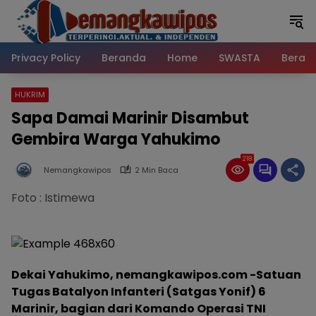
Langsung
ke
konten
Privacy Policy
Beranda
Home
SWASTA
Beran
HUKRIM
Sapa Damai Marinir Disambut
Gembira Warga Yahukimo
218
Nemangkawipos
2 Min Baca
Foto : Istimewa
Dekai Yahukimo, nemangkawipos.com -Satuan
Tugas Batalyon Infanteri (Satgas Yonif) 6
Marinir, bagian dari Komando Operasi TNI