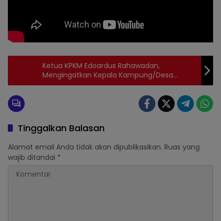
Ketua KPKM Edoardus Rahawadan,
Topik:
Mengingatkan Kepala Kampung/Desa
TNI
Pahami Tugas Dari Operator Kampung
PApua.
Tinggalkan Balasan
Alamat email Anda tidak akan dipublikasikan.
Ruas yang
wajib ditandai
*