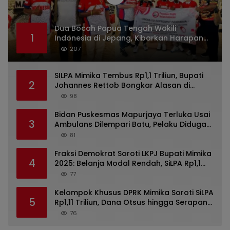
Dua Bocah Papua Tengah Wakili
1
Indonesia di Jepang, Kibarkan Harapan
dari Mimika ke Panggung Dunia
207
SILPA Mimika Tembus Rp1,1 Triliun, Bupati
2
Johannes Rettob Bongkar Alasan di
Depan DPRK: Uang Tidak Hilang!
98
Bidan Puskesmas Mapurjaya Terluka Usai
3
Ambulans Dilempari Batu, Pelaku Diduga
Kelompok Mabuk di Jalan Poros Timika
81
Fraksi Demokrat Soroti LKPJ Bupati Mimika
4
2025: Belanja Modal Rendah, SiLPA Rp1,1
Triliun hingga Infrastruktur Tak Capai
77
Target
Kelompok Khusus DPRK Mimika Soroti SiLPA
5
Rp1,11 Triliun, Dana Otsus hingga Serapan
Belanja dalam Pandangan Umum LKPJ
76
Bupati 2025