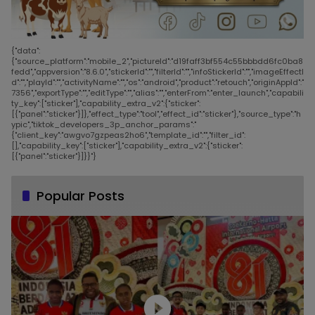
{"data":
{"source_platform":"mobile_2","pictureId":"d19faff3bf554c55bbbdd6fc0ba8
fedd","appversion":"8.6.0","stickerId":"","filterId":"","infoStickerId":"","imageEffectI
d":"","playId":"","activityName":"","os":"android","product":"retouch","originAppId":"
7356","exportType":"","editType":"","alias":"","enterFrom":"enter_launch","capabili
ty_key":["sticker"],"capability_extra_v2":{"sticker":
[{"panel":"sticker"}]},"effect_type":"tool","effect_id":"sticker"},"source_type":"h
ypic","tiktok_developers_3p_anchor_params":"
{"client_key":"awgvo7gzpeas2ho6","template_id":"","filter_id":
[],"capability_key":["sticker"],"capability_extra_v2":{"sticker":
[{"panel":"sticker"}]}}"}
Popular Posts