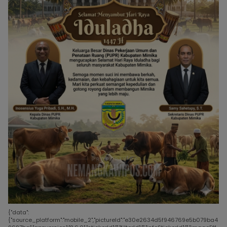
{"data":
{"source_platform":"mobile_2","pictureId":"e30e2634d5f946769e5b079ba4