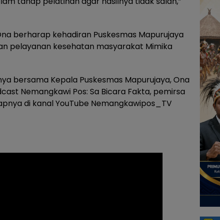
am tahap pelatihan agar hasilnya tidak salah,”
 Ona berharap kehadiran Puskesmas Mapurujaya
an pelayanan kesehatan masyarakat Mimika
nya bersama Kepala Puskesmas Mapurujaya, Ona
odcast Nemangkawi Pos: Sa Bicara Fakta, pemirsa
apnya di kanal YouTube Nemangkawipos_TV