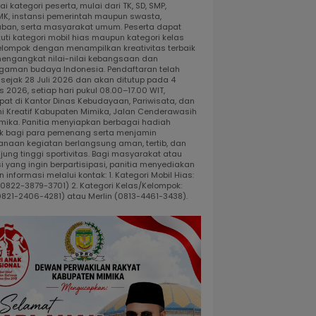
i kategori peserta, mulai dari TK, SD, SMP,
K, instansi pemerintah maupun swasta,
ban, serta masyarakat umum. Peserta dapat
uti kategori mobil hias maupun kategori kelas
elompok dengan menampilkan kreativitas terbaik
engangkat nilai-nilai kebangsaan dan
gaman budaya Indonesia. Pendaftaran telah
 sejak 28 Juli 2026 dan akan ditutup pada 4
 2026, setiap hari pukul 08.00–17.00 WIT,
pat di Kantor Dinas Kebudayaan, Pariwisata, dan
i Kreatif Kabupaten Mimika, Jalan Cenderawasih
 Timika. Panitia menyiapkan berbagai hadiah
k bagi para pemenang serta menjamin
anaan kegiatan berlangsung aman, tertib, dan
jung tinggi sportivitas. Bagi masyarakat atau
i yang ingin berpartisipasi, panitia menyediakan
 informasi melalui kontak: 1. Kategori Mobil Hias:
 (0822-3879-3701) 2. Kategori Kelas/Kelompok:
0821-2406-4281) atau Merlin (0813-4461-3438).