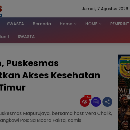
Jumat, 7 Agustus 2026
SWASTA
Beranda
Home
HOME
PEMERIN
klan 1
SWASTA
m, Puskesmas
tkan Akses Kesehatan
Timur
554
a Puskesmas Mapurujaya, bersama host Vera Chalik,
ngkawi Pos: Sa Bicara Fakta, Kamis