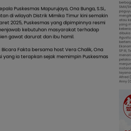
berbaga
SMA/SM
epala Puskesmas Mapurujaya, Ona Bunga, S.Si.,
paguyu
n di wilayah Distrik Mimika Timur kini semakin
mengik
atau k
aret 2025, Puskesmas yang dipimpinnya resmi
yang m
 menjawab kebutuhan masyarakat terhadap
kebera
dibuka
ien gawat darurat dan ibu hamil.
Agustus
bertem
Ekonom
Bicara Fakta bersama host Vera Chalik, Ona
SP III,
menari
si yang ia terapkan sejak memimpin Puskesmas
pelaks
menjun
instans
layanan
Alfred
Anny (