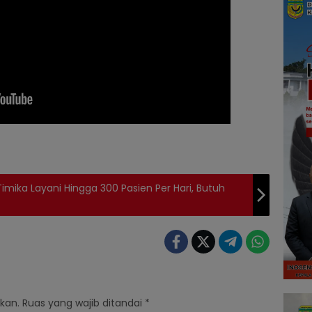
imika Layani Hingga 300 Pasien Per Hari, Butuh
kan.
Ruas yang wajib ditandai
*