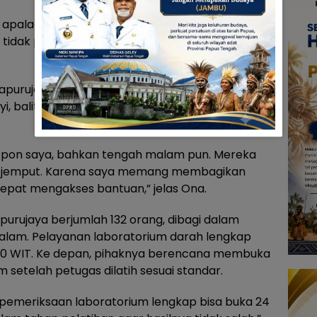
s, apalagi malam hari. Karena itu kami buka
idak perlu ke kota hanya untuk berobat,”
apurujaya juga memiliki program antar jemput
, balita, lansia, serta pasien yang tidak bisa
epon saya, bahkan tengah malam pun. Mereka
g jemput. Karena saya memang membagikan
epat mengakses bantuan,” jelas Ona.
urujaya berjumlah 132 orang, dibagi dalam
 malam. Pelayanan laboratorium darah lengkap
9.30 WIT. Ke depan, pihaknya berencana membuka
setelah petugas dilatih sesuai standar.
n pemeriksaan laboratorium lengkap bisa buka 24