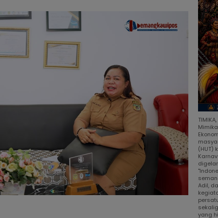
TIMIKA
Mimika
Ekonom
masyar
(HUT) 
Karnav
digela
"Indon
semang
Adil, 
kegiat
persat
sekali
yang h