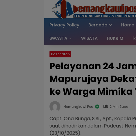
Langsung
ke
konten
Privacy Policy
Beranda
Home
SWASTA
WISATA
HUKRIM
i
Kesehatan
Pelayanan 24 Ja
Mapurujaya Deka
ke Warga Mimika 
Nemangkawi Pos
2 Min Baca
Capt: Ona Bunga, S.Si., Apt., Kepal
saat dihadirkan dalam Podcast Nema
(23/10/2025).