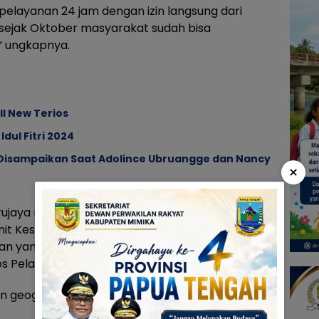
pelayanan 24 jam dengan izin langsung dari
, sejak Oktober masyarakat sudah bisa
” ungkapnya.
l New Terios
dul Fitri 2024
 Disampaikan Saat Adolince Ubruangge dan Nancy
×
aya memiliki dua jenis layanan utama, yaitu Unit
nit Kesehatan Masyarakat (UKM). Di bawah
anan yang meliputi Klinik Pemda Cenderawasih,
 Pos Pelayanan Pelabuhan Pomako.
n geografis wilayah Mimika Timur yang sulit