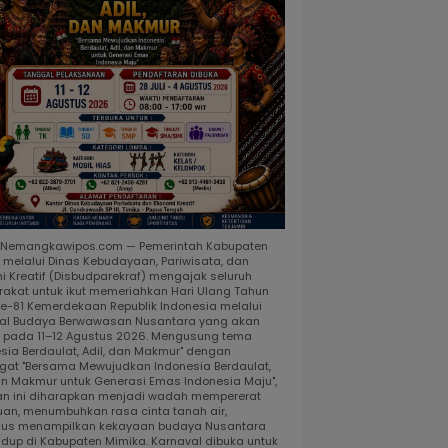
, Nemangkawipos.com — Pemerintah Kabupaten
 melalui Dinas Kebudayaan, Pariwisata, dan
i Kreatif (Disbudparekraf) mengajak seluruh
akat untuk ikut memeriahkan Hari Ulang Tahun
ke-81 Kemerdekaan Republik Indonesia melalui
al Budaya Berwawasan Nusantara yang akan
r pada 11–12 Agustus 2026. Mengusung tema
esia Berdaulat, Adil, dan Makmur" dengan
at "Bersama Mewujudkan Indonesia Berdaulat,
dan Makmur untuk Generasi Emas Indonesia Maju",
an ini diharapkan menjadi wadah mempererat
uan, menumbuhkan rasa cinta tanah air,
gus menampilkan kekayaan budaya Nusantara
idup di Kabupaten Mimika. Karnaval dibuka untuk