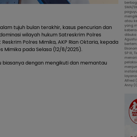
berbaga
SMA/SM
paguyu
mengik
atau k
yang m
alam tujuh bulan terakhir, kasus pencurian dan
kebera
dominasi wilayah hukum Satreskrim Polres
dibuka
Agustus
 Reskrim Polres Mimika, AKP Rian Oktaria, kepada
bertem
s Mimika pada Selasa (12/8/2025).
Ekonom
SP III,
menari
ku biasanya dengan mengikuti dan memantau
pelaks
menjun
instans
layanan
Alfred
Anny (