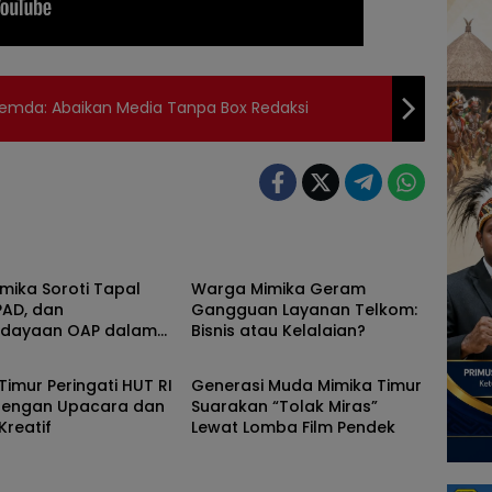
emda: Abaikan Media Tanpa Box Redaksi
Masyarakat
mika Soroti Tapal
Warga Mimika Geram
PAD, dan
Gangguan Layanan Telkom:
dayaan OAP dalam
Bisnis atau Kelalaian?
ntah kabupaten Mimika
pemerintah kabupaten Mimika
asan APBD-P 2025
Timur Peringati HUT RI
Generasi Muda Mimika Timur
dengan Upacara dan
Suarakan “Tolak Miras”
reatif
Lewat Lomba Film Pendek