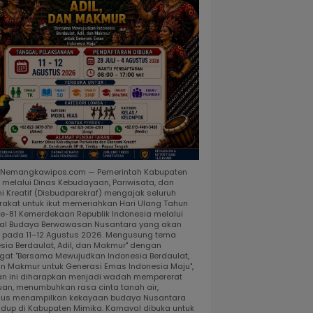
, Nemangkawipos.com — Pemerintah Kabupaten
 melalui Dinas Kebudayaan, Pariwisata, dan
i Kreatif (Disbudparekraf) mengajak seluruh
akat untuk ikut memeriahkan Hari Ulang Tahun
ke-81 Kemerdekaan Republik Indonesia melalui
al Budaya Berwawasan Nusantara yang akan
r pada 11–12 Agustus 2026. Mengusung tema
esia Berdaulat, Adil, dan Makmur" dengan
at "Bersama Mewujudkan Indonesia Berdaulat,
dan Makmur untuk Generasi Emas Indonesia Maju",
an ini diharapkan menjadi wadah mempererat
uan, menumbuhkan rasa cinta tanah air,
gus menampilkan kekayaan budaya Nusantara
idup di Kabupaten Mimika. Karnaval dibuka untuk