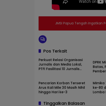
Tag:
JMSI Papua Tengah Ingatkan P
” jelasnya. Ia
menambahkan
Ahmad
Yani
AKP
Rian
Pos Terkait
Oktaria
DPR
barulah
Perkuat Relasi Organisasi
mereka
DPRK Mi
Jurnalis dan Media Lokal,
merampas
Batas, 
barang
PTFI Fasilitasi 10 Jurnalis
milik
Pember
Papua Hadiri HPN 2026 di
korban
BENCANA ALAM
pemeri
Pembah
Banten
Jalan
Pencarian Korban Terseret
Mimika 
Leo
Arus Kali Mile 30 Masih Nihil
ke-80 
Mamiri
hingga Hari ke-3
Lomba K
kasus
pencurian
dan
Tinggalkan Balasan
kekerasan