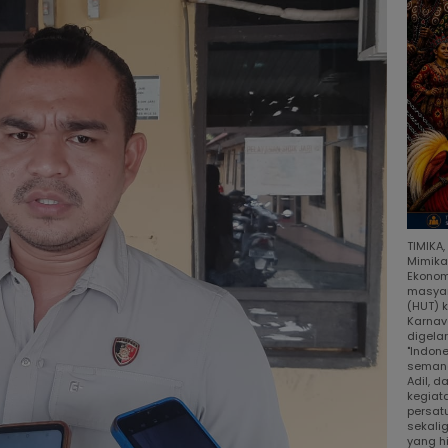
TIMIKA
Mimika
Ekonom
masyar
(HUT) 
Karnav
digela
"Indon
semang
Adil, 
kegiat
persat
sekali
yang h