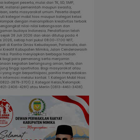
i kategori peserta, mulai dari TK, SD, SMP,
K, instansi pemerintah maupun swasta,
ban, serta masyarakat umum. Peserta dapat
uti kategori mobil hias maupun kategori kelas
elompok dengan menampilkan kreativitas terbaik
engangkat nilai-nilai kebangsaan dan
gaman budaya Indonesia. Pendaftaran telah
 sejak 28 Juli 2026 dan akan ditutup pada 4
 2026, setiap hari pukul 08.00–17.00 WIT,
pat di Kantor Dinas Kebudayaan, Pariwisata, dan
i Kreatif Kabupaten Mimika, Jalan Cenderawasih
 Timika. Panitia menyiapkan berbagai hadiah
k bagi para pemenang serta menjamin
anaan kegiatan berlangsung aman, tertib, dan
jung tinggi sportivitas. Bagi masyarakat atau
i yang ingin berpartisipasi, panitia menyediakan
 informasi melalui kontak: 1. Kategori Mobil Hias:
 (0822-3879-3701) 2. Kategori Kelas/Kelompok:
0821-2406-4281) atau Merlin (0813-4461-3438).