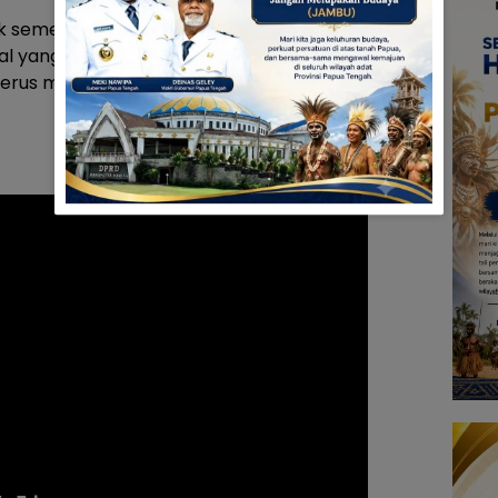
 sementara waktu tidak keluar rumah pada
yang tidak diinginkan. Kami di jajaran Polres
erus menindaklanjuti dan mencari para pelaku