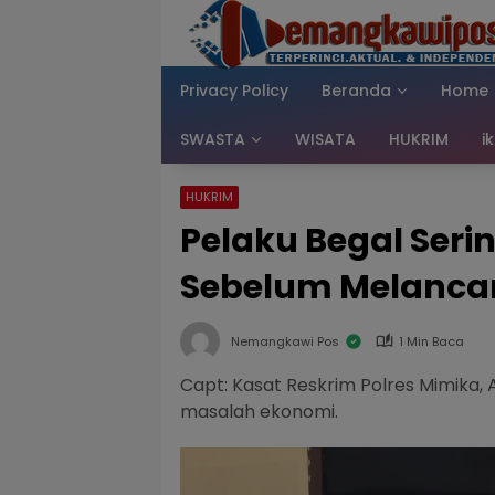
Langsung
ke
konten
Privacy Policy
Beranda
Home
SWASTA
WISATA
HUKRIM
i
HUKRIM
Pelaku Begal Seri
Sebelum Melancar
Nemangkawi Pos
1 Min Baca
Capt: Kasat Reskrim Polres Mimika, 
masalah ekonomi.