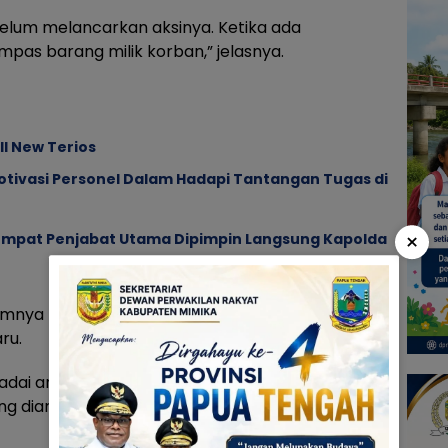
elum melancarkan aksinya. Ketika ada
as barang milik korban,” jelasnya.
l New Terios
otivasi Personel Dalam Hadapi Tantangan Tugas di
×
 Empat Penjabat Utama Dipimpin Langsung Kapolda
mnya karena tekanan ekonomi dan sebagian
ru.
adai antara lain Hasanuddin, Koperapoka, Ahmad
ng diantisipasi adalah area Irigasi tembus