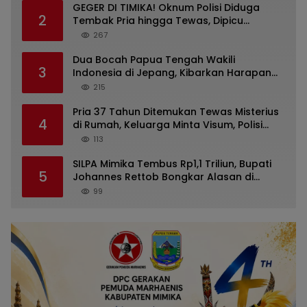
GEGER DI TIMIKA! Oknum Polisi Diduga
2
Tembak Pria hingga Tewas, Dipicu
Dugaan Persoalan Rumah Tangga
267
Dua Bocah Papua Tengah Wakili
3
Indonesia di Jepang, Kibarkan Harapan
dari Mimika ke Panggung Dunia
215
Pria 37 Tahun Ditemukan Tewas Misterius
4
di Rumah, Keluarga Minta Visum, Polisi
Diminta Ungkap Penyebab Kematian
113
SILPA Mimika Tembus Rp1,1 Triliun, Bupati
5
Johannes Rettob Bongkar Alasan di
Depan DPRK: Uang Tidak Hilang!
99