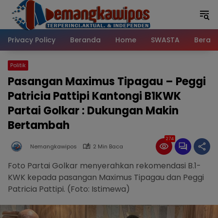
Langsung
ke
konten
Privacy Policy
Beranda
Home
SWASTA
Beran
Politik
Pasangan Maximus Tipagau – Peggi
Patricia Pattipi Kantongi B1KWK
Partai Golkar : Dukungan Makin
Bertambah
274
Nemangkawipos
2 Min Baca
Foto Partai Golkar menyerahkan rekomendasi B.1-
KWK kepada pasangan Maximus Tipagau dan Peggi
Patricia Pattipi. (Foto: Istimewa)