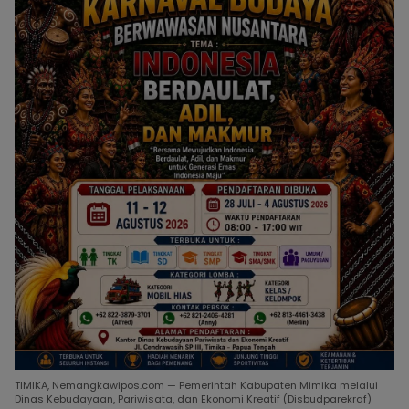
TIMIKA, Nemangkawipos.com — Pemerintah Kabupaten Mimika melalui
Dinas Kebudayaan, Pariwisata, dan Ekonomi Kreatif (Disbudparekraf)