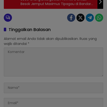
Besok Jemput Maximus Tipagau di Bandara
Moses Kilangin
Nemagkawipos.com
Pilkada 2024.
kabupaten Mimika
Topik
Politik
Tinggalkan Balasan
Alamat email Anda tidak akan dipublikasikan.
Ruas yang
wajib ditandai
*