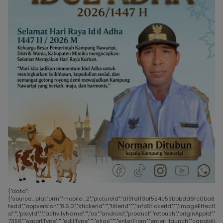
{"data":
{"source_platform":"mobile_2","pictureId":"d19faff3bf554c55bbbdd6fc0ba8
fedd","appversion":"8.6.0","stickerId":"","filterId":"","infoStickerId":"","imageEffectI
d":"","playId":"","activityName":"","os":"android","product":"retouch","originAppId":"
7356","exportType":"","editType":"","alias":"","enterFrom":"enter_launch","capabili