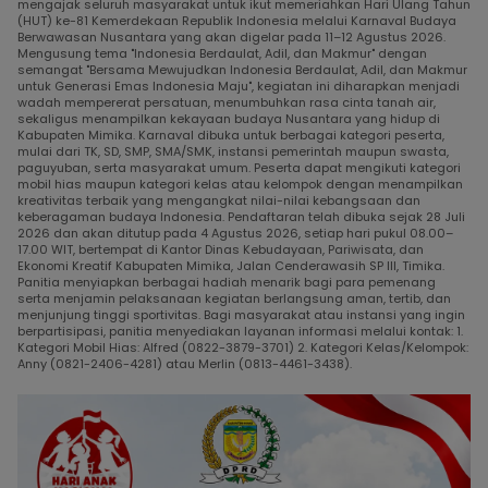
mengajak seluruh masyarakat untuk ikut memeriahkan Hari Ulang Tahun
(HUT) ke-81 Kemerdekaan Republik Indonesia melalui Karnaval Budaya
Berwawasan Nusantara yang akan digelar pada 11–12 Agustus 2026.
Mengusung tema "Indonesia Berdaulat, Adil, dan Makmur" dengan
semangat "Bersama Mewujudkan Indonesia Berdaulat, Adil, dan Makmur
untuk Generasi Emas Indonesia Maju", kegiatan ini diharapkan menjadi
wadah mempererat persatuan, menumbuhkan rasa cinta tanah air,
sekaligus menampilkan kekayaan budaya Nusantara yang hidup di
Kabupaten Mimika. Karnaval dibuka untuk berbagai kategori peserta,
mulai dari TK, SD, SMP, SMA/SMK, instansi pemerintah maupun swasta,
paguyuban, serta masyarakat umum. Peserta dapat mengikuti kategori
mobil hias maupun kategori kelas atau kelompok dengan menampilkan
kreativitas terbaik yang mengangkat nilai-nilai kebangsaan dan
keberagaman budaya Indonesia. Pendaftaran telah dibuka sejak 28 Juli
2026 dan akan ditutup pada 4 Agustus 2026, setiap hari pukul 08.00–
17.00 WIT, bertempat di Kantor Dinas Kebudayaan, Pariwisata, dan
Ekonomi Kreatif Kabupaten Mimika, Jalan Cenderawasih SP III, Timika.
Panitia menyiapkan berbagai hadiah menarik bagi para pemenang
serta menjamin pelaksanaan kegiatan berlangsung aman, tertib, dan
menjunjung tinggi sportivitas. Bagi masyarakat atau instansi yang ingin
berpartisipasi, panitia menyediakan layanan informasi melalui kontak: 1.
Kategori Mobil Hias: Alfred (0822-3879-3701) 2. Kategori Kelas/Kelompok:
Anny (0821-2406-4281) atau Merlin (0813-4461-3438).