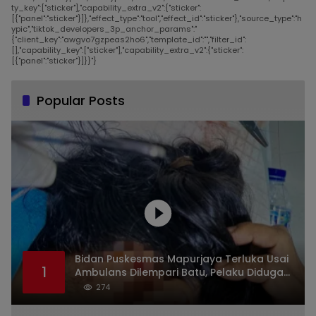
ty_key":["sticker"],"capability_extra_v2":{"sticker":
[{"panel":"sticker"}]},"effect_type":"tool","effect_id":"sticker"},"source_type":"h
ypic","tiktok_developers_3p_anchor_params":"
{"client_key":"awgvo7gzpeas2ho6","template_id":"","filter_id":
[],"capability_key":["sticker"],"capability_extra_v2":{"sticker":
[{"panel":"sticker"}]}}"}
Popular Posts
Bidan Puskesmas Mapurjaya Terluka Usai
1
Ambulans Dilempari Batu, Pelaku Diduga
Kelompok Mabuk di Jalan Poros Timika
274