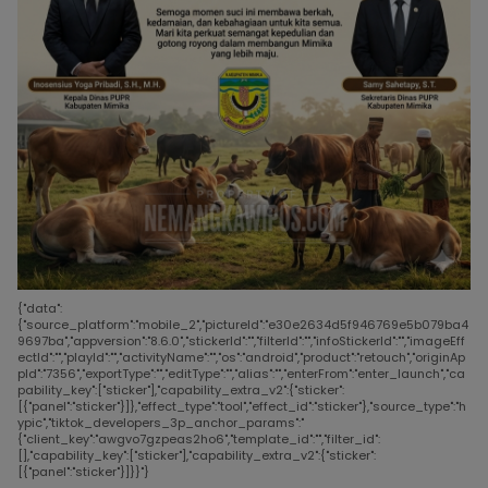
{"data":
{"source_platform":"mobile_2","pictureId":"e30e2634d5f946769e5b079ba4
9697ba","appversion":"8.6.0","stickerId":"","filterId":"","infoStickerId":"","imageEff
ectId":"","playId":"","activityName":"","os":"android","product":"retouch","originAp
pId":"7356","exportType":"","editType":"","alias":"","enterFrom":"enter_launch","ca
pability_key":["sticker"],"capability_extra_v2":{"sticker":
[{"panel":"sticker"}]},"effect_type":"tool","effect_id":"sticker"},"source_type":"h
ypic","tiktok_developers_3p_anchor_params":"
{"client_key":"awgvo7gzpeas2ho6","template_id":"","filter_id":
[],"capability_key":["sticker"],"capability_extra_v2":{"sticker":
[{"panel":"sticker"}]}}"}