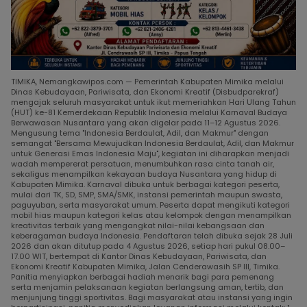
TIMIKA, Nemangkawipos.com — Pemerintah Kabupaten Mimika melalui
Dinas Kebudayaan, Pariwisata, dan Ekonomi Kreatif (Disbudparekraf)
mengajak seluruh masyarakat untuk ikut memeriahkan Hari Ulang Tahun
(HUT) ke-81 Kemerdekaan Republik Indonesia melalui Karnaval Budaya
Berwawasan Nusantara yang akan digelar pada 11–12 Agustus 2026.
Mengusung tema "Indonesia Berdaulat, Adil, dan Makmur" dengan
semangat "Bersama Mewujudkan Indonesia Berdaulat, Adil, dan Makmur
untuk Generasi Emas Indonesia Maju", kegiatan ini diharapkan menjadi
wadah mempererat persatuan, menumbuhkan rasa cinta tanah air,
sekaligus menampilkan kekayaan budaya Nusantara yang hidup di
Kabupaten Mimika. Karnaval dibuka untuk berbagai kategori peserta,
mulai dari TK, SD, SMP, SMA/SMK, instansi pemerintah maupun swasta,
paguyuban, serta masyarakat umum. Peserta dapat mengikuti kategori
mobil hias maupun kategori kelas atau kelompok dengan menampilkan
kreativitas terbaik yang mengangkat nilai-nilai kebangsaan dan
keberagaman budaya Indonesia. Pendaftaran telah dibuka sejak 28 Juli
2026 dan akan ditutup pada 4 Agustus 2026, setiap hari pukul 08.00–
17.00 WIT, bertempat di Kantor Dinas Kebudayaan, Pariwisata, dan
Ekonomi Kreatif Kabupaten Mimika, Jalan Cenderawasih SP III, Timika.
Panitia menyiapkan berbagai hadiah menarik bagi para pemenang
serta menjamin pelaksanaan kegiatan berlangsung aman, tertib, dan
menjunjung tinggi sportivitas. Bagi masyarakat atau instansi yang ingin