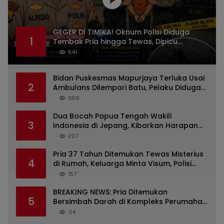
GEGER DI TIMIKA! Oknum Polisi Diduga
1
Tembak Pria hingga Tewas, Dipicu
Dugaan Persoalan Rumah Tangga
541
Bidan Puskesmas Mapurjaya Terluka Usai
2
Ambulans Dilempari Batu, Pelaku Diduga
Kelompok Mabuk di Jalan Poros Timika
366
Dua Bocah Papua Tengah Wakili
3
Indonesia di Jepang, Kibarkan Harapan
dari Mimika ke Panggung Dunia
227
Pria 37 Tahun Ditemukan Tewas Misterius
4
di Rumah, Keluarga Minta Visum, Polisi
Diminta Ungkap Penyebab Kematian
157
BREAKING NEWS: Pria Ditemukan
5
Bersimbah Darah di Kompleks Perumahan
RR Timika, Video Viral Gegerkan Warga
114