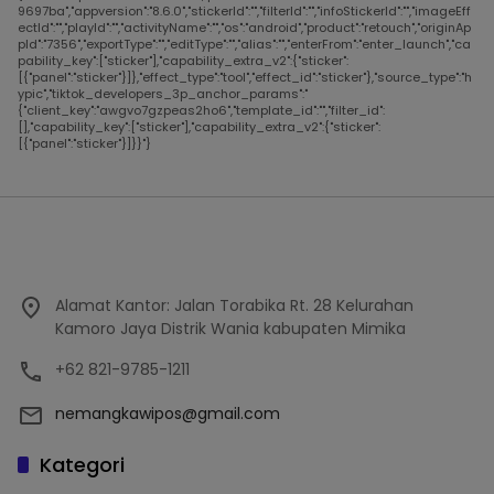
9697ba","appversion":"8.6.0","stickerId":"","filterId":"","infoStickerId":"","imageEff
ectId":"","playId":"","activityName":"","os":"android","product":"retouch","originAp
pId":"7356","exportType":"","editType":"","alias":"","enterFrom":"enter_launch","ca
pability_key":["sticker"],"capability_extra_v2":{"sticker":
[{"panel":"sticker"}]},"effect_type":"tool","effect_id":"sticker"},"source_type":"h
ypic","tiktok_developers_3p_anchor_params":"
{"client_key":"awgvo7gzpeas2ho6","template_id":"","filter_id":
[],"capability_key":["sticker"],"capability_extra_v2":{"sticker":
[{"panel":"sticker"}]}}"}
Alamat Kantor: Jalan Torabika Rt. 28 Kelurahan
Kamoro Jaya Distrik Wania kabupaten Mimika
+62 821-9785-1211
nemangkawipos@gmail.com
Kategori