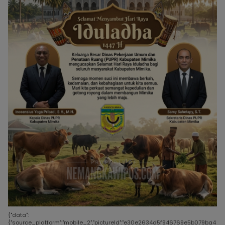
{"data":
{"source_platform":"mobile_2","pictureId":"e30e2634d5f946769e5b079ba4