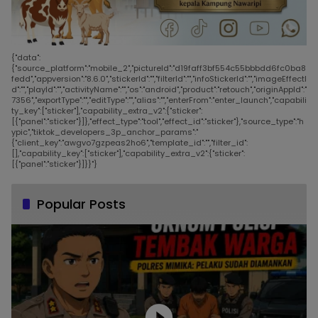
{"data":
{"source_platform":"mobile_2","pictureId":"d19faff3bf554c55bbbdd6fc0ba8
fedd","appversion":"8.6.0","stickerId":"","filterId":"","infoStickerId":"","imageEffectI
d":"","playId":"","activityName":"","os":"android","product":"retouch","originAppId":"
7356","exportType":"","editType":"","alias":"","enterFrom":"enter_launch","capabili
ty_key":["sticker"],"capability_extra_v2":{"sticker":
[{"panel":"sticker"}]},"effect_type":"tool","effect_id":"sticker"},"source_type":"h
ypic","tiktok_developers_3p_anchor_params":"
{"client_key":"awgvo7gzpeas2ho6","template_id":"","filter_id":
[],"capability_key":["sticker"],"capability_extra_v2":{"sticker":
[{"panel":"sticker"}]}}"}
Popular Posts