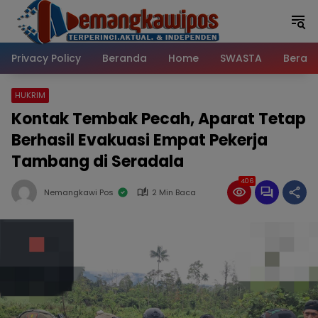
Langsung
ke
konten
Privacy Policy
Beranda
Home
SWASTA
Beran
HUKRIM
Kontak Tembak Pecah, Aparat Tetap
Berhasil Evakuasi Empat Pekerja
Tambang di Seradala
406
Nemangkawi Pos
2 Min Baca