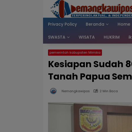
Langsung
ke
konten
Privacy Policy
Beranda
Home
SWASTA
WISATA
HUKRIM
i
pemerintah kabupaten Mimika
Kesiapan Sudah 8
Tanah Papua Sem
Nemangkawipos
2 Min Baca