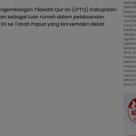
berbaga
SMA/SM
gembangan Tilawatil Qur’an (LPTQ) Kabupaten
paguyu
an sebagai tuan rumah dalam pelaksanaan
mengik
atau k
XXX se Tanah Papua yang kini semakin dekat
yang m
kebera
dibuka
Agustus
bertem
Ekonom
SP III,
menari
pelaks
menjun
instans
layanan
Alfred
Anny (