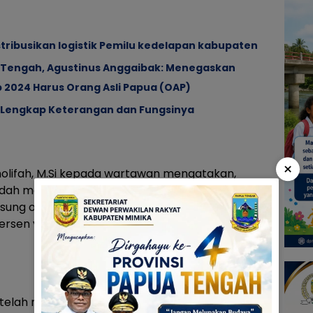
tribusikan logistik Pemilu kedelapan kabupaten
 Tengah, Agustinus Anggaibak: Menegaskan
2024 Harus Orang Asli Papua (OAP)
 Lengkap Keterangan dan Fungsinya
×
Cholifah, M.Si kepada wartawan mengatakan,
udah mencapai 80 persen. Khusus untuk sarana
sung oleh tim Asistensi dinyatakan telah siap
rsen yang sifatnya hal-hal teknis untuk
ng telah nyatakan kesiapan kita sudah mencapai 80