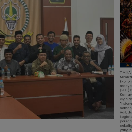
TIMIKA
Mimika
Ekonom
masyar
(HUT) 
Karnav
digela
"Indon
semang
Adil, 
kegiat
persat
sekali
yang h