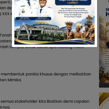
seperti penjemputan kafilah, hingga teknis
gian dewan hakim dan bidang terkait,” kata Dwi
 XXX se Tanah Papua di Jl Hasanuddin Timika.
-Tanah Papua ini menurutnya akan melibatkan
upaten/Kota. Kegiatannya akan dipusatkan di
mlah tempat untuk beberapa cabang mata
h membentuk panitia khusus dengan melibatkan
ten Mimika.
a semua stakeholder kita libatkan demi capaian
arnya.