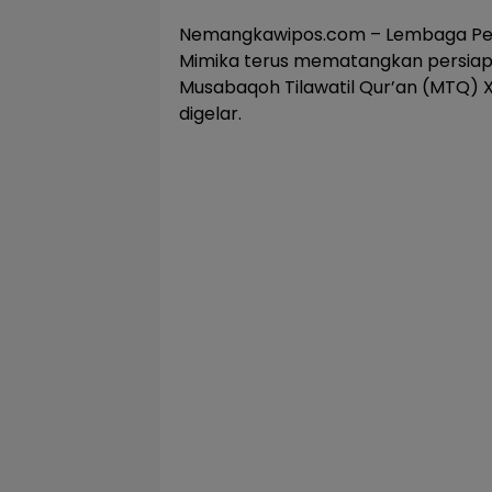
Nemangkawipos.com – Lembaga Pen
Mimika terus mematangkan persiap
Musabaqoh Tilawatil Qur’an (MTQ) 
digelar.