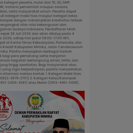
i kategori peserta, mulai dari TK, SD, SMP,
K, instansi pemerintah maupun swasta,
ban, serta masyarakat umum. Peserta dapat
uti kategori mobil hias maupun kategori kelas
elompok dengan menampilkan kreativitas terbaik
engangkat nilai-nilai kebangsaan dan
gaman budaya Indonesia. Pendaftaran telah
 sejak 28 Juli 2026 dan akan ditutup pada 4
 2026, setiap hari pukul 08.00–17.00 WIT,
pat di Kantor Dinas Kebudayaan, Pariwisata, dan
i Kreatif Kabupaten Mimika, Jalan Cenderawasih
 Timika. Panitia menyiapkan berbagai hadiah
k bagi para pemenang serta menjamin
anaan kegiatan berlangsung aman, tertib, dan
jung tinggi sportivitas. Bagi masyarakat atau
i yang ingin berpartisipasi, panitia menyediakan
 informasi melalui kontak: 1. Kategori Mobil Hias:
 (0822-3879-3701) 2. Kategori Kelas/Kelompok:
0821-2406-4281) atau Merlin (0813-4461-3438).