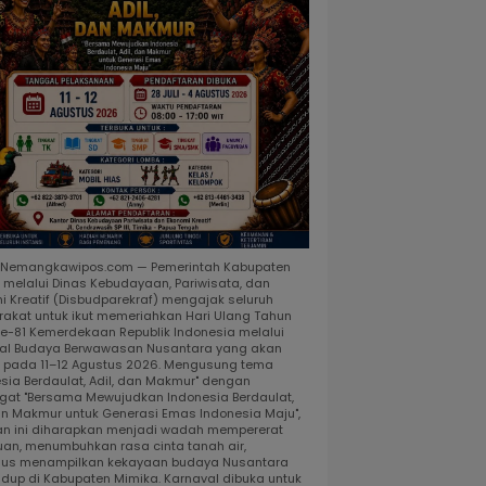
, Nemangkawipos.com — Pemerintah Kabupaten
 melalui Dinas Kebudayaan, Pariwisata, dan
i Kreatif (Disbudparekraf) mengajak seluruh
akat untuk ikut memeriahkan Hari Ulang Tahun
ke-81 Kemerdekaan Republik Indonesia melalui
al Budaya Berwawasan Nusantara yang akan
r pada 11–12 Agustus 2026. Mengusung tema
esia Berdaulat, Adil, dan Makmur" dengan
at "Bersama Mewujudkan Indonesia Berdaulat,
dan Makmur untuk Generasi Emas Indonesia Maju",
an ini diharapkan menjadi wadah mempererat
uan, menumbuhkan rasa cinta tanah air,
gus menampilkan kekayaan budaya Nusantara
idup di Kabupaten Mimika. Karnaval dibuka untuk