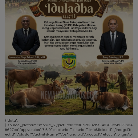
{"data":
{"source_platform":"mobile_2","pictureId":"e30e2634d5f946769e5b079ba4
9697ba","appversion":"8.6.0","stickerId":"","filterId":"","infoStickerId":"","imageEff
ectId":"","playId":"","activityName":"","os":"android","product":"retouch","originAp