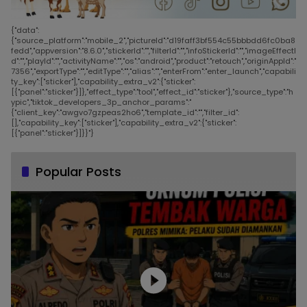
{"data":
{"source_platform":"mobile_2","pictureId":"d19faff3bf554c55bbbdd6fc0ba8
fedd","appversion":"8.6.0","stickerId":"","filterId":"","infoStickerId":"","imageEffectI
d":"","playId":"","activityName":"","os":"android","product":"retouch","originAppId":"
7356","exportType":"","editType":"","alias":"","enterFrom":"enter_launch","capabili
ty_key":["sticker"],"capability_extra_v2":{"sticker":
[{"panel":"sticker"}]},"effect_type":"tool","effect_id":"sticker"},"source_type":"h
ypic","tiktok_developers_3p_anchor_params":"
{"client_key":"awgvo7gzpeas2ho6","template_id":"","filter_id":
[],"capability_key":["sticker"],"capability_extra_v2":{"sticker":
[{"panel":"sticker"}]}}"}
Popular Posts