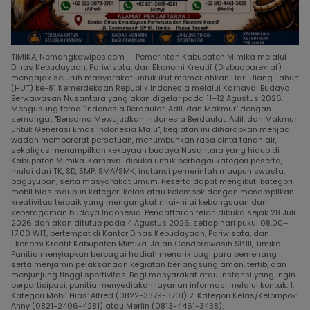
TIMIKA, Nemangkawipos.com — Pemerintah Kabupaten Mimika melalui
Dinas Kebudayaan, Pariwisata, dan Ekonomi Kreatif (Disbudparekraf)
mengajak seluruh masyarakat untuk ikut memeriahkan Hari Ulang Tahun
(HUT) ke-81 Kemerdekaan Republik Indonesia melalui Karnaval Budaya
Berwawasan Nusantara yang akan digelar pada 11–12 Agustus 2026.
Mengusung tema "Indonesia Berdaulat, Adil, dan Makmur" dengan
semangat "Bersama Mewujudkan Indonesia Berdaulat, Adil, dan Makmur
untuk Generasi Emas Indonesia Maju", kegiatan ini diharapkan menjadi
wadah mempererat persatuan, menumbuhkan rasa cinta tanah air,
sekaligus menampilkan kekayaan budaya Nusantara yang hidup di
Kabupaten Mimika. Karnaval dibuka untuk berbagai kategori peserta,
mulai dari TK, SD, SMP, SMA/SMK, instansi pemerintah maupun swasta,
paguyuban, serta masyarakat umum. Peserta dapat mengikuti kategori
mobil hias maupun kategori kelas atau kelompok dengan menampilkan
kreativitas terbaik yang mengangkat nilai-nilai kebangsaan dan
keberagaman budaya Indonesia. Pendaftaran telah dibuka sejak 28 Juli
2026 dan akan ditutup pada 4 Agustus 2026, setiap hari pukul 08.00–
17.00 WIT, bertempat di Kantor Dinas Kebudayaan, Pariwisata, dan
Ekonomi Kreatif Kabupaten Mimika, Jalan Cenderawasih SP III, Timika.
Panitia menyiapkan berbagai hadiah menarik bagi para pemenang
serta menjamin pelaksanaan kegiatan berlangsung aman, tertib, dan
menjunjung tinggi sportivitas. Bagi masyarakat atau instansi yang ingin
berpartisipasi, panitia menyediakan layanan informasi melalui kontak: 1.
Kategori Mobil Hias: Alfred (0822-3879-3701) 2. Kategori Kelas/Kelompok:
Anny (0821-2406-4281) atau Merlin (0813-4461-3438).