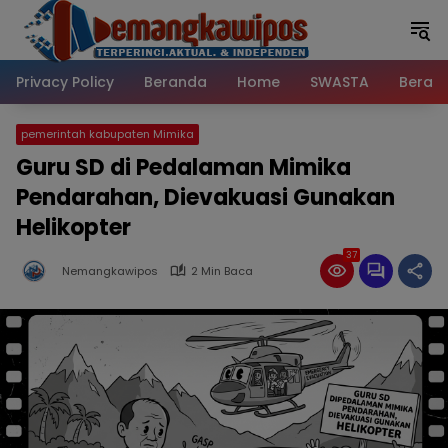
Langsung
ke
konten
Privacy Policy
Beranda
Home
SWASTA
Beran
pemerintah kabupaten Mimika
Guru SD di Pedalaman Mimika
Pendarahan, Dievakuasi Gunakan
Helikopter
37
Nemangkawipos
2 Min Baca