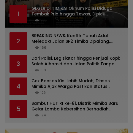
GEGER DI TIMIKA! Oknum Polisi Diduga
1
Tembak Pria hingga Tewas, Dipicu
Dugaan Persoalan Rumah Tangga
585
BREAKING NEWS: Konflik Tanah Adat
2
Meledak! Jalan SP2 Timika Dipalang,
Pemilik Hak Ulayat Minta Sertifikat
166
Bermasalah Diusut
Dari Polisi, Legislator hingga Penjual Kopi:
3
Saleh Alhamid dan Jalan Politik Tanpa
Pamrih
150
Cek Bansos Kini Lebih Mudah, Dinsos
4
Mimika Ajak Warga Pastikan Status
Penerima Lewat HP
129
Sambut HUT RI ke-81, Distrik Mimika Baru
5
Gelar Lomba Kebersihan Berhadiah
Puluhan Juta, 96 RT Siap Adu Kampung
124
Paling Bersih