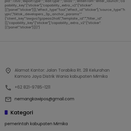
pId":"7356","exportType":"","editType":"","alias":"","enterFrom":"enter_launch","ca
pability_key":["sticker"],"capability_extra_v2":{"sticker":
[{"panel":"sticker"}]},"effect_type":"tool","effect_id":"sticker"},"source_type":"h
ypic","tiktok_developers_3p_anchor_params":"
{"client_key":"awgvo7gzpeas2ho6","template_id":"","filter_id":
[],"capability_key":["sticker"],"capability_extra_v2":{"sticker":
[{"panel":"sticker"}]}}"}
Alamat Kantor: Jalan Torabika Rt. 28 Kelurahan
Kamoro Jaya Distrik Wania kabupaten Mimika
+62 821-9785-1211
nemangkawipos@gmail.com
Kategori
pemerintah kabupaten Mimika