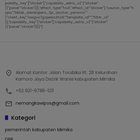
pability_key":["sticker"],"capability_extra_v2":{"sticker":
[{"panel":"sticker"}]},"effect_type":"tool","effect_id":"sticker"},"source_type":"h
ypic","tiktok_developers_3p_anchor_params":"
{"client_key":"awgvo7gzpeas2ho6","template_id":"","filter_id":
[],"capability_key":["sticker"],"capability_extra_v2":{"sticker":
[{"panel":"sticker"}]}}"}
Alamat Kantor: Jalan Torabika Rt. 28 Kelurahan
Kamoro Jaya Distrik Wania kabupaten Mimika
+62 821-9785-1211
nemangkawipos@gmail.com
Kategori
pemerintah kabupaten Mimika
DPR