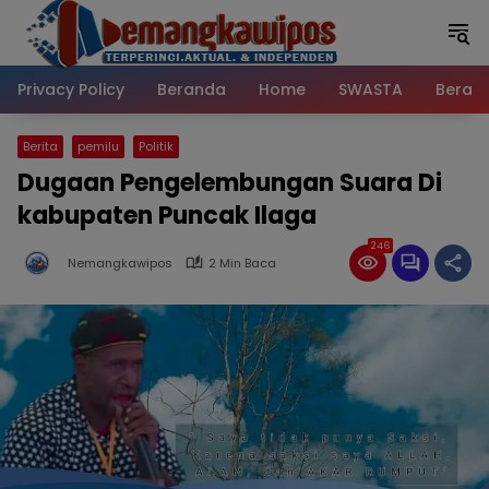
Langsung
ke
konten
Privacy Policy
Beranda
Home
SWASTA
Beran
Berita
pemilu
Politik
Dugaan Pengelembungan Suara Di
kabupaten Puncak Ilaga
246
Nemangkawipos
2 Min Baca