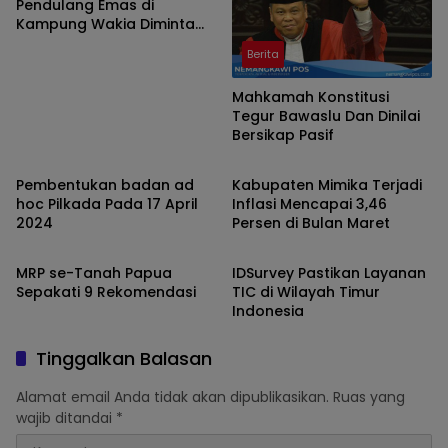
Pendulang Emas di
Kampung Wakia Diminta
Kembali ke-Timika
Berita
Mahkamah Konstitusi
Tegur Bawaslu Dan Dinilai
Bersikap Pasif
pemilu
Berita
Pembentukan badan ad
Kabupaten Mimika Terjadi
hoc Pilkada Pada 17 April
Inflasi Mencapai 3,46
2024
Persen di Bulan Maret
Berita
Berita
MRP se-Tanah Papua
IDSurvey Pastikan Layanan
Sepakati 9 Rekomendasi
TIC di Wilayah Timur
Indonesia
Tinggalkan Balasan
Alamat email Anda tidak akan dipublikasikan.
Ruas yang
wajib ditandai
*