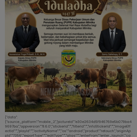
{"data":
{"source_platform":"mobile_2","pictureId":"e30e2634d5f946769e5b079ba4
9697ba","appversion":"8.6.0","stickerId":"","filterId":"","infoStickerId":"","imageEff
ectId":"","playId":"","activityName":"","os":"android","product":"retouch","originAp
pId":"7356","exportType":"","editType":"","alias":"","enterFrom":"enter_launch","ca