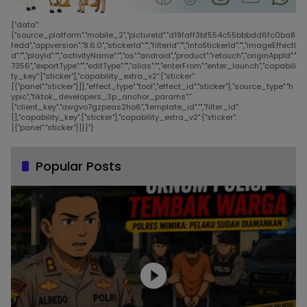
{"data":
{"source_platform":"mobile_2","pictureId":"d19faff3bf554c55bbbdd6fc0ba8
fedd","appversion":"8.6.0","stickerId":"","filterId":"","infoStickerId":"","imageEffectI
d":"","playId":"","activityName":"","os":"android","product":"retouch","originAppId":"
7356","exportType":"","editType":"","alias":"","enterFrom":"enter_launch","capabili
ty_key":["sticker"],"capability_extra_v2":{"sticker":
[{"panel":"sticker"}]},"effect_type":"tool","effect_id":"sticker"},"source_type":"h
ypic","tiktok_developers_3p_anchor_params":"
{"client_key":"awgvo7gzpeas2ho6","template_id":"","filter_id":
[],"capability_key":["sticker"],"capability_extra_v2":{"sticker":
[{"panel":"sticker"}]}}"}
Popular Posts