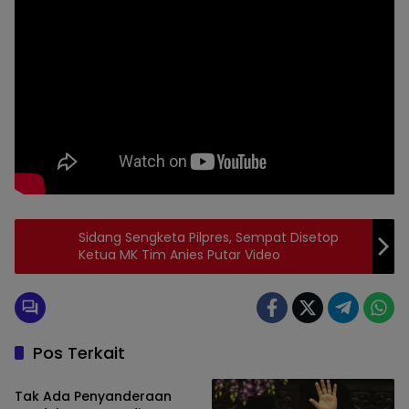
Tag:
Sidang Sengketa Pilpres, Sempat Disetop
Bawaslu
Ketua MK Tim Anies Putar Video
nemangkawipos.com
media grup dewan
pers
Pos Terkait
Berita
Tak Ada Penyanderaan