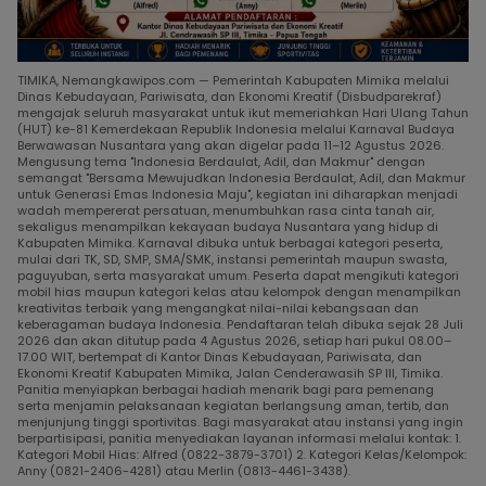
TIMIKA, Nemangkawipos.com — Pemerintah Kabupaten Mimika melalui
Dinas Kebudayaan, Pariwisata, dan Ekonomi Kreatif (Disbudparekraf)
mengajak seluruh masyarakat untuk ikut memeriahkan Hari Ulang Tahun
(HUT) ke-81 Kemerdekaan Republik Indonesia melalui Karnaval Budaya
Berwawasan Nusantara yang akan digelar pada 11–12 Agustus 2026.
Mengusung tema "Indonesia Berdaulat, Adil, dan Makmur" dengan
semangat "Bersama Mewujudkan Indonesia Berdaulat, Adil, dan Makmur
untuk Generasi Emas Indonesia Maju", kegiatan ini diharapkan menjadi
wadah mempererat persatuan, menumbuhkan rasa cinta tanah air,
sekaligus menampilkan kekayaan budaya Nusantara yang hidup di
Kabupaten Mimika. Karnaval dibuka untuk berbagai kategori peserta,
mulai dari TK, SD, SMP, SMA/SMK, instansi pemerintah maupun swasta,
paguyuban, serta masyarakat umum. Peserta dapat mengikuti kategori
mobil hias maupun kategori kelas atau kelompok dengan menampilkan
kreativitas terbaik yang mengangkat nilai-nilai kebangsaan dan
keberagaman budaya Indonesia. Pendaftaran telah dibuka sejak 28 Juli
2026 dan akan ditutup pada 4 Agustus 2026, setiap hari pukul 08.00–
17.00 WIT, bertempat di Kantor Dinas Kebudayaan, Pariwisata, dan
Ekonomi Kreatif Kabupaten Mimika, Jalan Cenderawasih SP III, Timika.
Panitia menyiapkan berbagai hadiah menarik bagi para pemenang
serta menjamin pelaksanaan kegiatan berlangsung aman, tertib, dan
menjunjung tinggi sportivitas. Bagi masyarakat atau instansi yang ingin
berpartisipasi, panitia menyediakan layanan informasi melalui kontak: 1.
Kategori Mobil Hias: Alfred (0822-3879-3701) 2. Kategori Kelas/Kelompok:
Anny (0821-2406-4281) atau Merlin (0813-4461-3438).