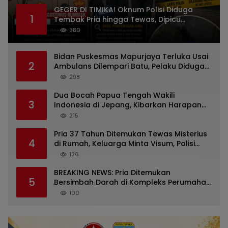
GEGER DI TIMIKA! Oknum Polisi Diduga
1
Tembak Pria hingga Tewas, Dipicu
Dugaan Persoalan Rumah Tangga
380
Bidan Puskesmas Mapurjaya Terluka Usai
2
Ambulans Dilempari Batu, Pelaku Diduga
Kelompok Mabuk di Jalan Poros Timika
298
Dua Bocah Papua Tengah Wakili
3
Indonesia di Jepang, Kibarkan Harapan
dari Mimika ke Panggung Dunia
215
Pria 37 Tahun Ditemukan Tewas Misterius
4
di Rumah, Keluarga Minta Visum, Polisi
Diminta Ungkap Penyebab Kematian
126
BREAKING NEWS: Pria Ditemukan
5
Bersimbah Darah di Kompleks Perumahan
RR Timika, Video Viral Gegerkan Warga
100