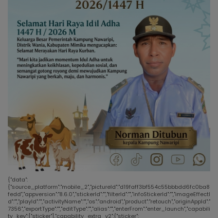
{"data":
{"source_platform":"mobile_2","pictureId":"d19faff3bf554c55bbbdd6fc0ba8
fedd","appversion":"8.6.0","stickerId":"","filterId":"","infoStickerId":"","imageEffectI
d":"","playId":"","activityName":"","os":"android","product":"retouch","originAppId":"
7356","exportType":"","editType":"","alias":"","enterFrom":"enter_launch","capabili
ty_key":["sticker"],"capability_extra_v2":{"sticker":