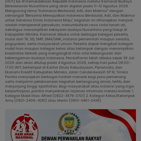
(HUT) ke-81 Kemerdekaan Republik Indonesia melalui Karnaval Budaya
Berwawasan Nusantara yang akan digelar pada 11–12 Agustus 2026.
Mengusung tema "Indonesia Berdaulat, Adil, dan Makmur" dengan
semangat "Bersama Mewujudkan Indonesia Berdaulat, Adil, dan Makmur
untuk Generasi Emas Indonesia Maju", kegiatan ini diharapkan menjadi
wadah mempererat persatuan, menumbuhkan rasa cinta tanah air,
sekaligus menampilkan kekayaan budaya Nusantara yang hidup di
Kabupaten Mimika. Karnaval dibuka untuk berbagai kategori peserta,
mulai dari TK, SD, SMP, SMA/SMK, instansi pemerintah maupun swasta,
paguyuban, serta masyarakat umum. Peserta dapat mengikuti kategori
mobil hias maupun kategori kelas atau kelompok dengan menampilkan
kreativitas terbaik yang mengangkat nilai-nilai kebangsaan dan
keberagaman budaya Indonesia. Pendaftaran telah dibuka sejak 28 Juli
2026 dan akan ditutup pada 4 Agustus 2026, setiap hari pukul 08.00–
17.00 WIT, bertempat di Kantor Dinas Kebudayaan, Pariwisata, dan
Ekonomi Kreatif Kabupaten Mimika, Jalan Cenderawasih SP III, Timika.
Panitia menyiapkan berbagai hadiah menarik bagi para pemenang
serta menjamin pelaksanaan kegiatan berlangsung aman, tertib, dan
menjunjung tinggi sportivitas. Bagi masyarakat atau instansi yang ingin
berpartisipasi, panitia menyediakan layanan informasi melalui kontak: 1.
Kategori Mobil Hias: Alfred (0822-3879-3701) 2. Kategori Kelas/Kelompok:
Anny (0821-2406-4281) atau Merlin (0813-4461-3438).