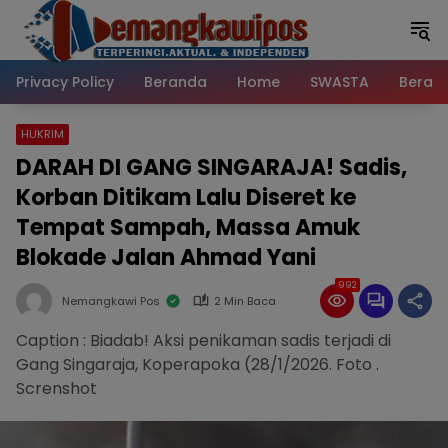
Langsung
ke
konten
Privacy Policy
Beranda
Home
SWASTA
Beran
HUKRIM
DARAH DI GANG SINGARAJA! Sadis,
Korban Ditikam Lalu Diseret ke
Tempat Sampah, Massa Amuk
Blokade Jalan Ahmad Yani
992
Nemangkawi Pos
2 Min Baca
Caption : Biadab! Aksi penikaman sadis terjadi di
Gang Singaraja, Koperapoka (28/1/2026. Foto .
Screnshot