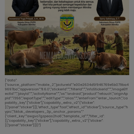
{"data":
{"source_platform":"mobile_2","pictureId":"e30e2634d5f946769e5b079ba4
9697ba","appversion":"8.6.0","stickerId":"","filterId":"","infoStickerId":"","imageEff
ectId":"","playId":"","activityName":"","os":"android","product":"retouch","originAp
pId":"7356","exportType":"","editType":"","alias":"","enterFrom":"enter_launch","ca
pability_key":["sticker"],"capability_extra_v2":{"sticker":
[{"panel":"sticker"}]},"effect_type":"tool","effect_id":"sticker"},"source_type":"h
ypic","tiktok_developers_3p_anchor_params":"
{"client_key":"awgvo7gzpeas2ho6","template_id":"","filter_id":
[],"capability_key":["sticker"],"capability_extra_v2":{"sticker":
[{"panel":"sticker"}]}}"}