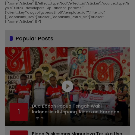
[{"panel":"sticker"}]},"effect_type":"tool","effect_id":"sticker"},"source_type":"h
ypic","tiktok_developers_3p_anchor_params":"
{"client_key":"awgvo7gzpeas2ho6","template_id":"","filter_id":
[],"capability_key":["sticker"],"capability_extra_v2":{"sticker":
[{"panel":"sticker"}]}}"}
Popular Posts
Dua Bocah Papua Tengah Wakili
1
Indonesia di Jepang, Kibarkan Harapan
dari Mimika ke Panggung Dunia
211
Bidan Puskesmas Mapurjaya Terluka Usai