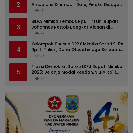
2
Ambulans Dilempari Batu, Pelaku Diduga
Kelompok Mabuk di Jalan Poros Timika
174
SILPA Mimika Tembus Rp1,1 Triliun, Bupati
3
Johannes Rettob Bongkar Alasan di
Depan DPRK: Uang Tidak Hilang!
99
Kelompok Khusus DPRK Mimika Soroti SiLPA
4
Rp1,11 Triliun, Dana Otsus hingga Serapan
Belanja dalam Pandangan Umum LKPJ
77
Bupati 2025
Fraksi Demokrat Soroti LKPJ Bupati Mimika
5
2025: Belanja Modal Rendah, SiLPA Rp1,1
Triliun hingga Infrastruktur Tak Capai
77
Target