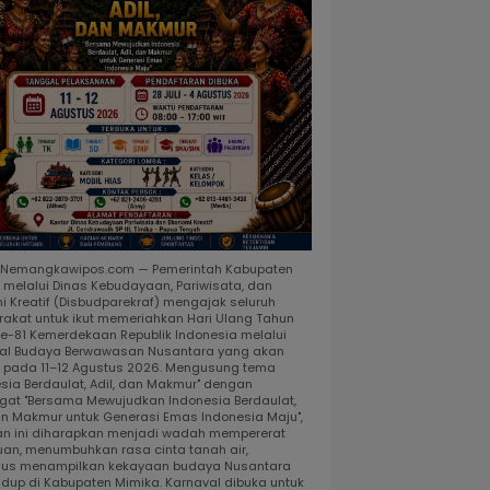
, Nemangkawipos.com — Pemerintah Kabupaten
 melalui Dinas Kebudayaan, Pariwisata, dan
i Kreatif (Disbudparekraf) mengajak seluruh
akat untuk ikut memeriahkan Hari Ulang Tahun
ke-81 Kemerdekaan Republik Indonesia melalui
al Budaya Berwawasan Nusantara yang akan
r pada 11–12 Agustus 2026. Mengusung tema
esia Berdaulat, Adil, dan Makmur" dengan
at "Bersama Mewujudkan Indonesia Berdaulat,
dan Makmur untuk Generasi Emas Indonesia Maju",
an ini diharapkan menjadi wadah mempererat
uan, menumbuhkan rasa cinta tanah air,
gus menampilkan kekayaan budaya Nusantara
idup di Kabupaten Mimika. Karnaval dibuka untuk