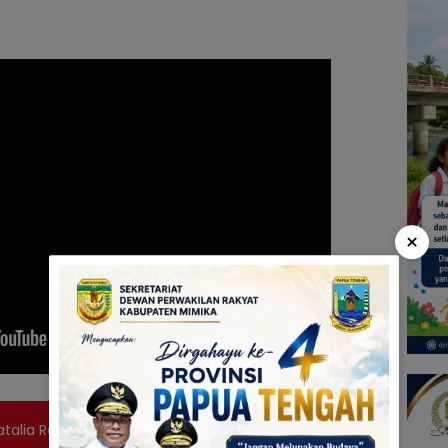
×
talia Raweyai