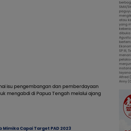
berbaga
SMA/SM
paguyu
mengik
atau k
yang m
kebera
dibuka
Agustus
bertem
Ekonom
SP III,
menari
pelaks
menjun
instans
layanan
Alfred
Anny (
genai isu pengembangan dan pemberdayaan
tuk mengabdi di Papua Tengah melalui ajang
b Mimika Capai Target PAD 2023