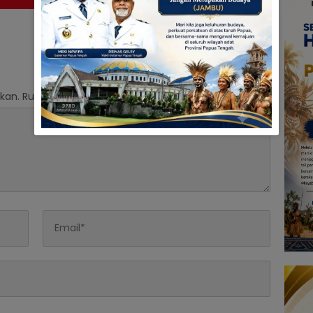
kan.
Ruas yang wajib ditandai
*