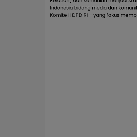
Relation) dan kemudian menjadi sta
Indonesia bidang media dan komunika
Komite II DPD RI – yang fokus mempe