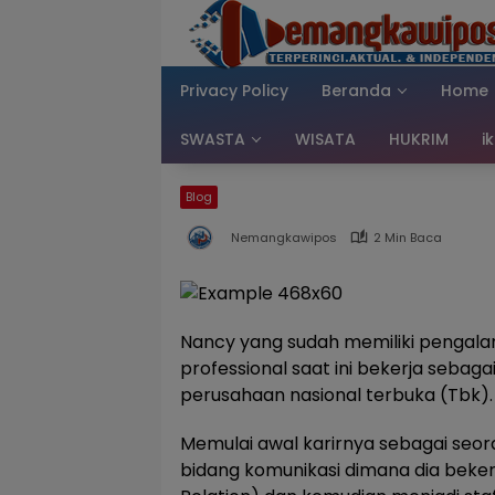
Langsung
ke
konten
Privacy Policy
Beranda
Home
SWASTA
WISATA
HUKRIM
i
Blog
Nemangkawipos
2 Min Baca
Nancy yang sudah memiliki pengala
professional saat ini bekerja sebagai
perusahaan nasional terbuka (Tbk).
Memulai awal karirnya sebagai seo
bidang komunikasi dimana dia beker