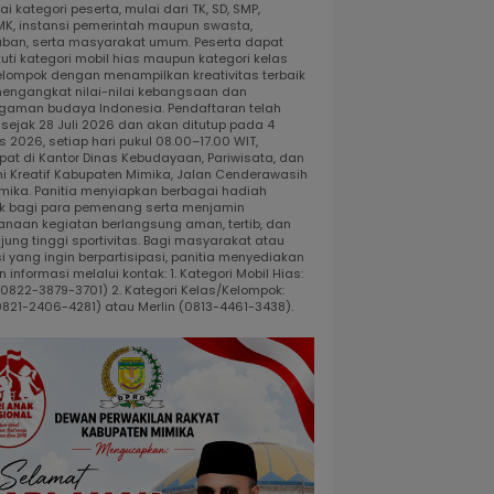
i kategori peserta, mulai dari TK, SD, SMP,
K, instansi pemerintah maupun swasta,
ban, serta masyarakat umum. Peserta dapat
uti kategori mobil hias maupun kategori kelas
elompok dengan menampilkan kreativitas terbaik
engangkat nilai-nilai kebangsaan dan
gaman budaya Indonesia. Pendaftaran telah
 sejak 28 Juli 2026 dan akan ditutup pada 4
 2026, setiap hari pukul 08.00–17.00 WIT,
pat di Kantor Dinas Kebudayaan, Pariwisata, dan
i Kreatif Kabupaten Mimika, Jalan Cenderawasih
 Timika. Panitia menyiapkan berbagai hadiah
k bagi para pemenang serta menjamin
anaan kegiatan berlangsung aman, tertib, dan
jung tinggi sportivitas. Bagi masyarakat atau
i yang ingin berpartisipasi, panitia menyediakan
 informasi melalui kontak: 1. Kategori Mobil Hias:
 (0822-3879-3701) 2. Kategori Kelas/Kelompok:
0821-2406-4281) atau Merlin (0813-4461-3438).