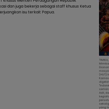
ff khusus Menteri Perdagangan Republik
si dan juga bekerja sebagai staff khusus Ketua
rjuangkan isu terkait Papua.
TIMIKA
Mimika
Ekonom
masyar
(HUT) 
Karnav
digela
"Indon
semang
Adil, 
kegiat
persat
sekali
yang h