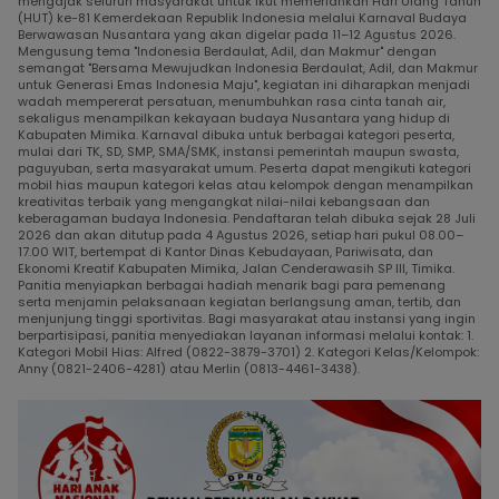
mengajak seluruh masyarakat untuk ikut memeriahkan Hari Ulang Tahun
(HUT) ke-81 Kemerdekaan Republik Indonesia melalui Karnaval Budaya
Berwawasan Nusantara yang akan digelar pada 11–12 Agustus 2026.
Mengusung tema "Indonesia Berdaulat, Adil, dan Makmur" dengan
semangat "Bersama Mewujudkan Indonesia Berdaulat, Adil, dan Makmur
untuk Generasi Emas Indonesia Maju", kegiatan ini diharapkan menjadi
wadah mempererat persatuan, menumbuhkan rasa cinta tanah air,
sekaligus menampilkan kekayaan budaya Nusantara yang hidup di
Kabupaten Mimika. Karnaval dibuka untuk berbagai kategori peserta,
mulai dari TK, SD, SMP, SMA/SMK, instansi pemerintah maupun swasta,
paguyuban, serta masyarakat umum. Peserta dapat mengikuti kategori
mobil hias maupun kategori kelas atau kelompok dengan menampilkan
kreativitas terbaik yang mengangkat nilai-nilai kebangsaan dan
keberagaman budaya Indonesia. Pendaftaran telah dibuka sejak 28 Juli
2026 dan akan ditutup pada 4 Agustus 2026, setiap hari pukul 08.00–
17.00 WIT, bertempat di Kantor Dinas Kebudayaan, Pariwisata, dan
Ekonomi Kreatif Kabupaten Mimika, Jalan Cenderawasih SP III, Timika.
Panitia menyiapkan berbagai hadiah menarik bagi para pemenang
serta menjamin pelaksanaan kegiatan berlangsung aman, tertib, dan
menjunjung tinggi sportivitas. Bagi masyarakat atau instansi yang ingin
berpartisipasi, panitia menyediakan layanan informasi melalui kontak: 1.
Kategori Mobil Hias: Alfred (0822-3879-3701) 2. Kategori Kelas/Kelompok:
Anny (0821-2406-4281) atau Merlin (0813-4461-3438).