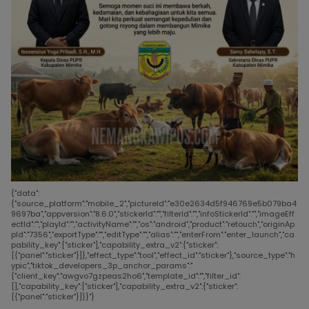
{"data":
{"source_platform":"mobile_2","pictureId":"e30e2634d5f946769e5b079ba4
9697ba","appversion":"8.6.0","stickerId":"","filterId":"","infoStickerId":"","imageEff
ectId":"","playId":"","activityName":"","os":"android","product":"retouch","originAp
pId":"7356","exportType":"","editType":"","alias":"","enterFrom":"enter_launch","ca
pability_key":["sticker"],"capability_extra_v2":{"sticker":
[{"panel":"sticker"}]},"effect_type":"tool","effect_id":"sticker"},"source_type":"h
ypic","tiktok_developers_3p_anchor_params":"
{"client_key":"awgvo7gzpeas2ho6","template_id":"","filter_id":
[],"capability_key":["sticker"],"capability_extra_v2":{"sticker":
[{"panel":"sticker"}]}}"}