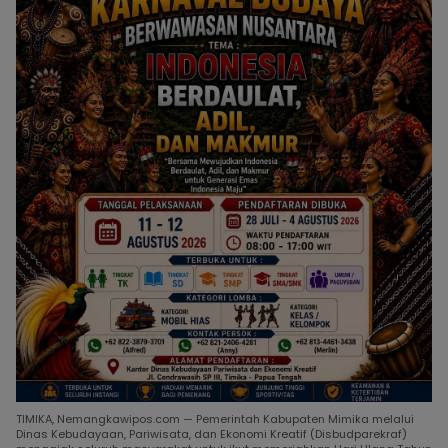
TIMIKA, Nemangkawipos.com — Pemerintah Kabupaten Mimika melalui
Dinas Kebudayaan, Pariwisata, dan Ekonomi Kreatif (Disbudparekraf)