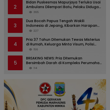
Bidan Puskesmas Mapurjaya Terluka Usai
2
Ambulans Dilempari Batu, Pelaku Diduga
Kelompok Mabuk di Jalan Poros Timika
365
Dua Bocah Papua Tengah Wakili
3
Indonesia di Jepang, Kibarkan Harapan
dari Mimika ke Panggung Dunia
227
Pria 37 Tahun Ditemukan Tewas Misterius
4
di Rumah, Keluarga Minta Visum, Polisi
Diminta Ungkap Penyebab Kematian
156
BREAKING NEWS: Pria Ditemukan
5
Bersimbah Darah di Kompleks Perumahan
RR Timika, Video Viral Gegerkan Warga
114