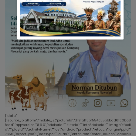
{"data":
{"source_platform":"mobile_2","pictureId":"d19faff3bf554c55bbbdd6fc0ba8
fedd","appversion":"8.6.0","stickerId":"","filterId":"","infoStickerId":"","imageEffectI
d":"","playId":"","activityName":"","os":"android","product":"retouch","originAppId":"
7356","exportType":"","editType":"","alias":"","enterFrom":"enter_launch","capabili