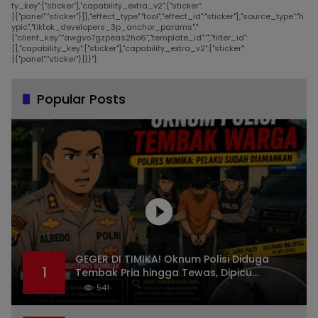
ty_key":["sticker"],"capability_extra_v2":{"sticker":
[{"panel":"sticker"}]},"effect_type":"tool","effect_id":"sticker"},"source_type":"h
ypic","tiktok_developers_3p_anchor_params":"
{"client_key":"awgvo7gzpeas2ho6","template_id":"","filter_id":
[],"capability_key":["sticker"],"capability_extra_v2":{"sticker":
[{"panel":"sticker"}]}}"}
Popular Posts
GEGER DI TIMIKA! Oknum Polisi Diduga
1
Tembak Pria hingga Tewas, Dipicu
Dugaan Persoalan Rumah Tangga
541