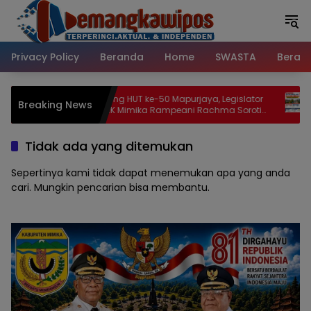
Langsung
ke
konten
Privacy Policy
Beranda
Home
SWASTA
Beran
rjaya, Legislator
Sambut HUT RI ke-81, Distrik Mimika Baru
Breaking News
i Rachma Soroti
Gelar Lomba Kebersihan Berhadiah
Jangan Biarkan
Puluhan Juta, 96 RT Siap Adu Kampung
an Momen
Paling Bersih
Tidak ada yang ditemukan
Sepertinya kami tidak dapat menemukan apa yang anda
cari. Mungkin pencarian bisa membantu.