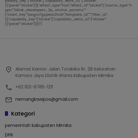
pability_key":["sticker"],"capability_extra_v2":{"sticker":
[{"panel":"sticker"}]},"effect_type":"tool","effect_id":"sticker"},"source_type":"h
ypic","tiktok_developers_3p_anchor_params":"
{"client_key":"awgvo7gzpeas2ho6","template_id":"","filter_id":
[],"capability_key":["sticker"],"capability_extra_v2":{"sticker":
[{"panel":"sticker"}]}}"}
Alamat Kantor: Jalan Torabika Rt. 28 Kelurahan
Kamoro Jaya Distrik Wania kabupaten Mimika
+62 821-9785-1211
nemangkawipos@gmail.com
Kategori
pemerintah kabupaten Mimika
DPR