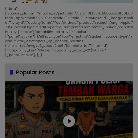
{"data":
{"source_platform":"mobile_2","pictureId":"d19faff3bf554c55bbbdd6fc0ba8
fedd","appversion":"8.6.0","stickerId":"","filterId":"","infoStickerId":"","imageEffectI
d":"","playId":"","activityName":"","os":"android","product":"retouch","originAppId":"
7356","exportType":"","editType":"","alias":"","enterFrom":"enter_launch","capabili
ty_key":["sticker"],"capability_extra_v2":{"sticker":
[{"panel":"sticker"}]},"effect_type":"tool","effect_id":"sticker"},"source_type":"h
ypic","tiktok_developers_3p_anchor_params":"
{"client_key":"awgvo7gzpeas2ho6","template_id":"","filter_id":
[],"capability_key":["sticker"],"capability_extra_v2":{"sticker":
[{"panel":"sticker"}]}}"}
Popular Posts