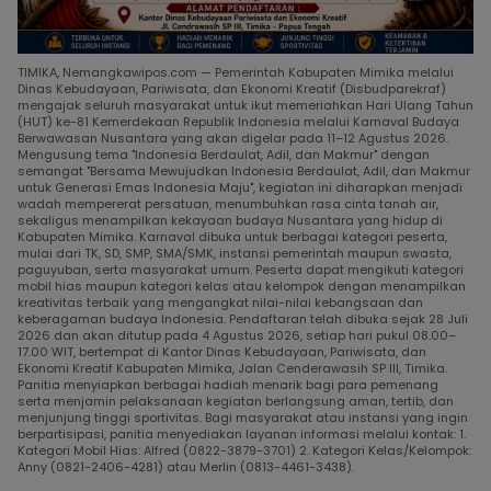
TIMIKA, Nemangkawipos.com — Pemerintah Kabupaten Mimika melalui
Dinas Kebudayaan, Pariwisata, dan Ekonomi Kreatif (Disbudparekraf)
mengajak seluruh masyarakat untuk ikut memeriahkan Hari Ulang Tahun
(HUT) ke-81 Kemerdekaan Republik Indonesia melalui Karnaval Budaya
Berwawasan Nusantara yang akan digelar pada 11–12 Agustus 2026.
Mengusung tema "Indonesia Berdaulat, Adil, dan Makmur" dengan
semangat "Bersama Mewujudkan Indonesia Berdaulat, Adil, dan Makmur
untuk Generasi Emas Indonesia Maju", kegiatan ini diharapkan menjadi
wadah mempererat persatuan, menumbuhkan rasa cinta tanah air,
sekaligus menampilkan kekayaan budaya Nusantara yang hidup di
Kabupaten Mimika. Karnaval dibuka untuk berbagai kategori peserta,
mulai dari TK, SD, SMP, SMA/SMK, instansi pemerintah maupun swasta,
paguyuban, serta masyarakat umum. Peserta dapat mengikuti kategori
mobil hias maupun kategori kelas atau kelompok dengan menampilkan
kreativitas terbaik yang mengangkat nilai-nilai kebangsaan dan
keberagaman budaya Indonesia. Pendaftaran telah dibuka sejak 28 Juli
2026 dan akan ditutup pada 4 Agustus 2026, setiap hari pukul 08.00–
17.00 WIT, bertempat di Kantor Dinas Kebudayaan, Pariwisata, dan
Ekonomi Kreatif Kabupaten Mimika, Jalan Cenderawasih SP III, Timika.
Panitia menyiapkan berbagai hadiah menarik bagi para pemenang
serta menjamin pelaksanaan kegiatan berlangsung aman, tertib, dan
menjunjung tinggi sportivitas. Bagi masyarakat atau instansi yang ingin
berpartisipasi, panitia menyediakan layanan informasi melalui kontak: 1.
Kategori Mobil Hias: Alfred (0822-3879-3701) 2. Kategori Kelas/Kelompok:
Anny (0821-2406-4281) atau Merlin (0813-4461-3438).