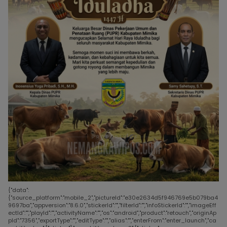
{"data":
{"source_platform":"mobile_2","pictureId":"e30e2634d5f946769e5b079ba4
9697ba","appversion":"8.6.0","stickerId":"","filterId":"","infoStickerId":"","imageEff
ectId":"","playId":"","activityName":"","os":"android","product":"retouch","originAp
pId":"7356","exportType":"","editType":"","alias":"","enterFrom":"enter_launch","ca