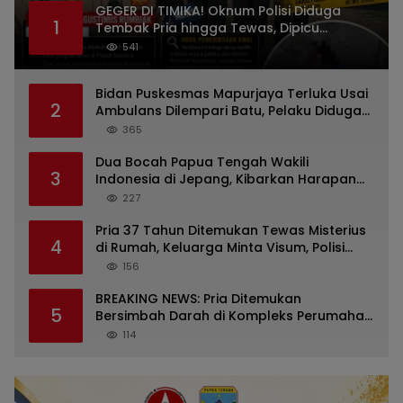
GEGER DI TIMIKA! Oknum Polisi Diduga
1
Tembak Pria hingga Tewas, Dipicu
Dugaan Persoalan Rumah Tangga
541
Bidan Puskesmas Mapurjaya Terluka Usai
2
Ambulans Dilempari Batu, Pelaku Diduga
Kelompok Mabuk di Jalan Poros Timika
365
Dua Bocah Papua Tengah Wakili
3
Indonesia di Jepang, Kibarkan Harapan
dari Mimika ke Panggung Dunia
227
Pria 37 Tahun Ditemukan Tewas Misterius
4
di Rumah, Keluarga Minta Visum, Polisi
Diminta Ungkap Penyebab Kematian
156
BREAKING NEWS: Pria Ditemukan
5
Bersimbah Darah di Kompleks Perumahan
RR Timika, Video Viral Gegerkan Warga
114