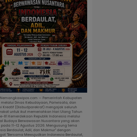
, Nemangkawipos.com — Pemerintah Kabupaten
 melalui Dinas Kebudayaan, Pariwisata, dan
i Kreatif (Disbudparekraf) mengajak seluruh
akat untuk ikut memeriahkan Hari Ulang Tahun
ke-81 Kemerdekaan Republik Indonesia melalui
al Budaya Berwawasan Nusantara yang akan
r pada 11–12 Agustus 2026. Mengusung tema
esia Berdaulat, Adil, dan Makmur" dengan
at "Bersama Mewujudkan Indonesia Berdaulat,