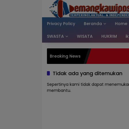
Langsung
ke
konten
Privacy Policy
Beranda
Home
SWASTA
WISATA
HUKRIM
i
Breaking News
Tidak ada yang ditemukan
Sepertinya kami tidak dapat menemukan
membantu.