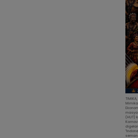
TIMIKA
Mimika
Ekonom
masyar
(HUT) 
Karnav
digela
"Indon
semang