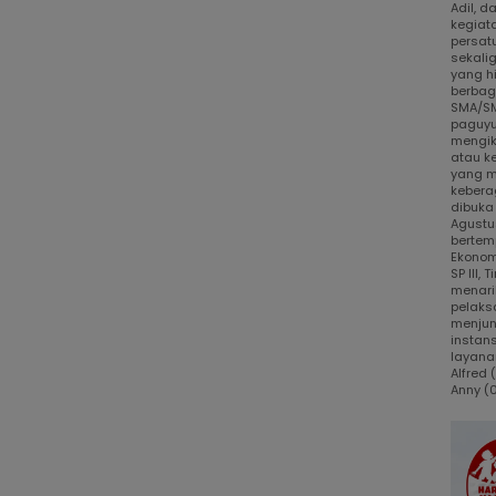
Adil, 
kegiat
persat
sekali
yang h
berbaga
SMA/SM
paguyu
mengik
atau k
yang m
kebera
dibuka
Agustus
bertem
Ekonom
SP III,
menari
pelaks
menjun
instans
layanan
Alfred
Anny (