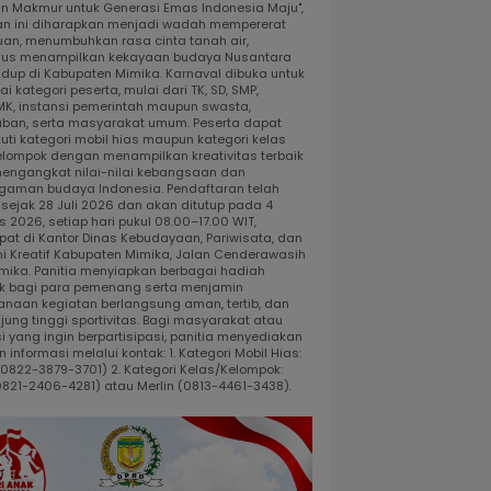
dan Makmur untuk Generasi Emas Indonesia Maju",
an ini diharapkan menjadi wadah mempererat
uan, menumbuhkan rasa cinta tanah air,
gus menampilkan kekayaan budaya Nusantara
idup di Kabupaten Mimika. Karnaval dibuka untuk
i kategori peserta, mulai dari TK, SD, SMP,
K, instansi pemerintah maupun swasta,
ban, serta masyarakat umum. Peserta dapat
uti kategori mobil hias maupun kategori kelas
elompok dengan menampilkan kreativitas terbaik
engangkat nilai-nilai kebangsaan dan
gaman budaya Indonesia. Pendaftaran telah
 sejak 28 Juli 2026 dan akan ditutup pada 4
 2026, setiap hari pukul 08.00–17.00 WIT,
pat di Kantor Dinas Kebudayaan, Pariwisata, dan
i Kreatif Kabupaten Mimika, Jalan Cenderawasih
 Timika. Panitia menyiapkan berbagai hadiah
k bagi para pemenang serta menjamin
anaan kegiatan berlangsung aman, tertib, dan
jung tinggi sportivitas. Bagi masyarakat atau
i yang ingin berpartisipasi, panitia menyediakan
 informasi melalui kontak: 1. Kategori Mobil Hias:
 (0822-3879-3701) 2. Kategori Kelas/Kelompok:
0821-2406-4281) atau Merlin (0813-4461-3438).