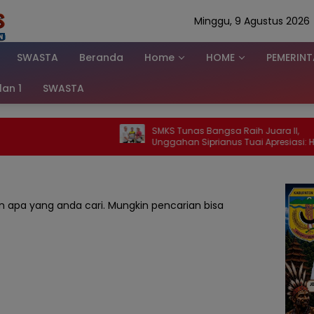
Minggu, 9 Agustus 2026
SWASTA
Beranda
Home
HOME
PEMERIN
klan 1
SWASTA
SMKS Tunas Bangsa Raih Juara II,
GEGER
Unggahan Siprianus Tuai Apresiasi: Hari
Temba
Ini Juara II, Besok Juara yang Lebih Besar
Duga
 apa yang anda cari. Mungkin pencarian bisa