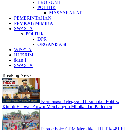
EKONOMI
POLITIK
MASYARAKAT
PEMERINTAHAN
PEMKAB MIMIKA
SWASTA
POLITIK
DPR
ORGANISASI
WISATA
HUKRIM
iklan 1
SWASTA
Breaking News
Kombinasi Ketegasan Hukum dan Politik:
Kiprah H. Iwan Anwar Membangun Mimika dari Parlemen
Parade Foto: GPM Meriahkan HUT ke-81 RI,