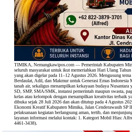
TIMIKA, Nemangkawipos.com — Pemerintah Kabupaten Mimika 
seluruh masyarakat untuk ikut memeriahkan Hari Ulang Tahu
yang akan digelar pada 11–12 Agustus 2026. Mengusung tema
Berdaulat, Adil, dan Makmur untuk Generasi Emas Indonesia M
tanah air, sekaligus menampilkan kekayaan budaya Nusantara y
SD, SMP, SMA/SMK, instansi pemerintah maupun swasta, paguy
kelas atau kelompok dengan menampilkan kreativitas terbaik y
dibuka sejak 28 Juli 2026 dan akan ditutup pada 4 Agustus 20
Ekonomi Kreatif Kabupaten Mimika, Jalan Cenderawasih SP III
pelaksanaan kegiatan berlangsung aman, tertib, dan menjunjung t
layanan informasi melalui kontak: 1. Kategori Mobil Hias: A
4461-3438).