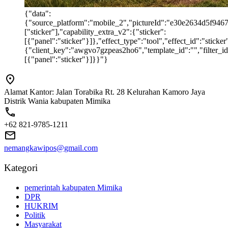
{"data":
{"source_platform":"mobile_2","pictureId":"e30e2634d5f946769
["sticker"],"capability_extra_v2":{"sticker":
[{"panel":"sticker"}]},"effect_type":"tool","effect_id":"stic
{"client_key":"awgvo7gzpeas2ho6","template_id":"","filter_id":
[{"panel":"sticker"}]}}"}
Alamat Kantor: Jalan Torabika Rt. 28 Kelurahan Kamoro Jaya
Distrik Wania kabupaten Mimika
+62 821-9785-1211
nemangkawipos@gmail.com
Kategori
pemerintah kabupaten Mimika
DPR
HUKRIM
Politik
Masyarakat