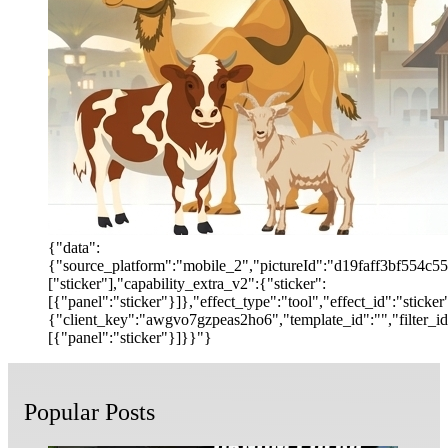
{"data":
{"source_platform":"mobile_2","pictureId":"d19faff3bf554c55b
["sticker"],"capability_extra_v2":{"sticker":
[{"panel":"sticker"}]},"effect_type":"tool","effect_id":"stic
{"client_key":"awgvo7gzpeas2ho6","template_id":"","filter_id":
[{"panel":"sticker"}]}}"}
Popular Posts